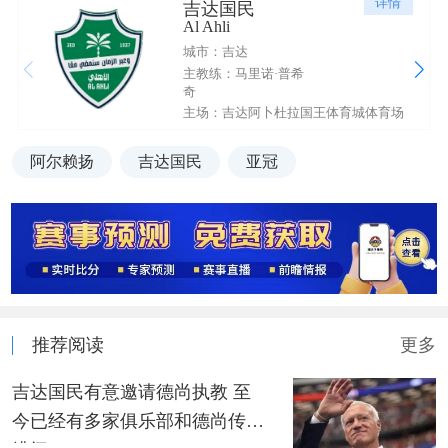
详情
吉达国民
Al Ahli
城市：吉达
主教练：马里诺·普希
奇
主场：吉达阿卜杜拉国王体育城体育场
阿尔赖扬
吉达国民
亚冠
推荐阅读
更多
吉达国民有意邀请德尚执教 至
今已经有多家俱乐部和德尚传出