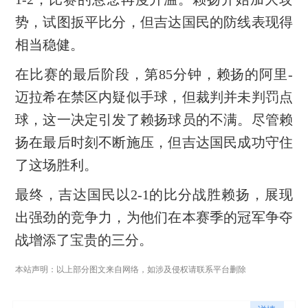
势，试图扳平比分，但吉达国民的防线表现得
相当稳健。
在比赛的最后阶段，第85分钟，赖扬的阿里-
迈拉希在禁区内疑似手球，但裁判并未判罚点
球，这一决定引发了赖扬球员的不满。尽管赖
扬在最后时刻不断施压，但吉达国民成功守住
了这场胜利。
最终，吉达国民以2-1的比分战胜赖扬，展现
出强劲的竞争力，为他们在本赛季的冠军争夺
战增添了宝贵的三分。
本站声明：以上部分图文来自网络，如涉及侵权请联系平台删除