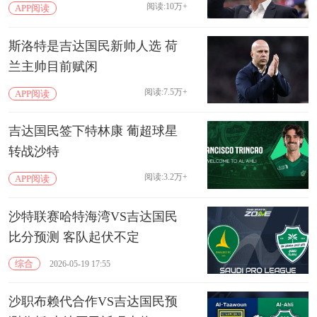
绯闻
阅读:10万+
APP阅读
斯洛特是吉达国民新帅人选 荷
兰主帅目前赋闲
阅读:7.5万+
APP阅读
吉达国民签下特林康 葡超球星
转战沙特
阅读:3.2万+
APP阅读
沙特联赛哈特海湾VS吉达国民
比分预测 客队起伏不定
综合
2026-05-19 17:55
沙职布赖代合作VS吉达国民预