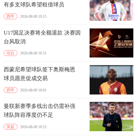
有多支球队希望租借球员
西甲
2026-08-09 19:15
U17国足决赛将全额退款 决赛因
台风取消
综合
2026-08-09 18:51
西蒙尼希望球队签下奥斯梅恩
球员愿意促成交易
西甲
2026-08-09 18:01
曼联新赛季多线出击仍需补强
球队阵容厚度仍不足
英超
2026-08-09 18:52