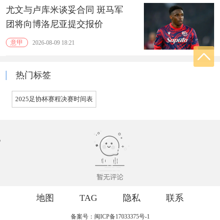
尤文与卢库米谈妥合同 斑马军
团将向博洛尼亚提交报价
意甲
2026-08-09 18:21
热门标签
2025足协杯赛程决赛时间表
地图
TAG
隐私
联系
备案号：闽ICP备17033375号-1