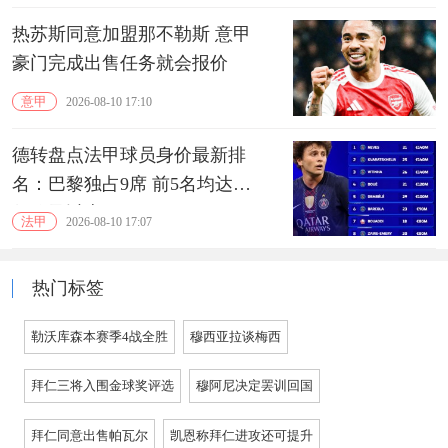
热苏斯同意加盟那不勒斯 意甲
豪门完成出售任务就会报价
意甲
2026-08-10 17:10
德转盘点法甲球员身价最新排
名：巴黎独占9席 前5名均达到1
亿欧及以上
法甲
2026-08-10 17:07
热门标签
勒沃库森本赛季4战全胜
穆西亚拉谈梅西
拜仁三将入围金球奖评选
穆阿尼决定罢训回国
拜仁同意出售帕瓦尔
凯恩称拜仁进攻还可提升