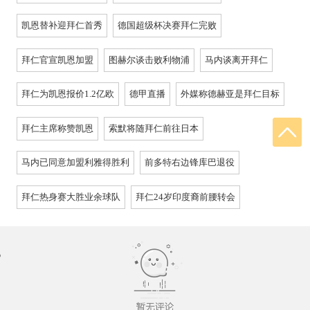
凯恩替补迎拜仁首秀
德国超级杯决赛拜仁完败
拜仁官宣凯恩加盟
图赫尔谈击败利物浦
马内谈离开拜仁
拜仁为凯恩报价1.2亿欧
德甲直播
外媒称德赫亚是拜仁目标
拜仁主席称赞凯恩
索默将随拜仁前往日本
马内已同意加盟利雅得胜利
前多特右边锋库巴退役
拜仁热身赛大胜业余球队
拜仁24岁印度裔前腰转会