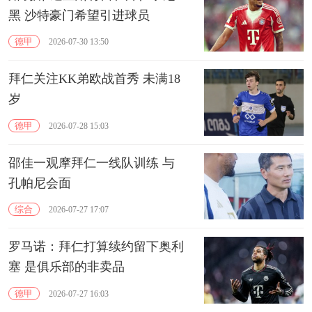
黑 沙特豪门希望引进球员
德甲
2026-07-30 13:50
拜仁关注KK弟欧战首秀 未满18
岁
德甲
2026-07-28 15:03
邵佳一观摩拜仁一线队训练 与
孔帕尼会面
综合
2026-07-27 17:07
罗马诺：拜仁打算续约留下奥利
塞 是俱乐部的非卖品
德甲
2026-07-27 16:03