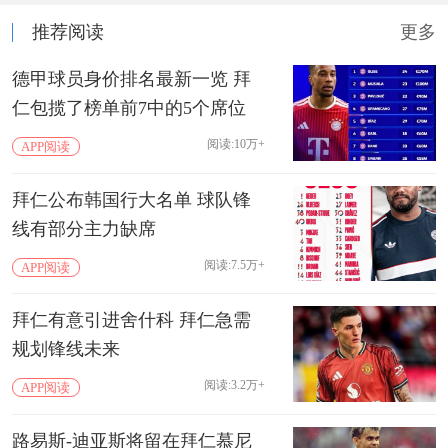
推荐阅读
更多
德甲球员身价排名最新一览 拜
仁包揽了榜单前7中的5个席位
阅读:10万+
APP阅读
拜仁公布韩国行大名单 球队锋
线有部分主力缺席
阅读:7.5万+
APP阅读
拜仁有意引进舍什科 拜仁急需
规划锋线未来
阅读:3.2万+
APP阅读
路易斯-迪亚斯将留在拜仁慕尼