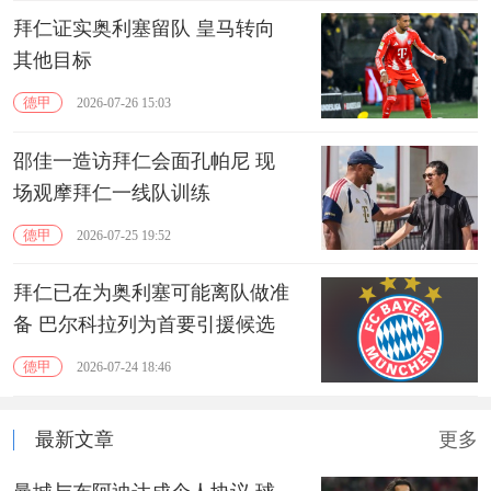
拜仁证实奥利塞留队 皇马转向
其他目标
德甲
2026-07-26 15:03
邵佳一造访拜仁会面孔帕尼 现
场观摩拜仁一线队训练
德甲
2026-07-25 19:52
拜仁已在为奥利塞可能离队做准
备 巴尔科拉‌列为首要引援候选
德甲
2026-07-24 18:46
最新文章
更多