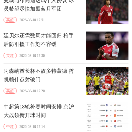
曼城与布阿迪达成个人协议 球
员希望尽快加盟蓝月军团
英超
2026-08-10 17:51
廷贝尔还需数周才能回归 枪手
后防引援工作刻不容缓
英超
2026-08-10 17:30
阿森纳酋长杯不敌多特蒙德 哲
凯赖什点射破门
英超
2026-08-10 17:20
中超第18轮补赛时间安排 京沪
大战领衔开球时间
中超
2026-08-10 17:14