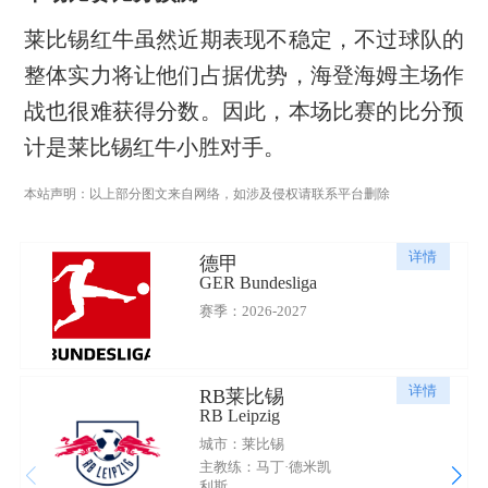
莱比锡红牛虽然近期表现不稳定，不过球队的
整体实力将让他们占据优势，海登海姆主场作
战也很难获得分数。因此，本场比赛的比分预
计是莱比锡红牛小胜对手。
本站声明：以上部分图文来自网络，如涉及侵权请联系平台删除
详情
德甲
GER Bundesliga
赛季：2026-2027
详情
RB莱比锡
RB Leipzig
城市：莱比锡
主教练：马丁·德米凯
利斯