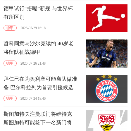
德甲试行“捂嘴”新规 与世界杯
有所区别
德甲
2026-07-29 16:18
哲科同意与沙尔克续约 40岁老
将留队征战德甲
德甲
2026-07-26 21:48
拜仁已在为奥利塞可能离队做准
备 巴尔科拉‌列为首要引援候选
德甲
2026-07-24 18:46
斯图加特关注曼联门将维特克
斯图加特可能签下一名新门将