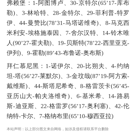
弗赖堡：1-阿图博卢、30-京特尔(65’17-库布
勒)、3-林哈特、28-金特尔、29-菲利普-特罗
伊、44-曼赞比(78’31-马塔诺维奇)、8-马克西
米利安-埃格施泰因、7-舍尔汉特、14-铃木唯
人(90’27-霍夫勒)、19-贝斯特(78’22-西里亚克-
伊列)、9-霍勒(89’43-布鲁诺-奥布斯)
拜仁慕尼黑：1-诺伊尔、20-比朔夫、4-约纳
坦-塔(56’27-莱默尔)、3-金玟哉(87’19-阿方索-
戴维斯)、44-斯塔尼希奇、8-格雷茨卡(56’45-
亚历山大-帕夫洛维奇)、6-基米希、14-路易
斯-迪亚斯、22-格雷罗(56’17-奥利塞)、42-伦
纳特-卡尔、7-格纳布里(65’10-穆西亚拉)
本站声明：以上部分图文来自网络，如涉及侵权请联系平台删除