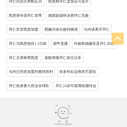
拜仁同意出售帕瓦尔
凯恩称拜仁进攻还可提升
凯恩替补迎拜仁首秀
德国超级杯决赛拜仁完败
拜仁官宣凯恩加盟
图赫尔谈击败利物浦
马内谈离开拜仁
拜仁为凯恩报价1.2亿欧
德甲直播
外媒称德赫亚是拜仁目标
拜仁主席称赞凯恩
索默将随拜仁前往日本
马内已同意加盟利雅得胜利
前多特右边锋库巴退役
拜仁热身赛大胜业余球队
拜仁24岁印度裔前腰转会