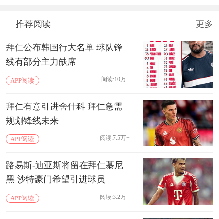
推荐阅读
更多
拜仁公布韩国行大名单 球队锋
线有部分主力缺席
阅读:10万+
APP阅读
拜仁有意引进舍什科 拜仁急需
规划锋线未来
阅读:7.5万+
APP阅读
路易斯-迪亚斯将留在拜仁慕尼
黑 沙特豪门希望引进球员
阅读:3.2万+
APP阅读