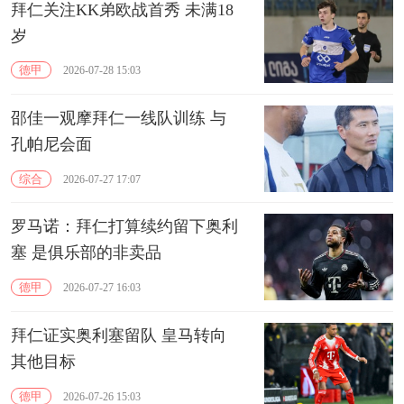
拜仁关注KK弟欧战首秀 未满18
岁
德甲
2026-07-28 15:03
邵佳一观摩拜仁一线队训练 与
孔帕尼会面
综合
2026-07-27 17:07
罗马诺：拜仁打算续约留下奥利
塞 是俱乐部的非卖品
德甲
2026-07-27 16:03
拜仁证实奥利塞留队 皇马转向
其他目标
德甲
2026-07-26 15:03