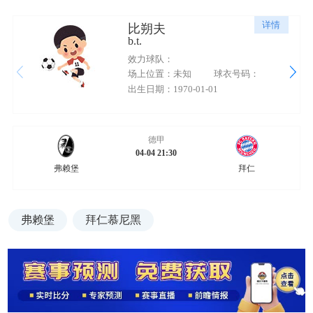
详情
比朔夫
b.t.
效力球队：
场上位置：未知
球衣号码：
出生日期：1970-01-01
德甲
04-04 21:30
弗赖堡
拜仁
弗赖堡
拜仁慕尼黑