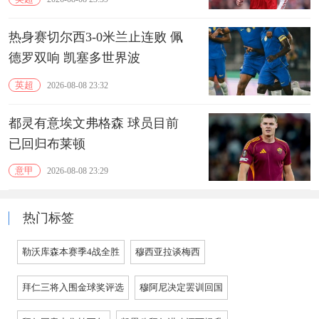
热身赛切尔西3-0米兰止连败 佩
德罗双响 凯塞多世界波
英超
2026-08-08 23:32
都灵有意埃文弗格森 球员目前
已回归布莱顿
意甲
2026-08-08 23:29
热门标签
勒沃库森本赛季4战全胜
穆西亚拉谈梅西
拜仁三将入围金球奖评选
穆阿尼决定罢训回国