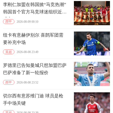
李刚仁加盟在韩国掀“马竞热潮”
韩国首个官方马竞球迷组织近期
成立
西甲
2026-08-09 00:10
纽卡有意赫伊别尔 喜鹊军团需
要补充中场
英超
2026-08-08 23:49
罗德里已告知曼城只想加盟巴萨
巴萨准备了新一轮报价
西甲
2026-08-08 23:52
切尔西有意苏维门迪 球员是枪
手中场关键
英超
2026-08-08 23:39