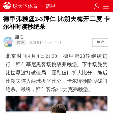
球天下体育
德甲
德甲弗赖堡2-3拜仁 比朔夫梅开二度 卡
尔补时读秒绝杀
甜瓜
首发
2026-04-04 23:55:51
关注
北京时间4月4日21:30，德甲第28轮继续进
行，拜仁慕尼黑客场挑战弗赖堡。下半场曼赞
比世界波打破僵局，霍勒破门扩大比分，随后
比朔夫连入两球扳平比分，卡尔读秒阶段破门
绝杀。最终，拜仁客场3-2力克弗赖堡。