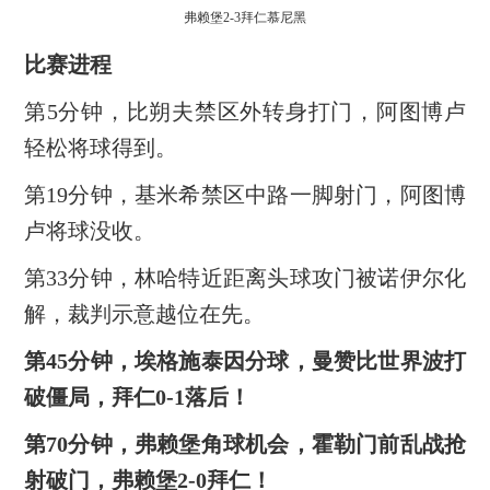
弗赖堡2-3拜仁慕尼黑
比赛进程
第5分钟，比朔夫禁区外转身打门，阿图博卢
轻松将球得到。
第19分钟，基米希禁区中路一脚射门，阿图博
卢将球没收。
第33分钟，林哈特近距离头球攻门被诺伊尔化
解，裁判示意越位在先。
第45分钟，埃格施泰因分球，曼赞比世界波打
破僵局，拜仁0-1落后！
第70分钟，弗赖堡角球机会，霍勒门前乱战抢
射破门，弗赖堡2-0拜仁！