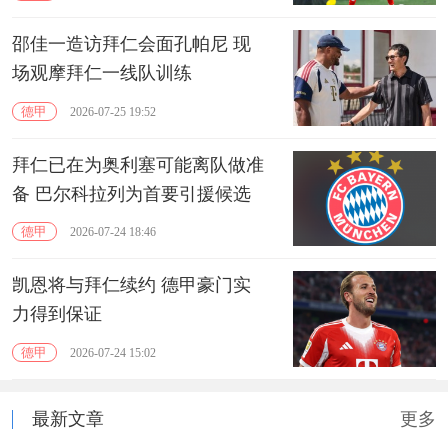
邵佳一造访拜仁会面孔帕尼 现
场观摩拜仁一线队训练
德甲
2026-07-25 19:52
拜仁已在为奥利塞可能离队做准
备 巴尔科拉‌列为首要引援候选
德甲
2026-07-24 18:46
凯恩将与拜仁续约 德甲豪门实
力得到保证
德甲
2026-07-24 15:02
最新文章
更多