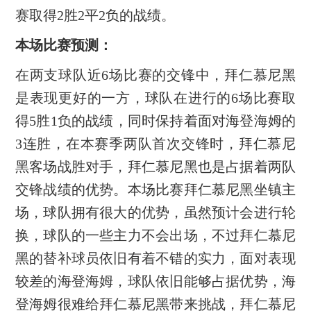
赛取得2胜2平2负的战绩。
本场比赛预测：
在两支球队近6场比赛的交锋中，拜仁慕尼黑
是表现更好的一方，球队在进行的6场比赛取
得5胜1负的战绩，同时保持着面对海登海姆的
3连胜，在本赛季两队首次交锋时，拜仁慕尼
黑客场战胜对手，拜仁慕尼黑也是占据着两队
交锋战绩的优势。本场比赛拜仁慕尼黑坐镇主
场，球队拥有很大的优势，虽然预计会进行轮
换，球队的一些主力不会出场，不过拜仁慕尼
黑的替补球员依旧有着不错的实力，面对表现
较差的海登海姆，球队依旧能够占据优势，海
登海姆很难给拜仁慕尼黑带来挑战，拜仁慕尼