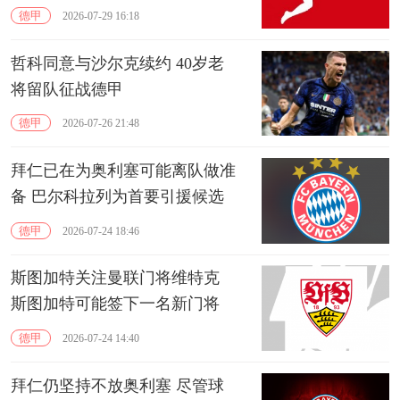
德甲
2026-07-29 16:18
哲科同意与沙尔克续约 40岁老
将留队征战德甲
德甲
2026-07-26 21:48
拜仁已在为奥利塞可能离队做准
备 巴尔科拉‌列为首要引援候选
德甲
2026-07-24 18:46
斯图加特关注曼联门将维特克
斯图加特可能签下一名新门将
德甲
2026-07-24 14:40
拜仁仍坚持不放奥利塞 尽管球