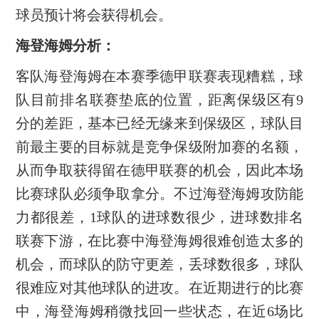
球员预计将会获得机会。
海登海姆分析：
客队海登海姆在本赛季德甲联赛表现糟糕，球
队目前排名联赛垫底的位置，距离保级区有9
分的差距，基本已经无缘来到保级区，球队目
前最主要的目标就是竞争保级附加赛的名额，
从而争取获得留在德甲联赛的机会，因此本场
比赛球队必须争取拿分。不过海登海姆攻防能
力都很差，1球队的进球数很少，进球数排名
联赛下游，在比赛中海登海姆很难创造太多的
机会，而球队的防守更差，丢球数很多，球队
很难应对其他球队的进攻。在近期进行的比赛
中，海登海姆稍微找回一些状态，在近6场比