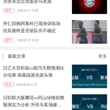
员曾表达过加盟皇马意愿
德甲
2026-07-17 19:00
拜仁回购阿塞科已现身训练场
但其最终是否留队尚不确定
德甲
2026-07-07 16:28
最新文章
更多
日乙大宫松鼠vs新泻天鹅预测比
分结果 揭幕战谁先拔头筹
综合
2026-08-08 11:32
日职联大阪樱花vs冈山绿雉前瞻
预测实力分析 升班马客场爆冷