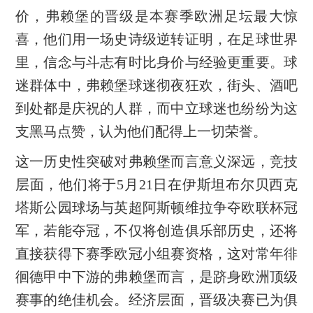
价，弗赖堡的晋级是本赛季欧洲足坛最大惊
喜，他们用一场史诗级逆转证明，在足球世界
里，信念与斗志有时比身价与经验更重要。球
迷群体中，弗赖堡球迷彻夜狂欢，街头、酒吧
到处都是庆祝的人群，而中立球迷也纷纷为这
支黑马点赞，认为他们配得上一切荣誉。
这一历史性突破对弗赖堡而言意义深远，竞技
层面，他们将于5月21日在伊斯坦布尔贝西克
塔斯公园球场与英超阿斯顿维拉争夺欧联杯冠
军，若能夺冠，不仅将创造俱乐部历史，还将
直接获得下赛季欧冠小组赛资格，这对常年徘
徊德甲中下游的弗赖堡而言，是跻身欧洲顶级
赛事的绝佳机会。经济层面，晋级决赛已为俱