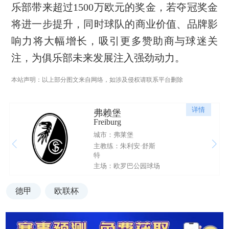
乐部带来超过1500万欧元的奖金，若夺冠奖金
将进一步提升，同时球队的商业价值、品牌影
响力将大幅增长，吸引更多赞助商与球迷关
注，为俱乐部未来发展注入强劲动力。
本站声明：以上部分图文来自网络，如涉及侵权请联系平台删除
详情
弗赖堡
Freiburg
城市：弗莱堡
主教练：朱利安·舒斯
特
主场：欧罗巴公园球场
德甲
欧联杯