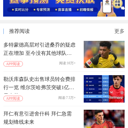
推荐阅读
更多
多特蒙德高层对引进桑乔的疑虑
正在增加 至今没有其他球队推
动免签他
阅读:10万+
APP阅读
勒沃库森队史出售球员转会费排
行一览 维尔茨哈弗茨突破1亿欧
元大关
阅读:7.5万+
APP阅读
拜仁有意引进舍什科 拜仁急需
规划锋线未来