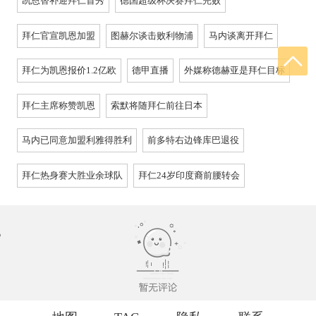
凯恩替补迎拜仁首秀
德国超级杯决赛拜仁完败
拜仁官宣凯恩加盟
图赫尔谈击败利物浦
马内谈离开拜仁
拜仁为凯恩报价1.2亿欧
德甲直播
外媒称德赫亚是拜仁目标
拜仁主席称赞凯恩
索默将随拜仁前往日本
马内已同意加盟利雅得胜利
前多特右边锋库巴退役
拜仁热身赛大胜业余球队
拜仁24岁印度裔前腰转会