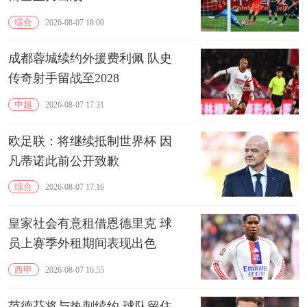
综合
2026-08-07 18:00
成都蓉城续约外援费利佩 队史
传奇射手留战至2028
中超
2026-08-07 17:31
欧足联：将继续抵制世界杯 因
凡蒂诺此前公开致歉
综合
2026-08-07 17:16
皇家社会有意租借恩德里克 球
员上赛季外租期间表现出色
西甲
2026-08-07 16:55
范德芬将与热刺续约 球队留住