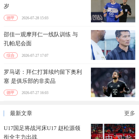
岁
德甲
2026-07-28 15:03
邵佳一观摩拜仁一线队训练 与
孔帕尼会面
综合
2026-07-27 17:07
罗马诺：拜仁打算续约留下奥利
塞 是俱乐部的非卖品
德甲
2026-07-27 16:03
最新文章
更多
U17国足将战河床U17 赵松源领
衔全主力出战