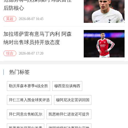
后防核心
英超
2026-08-07 16:45
加拉塔萨雷有意马丁内利 阿森
纳对出售球员持开放态度
综合
2026-08-07 17:20
热门标签
勒沃库森本赛季4战全胜
穆西亚拉谈梅西
拜仁三将入围金球奖评选
穆阿尼决定罢训回国
拜仁同意出售帕瓦尔
凯恩称拜仁进攻还可提升