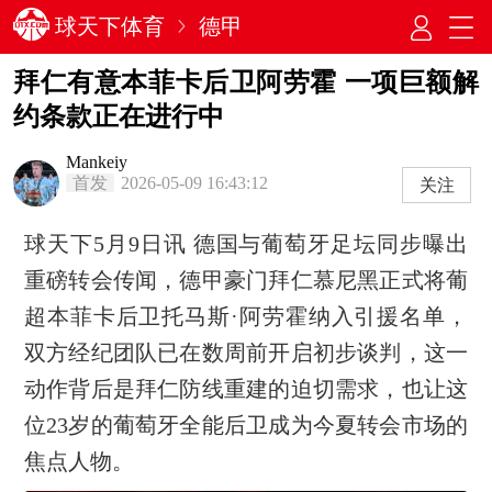
球天下体育
德甲
拜仁有意本菲卡后卫阿劳霍 一项巨额解
约条款正在进行中
Mankeiy
首发
2026-05-09 16:43:12
关注
球天下5月9日讯 德国与葡萄牙足坛同步曝出
重磅转会传闻，德甲豪门拜仁慕尼黑正式将葡
超本菲卡后卫托马斯·阿劳霍纳入引援名单，
双方经纪团队已在数周前开启初步谈判，这一
动作背后是拜仁防线重建的迫切需求，也让这
位23岁的葡萄牙全能后卫成为今夏转会市场的
焦点人物。