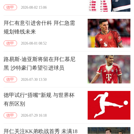
德甲
2026-08-02 15:06
拜仁有意引进舍什科 拜仁急需
规划锋线未来
德甲
2026-08-01 08:52
路易斯-迪亚斯将留在拜仁慕尼
黑 沙特豪门希望引进球员
德甲
2026-07-30 13:50
德甲试行“捂嘴”新规 与世界杯
有所区别
德甲
2026-07-29 16:18
拜仁关注KK弟欧战首秀 未满18