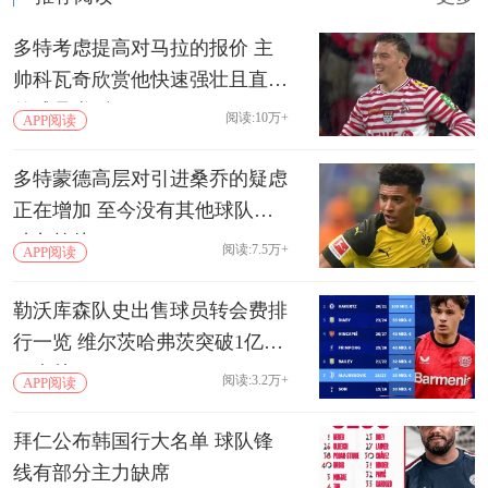
多特考虑提高对马拉的报价 主
帅科瓦奇欣赏他快速强壮且直接
的球员类型
阅读:10万+
APP阅读
多特蒙德高层对引进桑乔的疑虑
正在增加 至今没有其他球队推
动免签他
阅读:7.5万+
APP阅读
勒沃库森队史出售球员转会费排
行一览 维尔茨哈弗茨突破1亿欧
元大关
阅读:3.2万+
APP阅读
拜仁公布韩国行大名单 球队锋
线有部分主力缺席