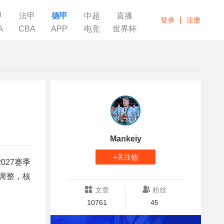
甲
法甲
德甲
中超
直播
|
登录
注册
A
CBA
APP
电竞
世界杯
Mankeiy
+关注他
027赛季
调整，核
文章
粉丝
10761
45