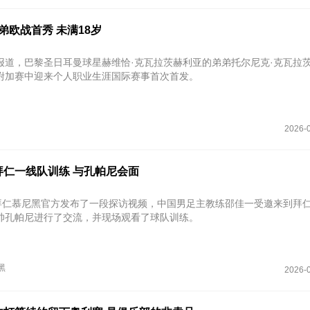
弟欧战首秀 未满18岁
报道，巴黎圣日耳曼球星赫维恰·克瓦拉茨赫利亚的弟弟托尔尼克·克瓦拉
附加赛中迎来个人职业生涯国际赛事首次首发。
2026-0
拜仁一线队训练 与孔帕尼会面
，拜仁慕尼黑官方发布了一段探访视频，中国男足主教练邵佳一受邀来到拜
帅孔帕尼进行了交流，并现场观看了球队训练。
黑
2026-0