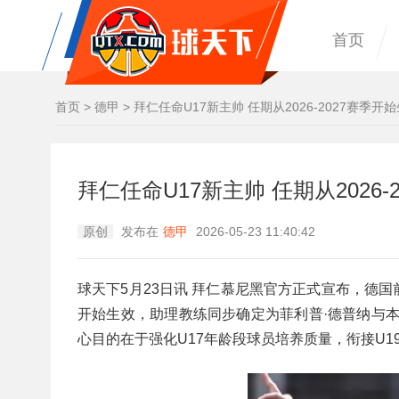
首页
首页
>
德甲
>
拜仁任命U17新主帅 任期从2026-2027赛季开
拜仁任命U17新主帅 任期从2026-
原创
发布在
德甲
2026-05-23 11:40:42
球天下5月23日讯 拜仁慕尼黑官方正式宣布，德国前
开始生效，助理教练同步确定为菲利普·德普纳与
心目的在于强化U17年龄段球员培养质量，衔接U