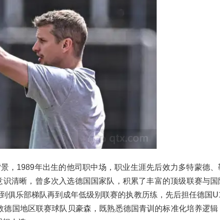
景，1989年出生的他司职中场，职业生涯先后效力多特蒙德、
术意识清晰，曾多次入选德国国家队，积累了丰富的顶级联赛与国
队到俱乐部梯队再到成年低级别联赛的执教历练，先后担任德国U1
执教德国地区联赛球队贝豪森，既熟悉德国青训的标准化培养逻辑