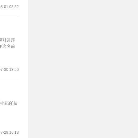
8-01 08:52
望引进拜
住这名前
7-30 13:50
讨论的“捂
7-29 16:18