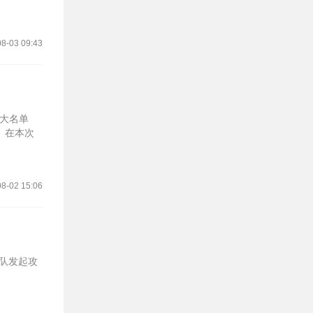
8-03 09:43
份大名单
。在本次
8-02 15:06
队发起攻