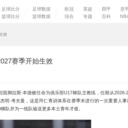
足球比分
足球数据
欧冠
英超
西甲
意
篮球比分
篮球数据
综合
专题
百科
NB
始生效
2027赛季开始生效
国脚拉斯·本德被任命为俱乐部U17梯队主教练，任期从2026-2
本杰明·考夫曼，这是拜仁青训体系在赛季末进行的一次重要人事
19梯队并为一线队输送更多本土青年才俊。