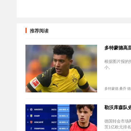
推荐阅读
多特蒙德高
根据图片报的
小。
多特蒙德
桑乔
德
勒沃库森队
德国转会市场
茨1亿欧元排