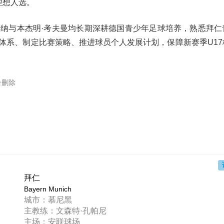
理想人选。
普纳与本杰明·考夫曼均长期深耕德国青少年足球培养，熟悉拜仁
体系、制定比赛策略、推进球员个人发展计划，保障新赛季U17
台删除
拜仁
Bayern Munich
城市：慕尼黑
主教练：文森特·孔帕尼
主场：安联球场