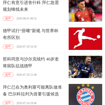
拜仁有意引进舍什科 拜仁急需
规划锋线未来
德甲
2026-08-01 08:52
德甲试行“捂嘴”新规 与世界杯
有所区别
德甲
2026-07-29 16:18
哲科同意与沙尔克续约 40岁老
将留队征战德甲
德甲
2026-07-26 21:48
拜仁已在为奥利塞可能离队做准
备 巴尔科拉‌列为首要引援候选
德甲
2026-07-24 18:46