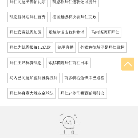
拜仁同意出售帕瓦尔
凯恩称拜仁进攻还可提升
凯恩替补迎拜仁首秀
德国超级杯决赛拜仁完败
拜仁官宣凯恩加盟
图赫尔谈击败利物浦
马内谈离开拜仁
拜仁为凯恩报价1.2亿欧
德甲直播
外媒称德赫亚是拜仁目标
拜仁主席称赞凯恩
索默将随拜仁前往日本
马内已同意加盟利雅得胜利
前多特右边锋库巴退役
拜仁热身赛大胜业余球队
拜仁24岁印度裔前腰转会