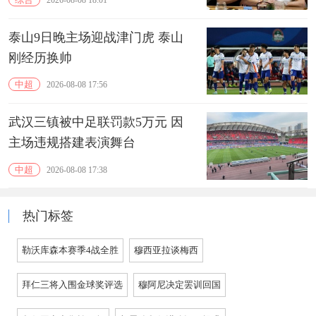
泰山9日晚主场迎战津门虎 泰山
刚经历换帅
中超
2026-08-08 17:56
武汉三镇被中足联罚款5万元 因
主场违规搭建表演舞台
中超
2026-08-08 17:38
热门标签
勒沃库森本赛季4战全胜
穆西亚拉谈梅西
拜仁三将入围金球奖评选
穆阿尼决定罢训回国