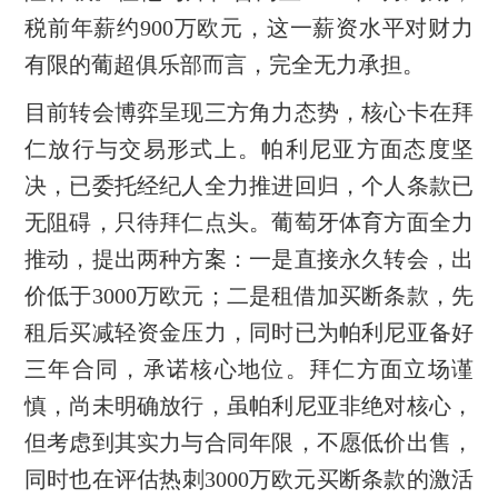
税前年薪约900万欧元，这一薪资水平对财力
有限的葡超俱乐部而言，完全无力承担。
目前转会博弈呈现三方角力态势，核心卡在拜
仁放行与交易形式上。帕利尼亚方面态度坚
决，已委托经纪人全力推进回归，个人条款已
无阻碍，只待拜仁点头。葡萄牙体育方面全力
推动，提出两种方案：一是直接永久转会，出
价低于3000万欧元；二是租借加买断条款，先
租后买减轻资金压力，同时已为帕利尼亚备好
三年合同，承诺核心地位。拜仁方面立场谨
慎，尚未明确放行，虽帕利尼亚非绝对核心，
但考虑到其实力与合同年限，不愿低价出售，
同时也在评估热刺3000万欧元买断条款的激活