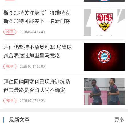
斯图加特关注曼联门将维特克
斯图加特可能签下一名新门将
德甲
2026-07-24 14:40
拜仁仍坚持不放奥利塞 尽管球
员曾表达过加盟皇马意愿
德甲
2026-07-17 19:00
拜仁回购阿塞科已现身训练场
但其最终是否留队尚不确定
德甲
2026-07-07 16:28
最新文章
更多