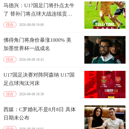
马德兴：U17国足门将扑点太牛
了 替补门将点球大战连续贡献
扑救
综合
2026-08-08 19:00
佛得角门将身价暴涨1000% 美
加墨世界杯一战成名
综合
2026-08-08 18:42
U17国足决赛对阵阿森纳 U17国
足点球淘汰河床
综合
2026-08-08 18:38
西媒：C罗婚礼不是8月8日 具体
日期未公布
综合
2026-08-08 18:01