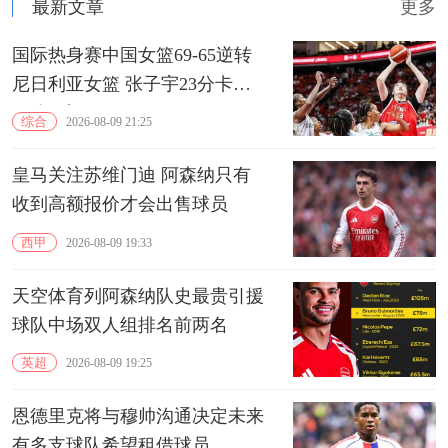
最新文章
更多
国际热身赛中国女篮69-65逆转
尼日利亚女篮 张子宇23分卡鲁
13分3助
综合
2026-08-09 21:25
皇马关注苏维门迪 阿森纳只有
收到高额报价才会出售球员
西甲
2026-08-09 19:33
天空体育列阿森纳队史最贵引援
球队中场双人组排名前两名
英超
2026-08-09 19:25
恩德里克将与穆帅沟通决定未来
有多支球队希望租借球员