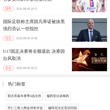
西甲
2026-08-09 19:15
国际足联称主席因凡蒂诺被抹黑
强烈否认一些指控
综合
2026-08-09 19:48
U17国足决赛将全额退款 决赛因
台风取消
综合
2026-08-09 18:51
热门标签
勒沃库森本赛季4战全胜
穆西亚拉谈梅西
拜仁三将入围金球奖评选
穆阿尼决定罢训回国