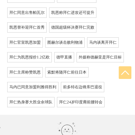
拜仁同意出售帕瓦尔
凯恩称拜仁进攻还可提升
凯恩替补迎拜仁首秀
德国超级杯决赛拜仁完败
拜仁官宣凯恩加盟
图赫尔谈击败利物浦
马内谈离开拜仁
拜仁为凯恩报价1.2亿欧
德甲直播
外媒称德赫亚是拜仁目标
拜仁主席称赞凯恩
索默将随拜仁前往日本
马内已同意加盟利雅得胜利
前多特右边锋库巴退役
拜仁热身赛大胜业余球队
拜仁24岁印度裔前腰转会