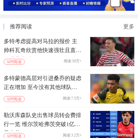
推荐阅读
更多
多特考虑提高对马拉的报价 主
帅科瓦奇欣赏他快速强壮且直接
的球员类型
阅读:10万+
APP阅读
多特蒙德高层对引进桑乔的疑虑
正在增加 至今没有其他球队推
动免签他
阅读:7.5万+
APP阅读
勒沃库森队史出售球员转会费排
行一览 维尔茨哈弗茨突破1亿欧
元大关
阅读:3.2万+
APP阅读