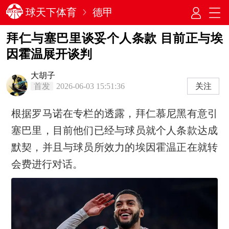
球天下体育
德甲
拜仁与塞巴里谈妥个人条款 目前正与埃
因霍温展开谈判
大胡子
首发
2026-06-03 15:51:36
关注
根据罗马诺在专栏的透露，拜仁慕尼黑有意引
塞巴里，目前他们已经与球员就个人条款达成
默契，并且与球员所效力的埃因霍温正在就转
会费进行对话。