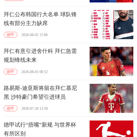
拜仁公布韩国行大名单 球队锋
线有部分主力缺席
德甲
2026-08-02 15:06
拜仁有意引进舍什科 拜仁急需
规划锋线未来
德甲
2026-08-01 08:52
路易斯-迪亚斯将留在拜仁慕尼
黑 沙特豪门希望引进球员
德甲
2026-07-30 13:50
德甲试行“捂嘴”新规 与世界杯
有所区别