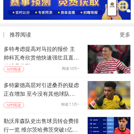
推荐阅读
更多
多特考虑提高对马拉的报价 主
帅科瓦奇欣赏他快速强壮且直接
的球员类型
阅读:10万+
APP阅读
多特蒙德高层对引进桑乔的疑虑
正在增加 至今没有其他球队推
动免签他
阅读:7.5万+
APP阅读
勒沃库森队史出售球员转会费排
行一览 维尔茨哈弗茨突破1亿欧