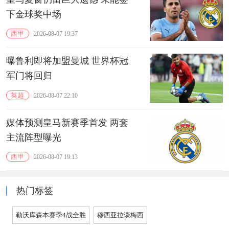
下金球奖中场
西甲
2026-08-07 19:37
曝鲁利即将加盟曼城 世界杯冠
军门将回归
英超
2026-08-07 22:10
媒体预测皇马新赛季首发 两套
主流阵型曝光
西甲
2026-08-07 19:13
热门标签
勒沃库森本赛季4战全胜
穆西亚拉谈梅西