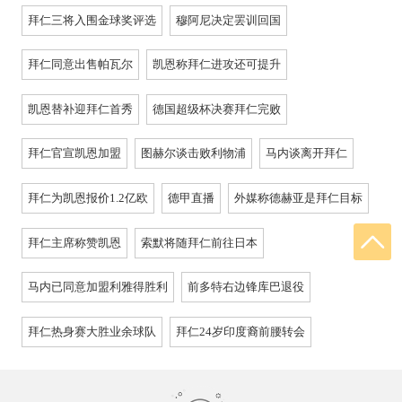
拜仁三将入围金球奖评选
穆阿尼决定罢训回国
拜仁同意出售帕瓦尔
凯恩称拜仁进攻还可提升
凯恩替补迎拜仁首秀
德国超级杯决赛拜仁完败
拜仁官宣凯恩加盟
图赫尔谈击败利物浦
马内谈离开拜仁
拜仁为凯恩报价1.2亿欧
德甲直播
外媒称德赫亚是拜仁目标
拜仁主席称赞凯恩
索默将随拜仁前往日本
马内已同意加盟利雅得胜利
前多特右边锋库巴退役
拜仁热身赛大胜业余球队
拜仁24岁印度裔前腰转会