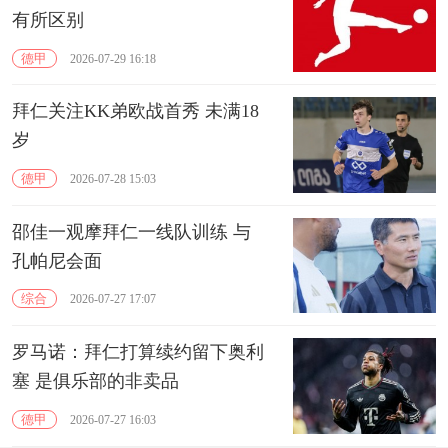
有所区别
德甲
2026-07-29 16:18
拜仁关注KK弟欧战首秀 未满18
岁
德甲
2026-07-28 15:03
邵佳一观摩拜仁一线队训练 与
孔帕尼会面
综合
2026-07-27 17:07
罗马诺：拜仁打算续约留下奥利
塞 是俱乐部的非卖品
德甲
2026-07-27 16:03