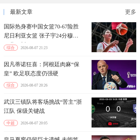
最新文章
更多
国际热身赛中国女篮70-67险胜
尼日利亚女篮 张子宇24分穆萨
15分10板
综合
2026-08-07 21:23
因凡蒂诺狂喜：阿根廷肉麻“保
皇” 欧足联态度仍强硬
综合
2026-08-07 20:26
武汉三镇队将客场挑战“苦主”浙
江队 保级关键战
中超
2026-08-07 20:05
皇马夏窗仍留巨大遗憾 未能签