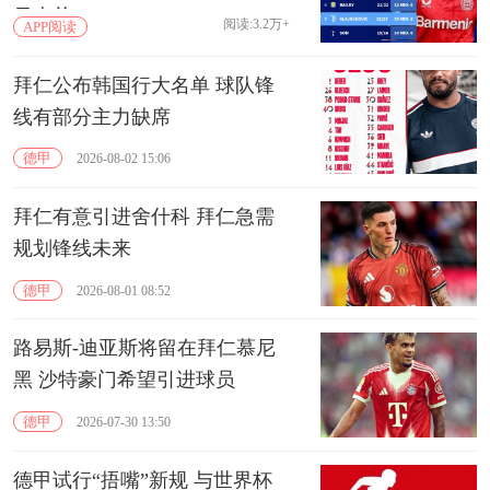
元大关
阅读:3.2万+
APP阅读
拜仁公布韩国行大名单 球队锋
线有部分主力缺席
德甲
2026-08-02 15:06
拜仁有意引进舍什科 拜仁急需
规划锋线未来
德甲
2026-08-01 08:52
路易斯-迪亚斯将留在拜仁慕尼
黑 沙特豪门希望引进球员
德甲
2026-07-30 13:50
德甲试行“捂嘴”新规 与世界杯