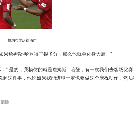
格纳布里庆祝动作
如果詹姆斯-哈登得了很多分，那么他就会化身大厨。”
表示：" 是的，我模仿的就是詹姆斯 - 哈登，有一次我们去客场比
说起这件事，他说如果我能进球一定也要做这个庆祝动作，然后
台删除