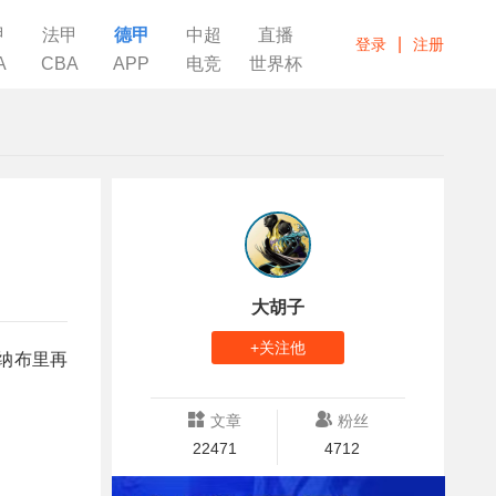
甲
法甲
德甲
中超
直播
|
登录
注册
A
CBA
APP
电竞
世界杯
大胡子
+关注他
纳布里再
文章
粉丝
22471
4712