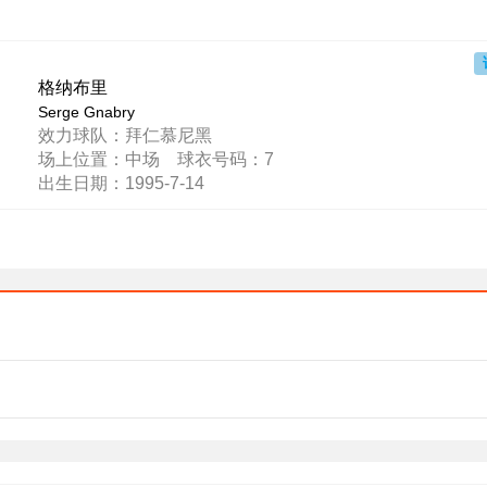
格纳布里
Serge Gnabry
效力球队：拜仁慕尼黑
场上位置：中场 球衣号码：7
出生日期：1995-7-14