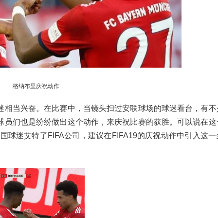
格纳布里庆祝动作
迷相当兴奋。在比赛中，当镜头扫过安联球场的球迷看台，有不
球员们也是纷纷做出这个动作，来庆祝比赛的获胜。可以说在这
球迷艾特了FIFA公司，建议在FIFA19的庆祝动作中引入这