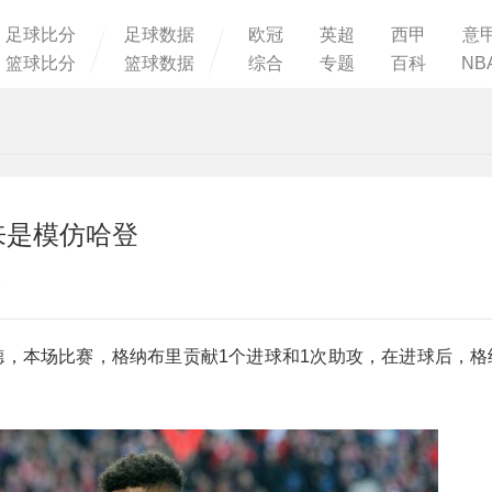
足球比分
足球数据
欧冠
英超
西甲
意
篮球比分
篮球数据
综合
专题
百科
NB
来是模仿哈登
合
蒙德，本场比赛，格纳布里贡献1个进球和1次助攻，在进球后，格