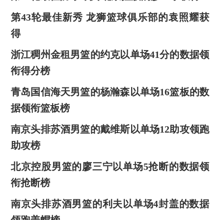
第43轮最佳新秀 龙狮篮球俱乐部的袁照耀获
得
浙江稠州金租男篮的约克以单场41分的数据领
衔得分榜
青岛国信海天男篮的杨瀚森以单场16篮板的数
据领衔篮板榜
南京头排苏酒男篮的戴维斯以单场12助攻领跑
助攻榜
北京控股男篮的廖三宁以单场5抢断的数据领
衔抢断榜
南京头排苏酒男篮的利夫以单场4封盖的数据
领跑盖帽榜