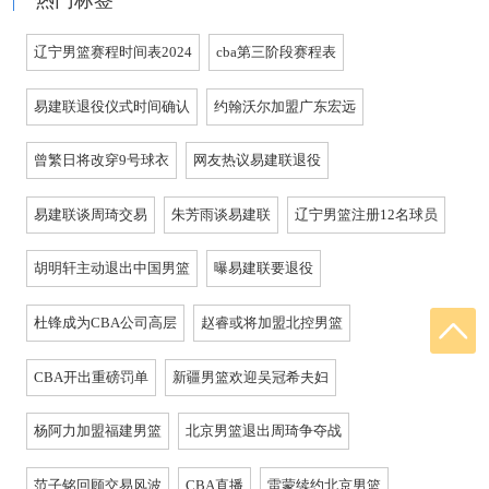
辽宁男篮赛程时间表2024
cba第三阶段赛程表
易建联退役仪式时间确认
约翰沃尔加盟广东宏远
曾繁日将改穿9号球衣
网友热议易建联退役
易建联谈周琦交易
朱芳雨谈易建联
辽宁男篮注册12名球员
胡明轩主动退出中国男篮
曝易建联要退役
杜锋成为CBA公司高层
赵睿或将加盟北控男篮
CBA开出重磅罚单
新疆男篮欢迎吴冠希夫妇
杨阿力加盟福建男篮
北京男篮退出周琦争夺战
范子铭回顾交易风波
CBA直播
雷蒙续约北京男篮