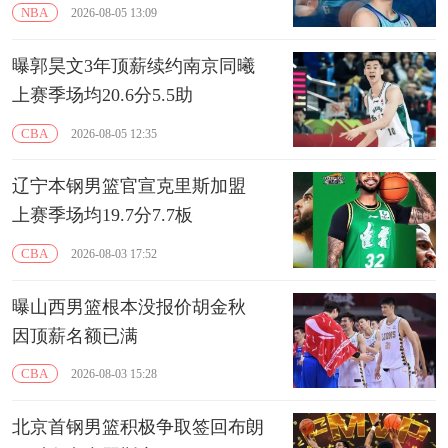
NBA
2026-08-05 13:09
曝郭昊文3年顶薪续约南京同曦
上赛季场均20.6分5.5助
CBA
2026-08-05 12:35
辽宁本钢男篮官宣克里斯加盟
上赛季场均19.7分7.7板
CBA
2026-08-03 17:52
曝山西男篮根本没报价胡金秋
因顶薪名额已满
CBA
2026-08-03 15:28
北京首钢男篮积极争取签回布朗