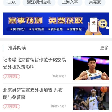
CBA
浙江稠州金租
上海久事
余嘉豪
推荐阅读
更多
记者曝北京首钢暂停范子铭交易
受外援政策影响
阅读:10万+
APP阅读
北京男篮官宣双外援加盟 系布
朗与桑普森
阅读:7.5万+
APP阅读