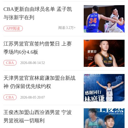
CBA更新自由球员名单 孟子凯
与张新宇在列
阅读:3.2万+
APP阅读
江苏男篮官宣签约曾繁日 上赛
季场均6分4.6板
CBA
2026-08-06 14:52
天津男篮官宣林庭谦加盟台新战
神 仍保留优先续约权
CBA
2026-08-05 20:07
王俊杰加盟山西汾酒男篮 宁波
男篮祝福一切顺利