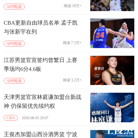
阅读:10万+
APP阅读
CBA更新自由球员名单 孟子凯
与张新宇在列
阅读:7.5万+
APP阅读
江苏男篮官宣签约曾繁日 上赛
季场均6分4.6板
阅读:3.2万+
APP阅读
天津男篮官宣林庭谦加盟台新战
神 仍保留优先续约权
CBA
2026-08-05 20:07
王俊杰加盟山西汾酒男篮 宁波