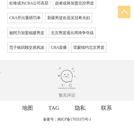
杜锋成为CBA公司高层
赵睿或将加盟北控男篮
CBA开出重磅罚单
新疆男篮欢迎吴冠希夫妇
杨阿力加盟福建男篮
北京男篮退出周琦争夺战
范子铭回顾交易风波
CBA直播
雷蒙续约北京男篮
地图
TAG
隐私
联系
备案号：闽ICP备17033375号-1