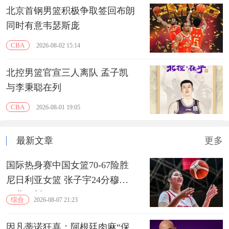
北京首钢男篮积极争取签回布朗
同时有意韦瑟斯庞
CBA
2026-08-02 15:14
北控男篮官宣三人离队 孟子凯
与李秉聪在列
CBA
2026-08-01 19:05
最新文章
更多
国际热身赛中国女篮70-67险胜
尼日利亚女篮 张子宇24分穆萨
15分10板
综合
2026-08-07 21:23
因凡蒂诺狂喜：阿根廷肉麻“保