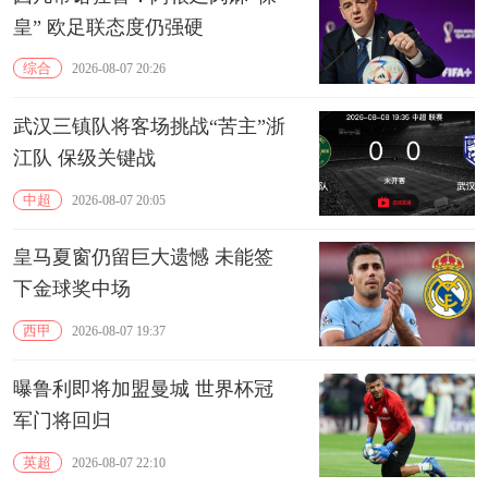
皇” 欧足联态度仍强硬
综合
2026-08-07 20:26
武汉三镇队将客场挑战“苦主”浙
江队 保级关键战
中超
2026-08-07 20:05
皇马夏窗仍留巨大遗憾 未能签
下金球奖中场
西甲
2026-08-07 19:37
曝鲁利即将加盟曼城 世界杯冠
军门将回归
英超
2026-08-07 22:10