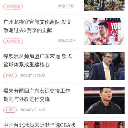
阅读:7.5万+
APP阅读
广州龙狮官宣郭艾伦离队 发文
致谢过去2赛季的贡献
阅读:3.2万+
APP阅读
曝欧洲名帅加盟广东宏远 欧式
篮球体系成重建核心
CBA
2026-07-28 20:32
曝朱芳雨回广东宏远交接工作
期间与外教进行交流
CBA
2026-07-28 16:05
中国台北球员宋昕澔当选CBA状