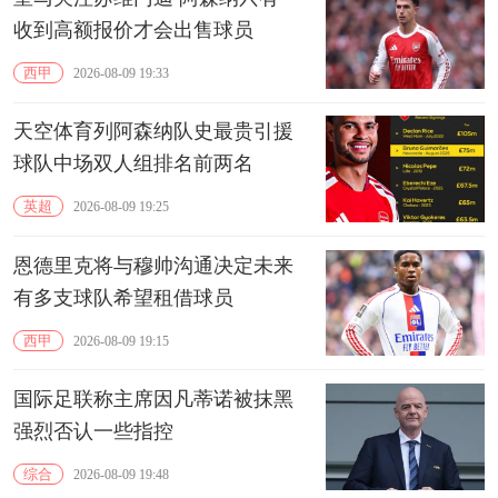
收到高额报价才会出售球员
西甲
2026-08-09 19:33
天空体育列阿森纳队史最贵引援
球队中场双人组排名前两名
英超
2026-08-09 19:25
恩德里克将与穆帅沟通决定未来
有多支球队希望租借球员
西甲
2026-08-09 19:15
国际足联称主席因凡蒂诺被抹黑
强烈否认一些指控
综合
2026-08-09 19:48