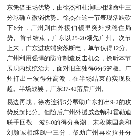
东凭借主场优势，由徐杰和杜润旺相继命中三
分球确立微弱优势。徐杰在这一节表现活跃砍
下6分，广州则由外援伯顿里突外投稳住局
势。首节结束，广东以25-20领先广州。次节
上来，广东进攻端突然断电，单节仅得12分。
广州利用强悍的防守制造反击机会，徐昕本节
展现内线统治力，面对旧主独得6分5篮板。广
州打出一波得分高潮，在半场结束前实现反
超。半场战罢，广东37-42落后广州。
易边再战，徐杰连得5分帮助广东打出9-2的攻
势反超比分。但随后广州外援威金顿和霍勒迪
联手回敬一波9-0的得分高潮。末段陈国豪和
刘颜诚相继飙中三分，帮助广州再次拉开分