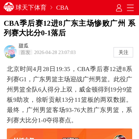
球天下体育
CBA
CBA季后赛12进8广东主场惨败广州 系
列赛大比分0-1落后
甜瓜
首发
2026-04-28 23:07:03
关注
北京时间4月28日19:35，CBA季后赛12进8系
列赛G1，广东男篮主场迎战广州男篮。此役广
州男篮全队6人得分上双，威金顿得到19分9篮
板9助攻，徐昕贡献13分11篮板的两双数据。
最终，广州男篮客场93-76大胜广东男篮，系
列赛大比分1-0夺得赛点。