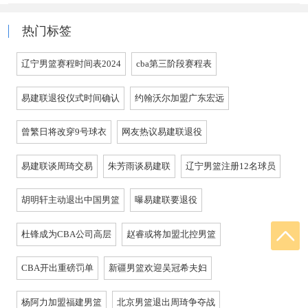
热门标签
辽宁男篮赛程时间表2024
cba第三阶段赛程表
易建联退役仪式时间确认
约翰沃尔加盟广东宏远
曾繁日将改穿9号球衣
网友热议易建联退役
易建联谈周琦交易
朱芳雨谈易建联
辽宁男篮注册12名球员
胡明轩主动退出中国男篮
曝易建联要退役
杜锋成为CBA公司高层
赵睿或将加盟北控男篮
CBA开出重磅罚单
新疆男篮欢迎吴冠希夫妇
杨阿力加盟福建男篮
北京男篮退出周琦争夺战