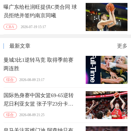
曝广东给杜润旺提供C类合同 球
员拒绝并签约南京同曦
CBA
2026-07-19 15:17
最新文章
更多
曼城3比1逆转马竞 取得季前赛
两连胜
综合
2026-08-09 23:17
国际热身赛中国女篮69-65逆转
尼日利亚女篮 张子宇23分卡鲁
13分3助
综合
2026-08-09 21:25
皇马关注苏维门迪 阿森纳只有