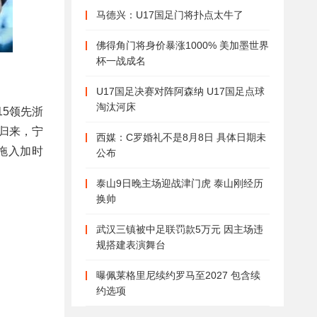
马德兴：U17国足门将扑点太牛了
佛得角门将身价暴涨1000% 美加墨世界
杯一战成名
U17国足决赛对阵阿森纳 U17国足点球
淘汰河床
15领先浙
归来，宁
西媒：C罗婚礼不是8月8日 具体日期未
拖入加时
公布
泰山9日晚主场迎战津门虎 泰山刚经历
换帅
武汉三镇被中足联罚款5万元 因主场违
规搭建表演舞台
曝佩莱格里尼续约罗马至2027 包含续
约选项