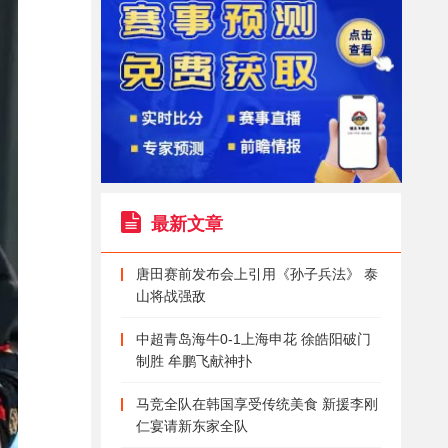
最新文章
唐田赛前发布会上引用《孙子兵法》 泰
山将战强敌
中超青岛海牛0-1上海申花 徐皓阳破门
制胜 牟鹏飞献神扑
马竞全队在韩国享受传统美食 新援李刚
仁宴请新东家全队