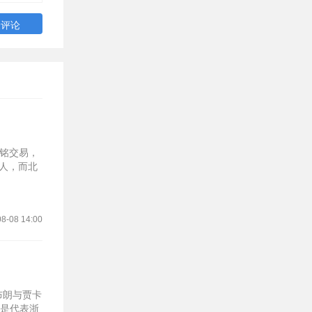
子铭交易，
3人，而北
8-08 14:00
布朗与贾卡
则是代表浙