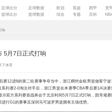
足球比分
足球数据
欧冠
英超
西甲
意
篮球比分
篮球数据
综合
专题
百科
NB
打响
 5月7日正式打响
：球天下体育
BA季后赛12进8的第二轮赛事争夺当中，浙江稠州金租男篮做客宁
且系列赛2-0淘汰对手后，浙江男篮在本赛季CBA季后赛1/4决
显示双方系列赛首战将会于北京时间5月7日正式打响，因常规赛
馆进行G1的赛事且深圳马可波罗男篮拥有主场优势。