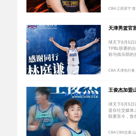
CBA
江苏苏宁
曾
天津男篮官
球天下8月5
TPBL联赛
前与俱乐部的
CBA
天津先行者
王俊杰加盟
球天下8月5
篮在社交媒体上
联赛至今，曾
CBA
CBA交易
山