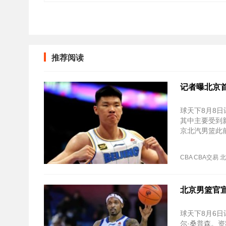
推荐阅读
记者曝北京
球天下8月8
其中主要受到新
京北汽男篮此
CBA
CBA交易
北
北京男篮官
球天下8月6
尔·桑普森。资