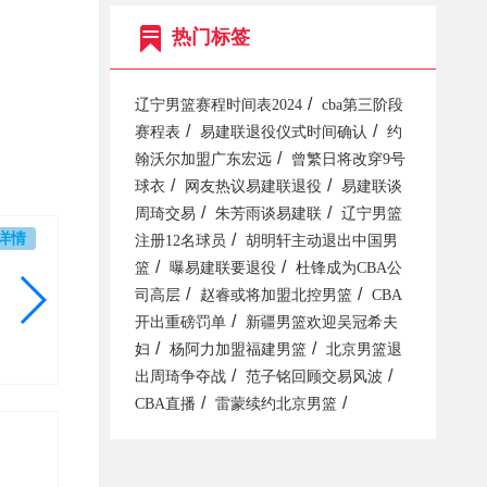
热门标签
/
辽宁男篮赛程时间表2024
cba第三阶段
/
/
赛程表
易建联退役仪式时间确认
约
/
翰沃尔加盟广东宏远
曾繁日将改穿9号
/
/
球衣
网友热议易建联退役
易建联谈
/
/
周琦交易
朱芳雨谈易建联
辽宁男篮
详情
/
注册12名球员
胡明轩主动退出中国男
/
/
篮
曝易建联要退役
杜锋成为CBA公
/
/
司高层
赵睿或将加盟北控男篮
CBA
/
开出重磅罚单
新疆男篮欢迎吴冠希夫
/
/
妇
杨阿力加盟福建男篮
北京男篮退
/
/
出周琦争夺战
范子铭回顾交易风波
/
/
CBA直播
雷蒙续约北京男篮