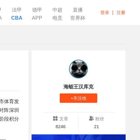
甲
法甲
德甲
中超
直播
|
登录
注册
A
CBA
APP
电竞
世界杯
海蛎王汉库克
+关注他
波市体育发
赛对阵深圳
阶段积分
文章
粉丝
8246
21