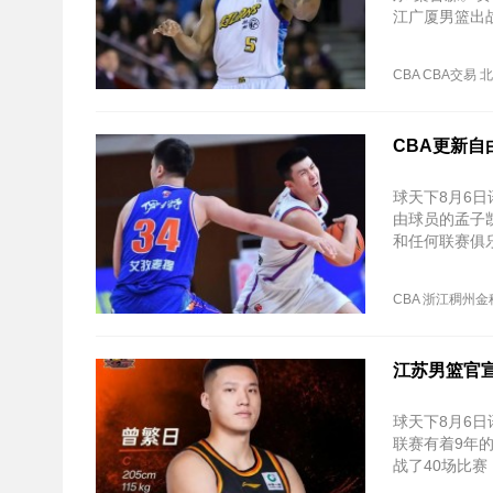
江广厦男篮出战
CBA
CBA交易
北
CBA更新自
球天下8月6日
由球员的孟子
和任何联赛俱
CBA
浙江稠州金
江苏男篮官宣
球天下8月6日
联赛有着9年
战了40场比赛
盖。