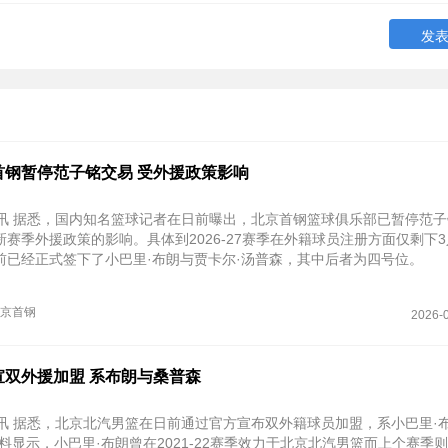
首钢暂停范子铭交易 受外援政策影响
日讯 据悉，国内知名篮球记者在日前曝出，北京首钢篮球俱乐部已暂停范
赛季外援政策的影响。具体到2026-27赛季在外籍球员注册方面仅剩下
前已经正式签下了小巴里·布朗与贾卡尔·汤普森，其中后者为四号位。
京首钢
2026-0
宣双外援加盟 系布朗与桑普森
日讯 据悉，北京北汽男篮在日前通过官方宣布双外籍球员加盟，系小巴里·
料显示，小巴里·布朗曾在2021-22赛季效力于北京北汽男篮而上个赛季