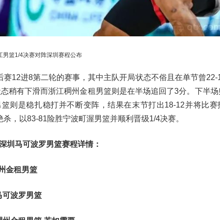
江男篮1/4决赛对阵深圳赛程公布
12进8第二轮的赛事，其中主队开局状态不俗且在单节曾22-
状态稍有下滑而浙江稠州金租男篮则是在半场追回了3分。下半场
篮则是稳扎稳打并不断变阵，结果在末节打出18-12并将比赛
，以83-81险胜宁波町渥男篮并顺利晋级1/4决赛。
篮vs深圳马可波罗男篮赛程详情：
稠州金租男篮
圳马可波罗男篮