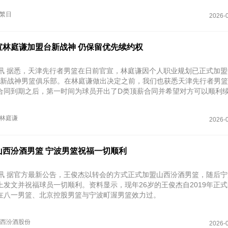
繁日
2026-0
宣林庭谦加盟台新战神 仍保留优先续约权
日讯 据悉，天津先行者男篮在日前官宣，林庭谦因个人职业规划已正式加
的台新战神男篮俱乐部。在林庭谦做出决定之前，我们也获悉天津先行者男
合同到期之后，第一时间为球员开出了D类顶薪合同并希望对方可以顺利
林庭谦
2026-0
山西汾酒男篮 宁波男篮祝福一切顺利
日讯 据官方最新公告，王俊杰以转会的方式正式加盟山西汾酒男篮，随后
发文并祝福球员一切顺利。资料显示，现年26岁的王俊杰自2019年正式
在八一男篮、北京控股男篮与宁波町渥男篮效力过。
西汾酒股份
2026-0