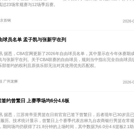
过23场常规赛与12场季后赛。
京首钢
2026-0
由球员名单 孟子凯与张新宇在列
讯 据悉，CBA官网更新了2026年自由球员名单，其中显示在今年休赛期
凯与张新宇在列。关于CBA联赛的自由球员，规则当中指出完全自由球员
乐部签约的权利且原俱乐部无法对其使用优先匹配权。
租
广州龙狮
2026-0
签约曾繁日 上赛季场均6分4.6板
讯 据悉，江苏肯帝亚男篮在日前官宣已签下曾繁日，后者现年已30岁且已
的履历。技术统计显示，曾繁日上个赛季代表吉林九台农商银行男篮在常
，期间场均仍获得了21.8分钟的上场时间，其中数据为6.0分4.6篮板2.1助