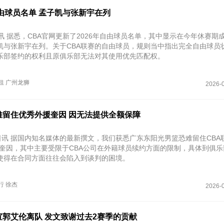
由球员名单 孟子凯与张新宇在列
讯 据悉，CBA官网更新了2026年自由球员名单，其中显示在今年休赛期
凯与张新宇在列。关于CBA联赛的自由球员，规则当中指出完全自由球员
乐部签约的权利且原俱乐部无法对其使用优先匹配权。
租
广州龙狮
2026-0
难留住优秀外援奎因 因无法提供全额保障
1日讯 据国内知名媒体的最新撰文，我们获悉广东东阳光男篮恐难留住CBA
·奎因，其中主要受限于CBA公司在外籍球员续约方面的限制，具体到俱
使得在合同方面往往会陷入到谈判的困境。
行
徐杰
2026-0
宣郭艾伦离队 发文致谢过去2赛季的贡献