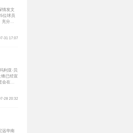
深情发文
5位球员
，充分展
7-31 17:07
玛利亚·贝
杜锋已经宣
篮会在管
7-28 20:32
宏远华南