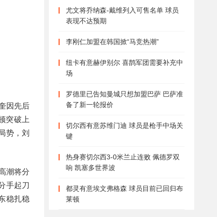
尤文将乔纳森-戴维列入可售名单 球员
表现不达预期
李刚仁加盟在韩国掀“马竞热潮”
纽卡有意赫伊别尔 喜鹊军团需要补充中
场
罗德里已告知曼城只想加盟巴萨 巴萨准
备了新一轮报价
奎因先后
伯顿突破上
切尔西有意苏维门迪 球员是枪手中场关
局势，刘
键
热身赛切尔西3-0米兰止连败 佩德罗双
响 凯塞多世界波
高潮将分
三分手起刀
都灵有意埃文弗格森 球员目前已回归布
东稳扎稳
莱顿