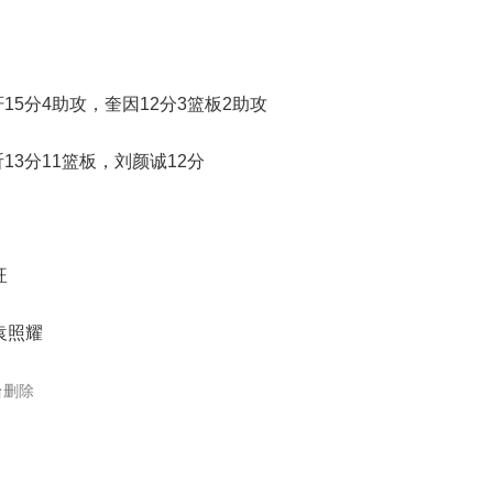
15分4助攻，奎因12分3篮板2助攻
13分11篮板，刘颜诚12分
旺
袁照耀
台删除