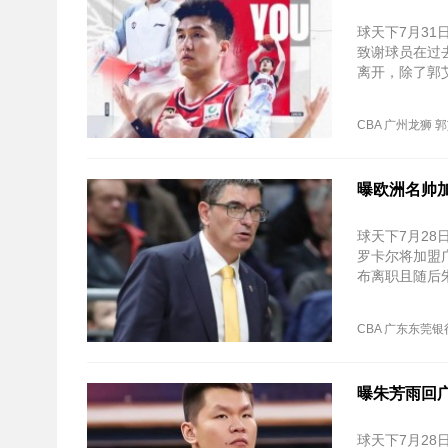
球天下7月3
致谢球员在过
离开，除了郭
现了广州龙狮
CBA
广州龙狮
郭
曝欧洲名帅
球天下7月28
罗卡尔将加盟
布离职且随后
理层与教练组
CBA
广东东莞银
曝朱芳雨回
球天下7月2