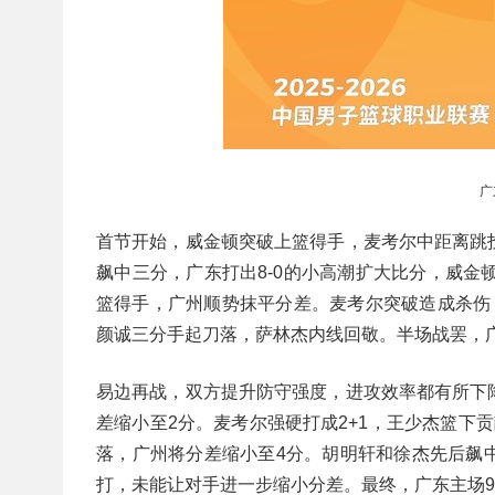
广
首节开始，威金顿突破上篮得手，麦考尔中距离跳
飙中三分，广东打出8-0的小高潮扩大比分，威金顿
篮得手，广州顺势抹平分差。麦考尔突破造成杀伤
颜诚三分手起刀落，萨林杰内线回敬。半场战罢，广州
易边再战，双方提升防守强度，进攻效率都有所下
差缩小至2分。麦考尔强硬打成2+1，王少杰篮下贡
落，广州将分差缩小至4分。胡明轩和徐杰先后飙中
打，未能让对手进一步缩小分差。最终，广东主场90