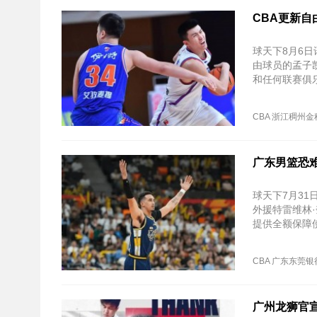
CBA更新自
球天下8月6日
由球员的孟子
和任何联赛俱
CBA
浙江稠州金
广东男篮恐
球天下7月3
外援特雷维林
提供全额保障
CBA
广东东莞银
广州龙狮官