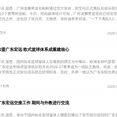
1日讯 据悉，广州龙狮男篮在刚刚通过官方宣布，郭艾伦正式离队且俱乐部
去2个赛季的贡献。今日，经由媒体统计可知，广州龙狮男篮至此已经官宣
艾伦之外，还包括了张兴亮、王映然、张科迪和李祥波。“一下子离队5人
换血的强度和魄力。
艾伦
2026-0
加盟广东宏远 欧式篮球体系成重建核心
日讯 据悉，国内知名篮球媒体人在最新的撰文当中曝出，欧洲名帅约瑟普·
广东宏远华南虎篮球俱乐部并在2026-27赛季成为一线队主教练。此前，
朱芳雨也正式卸任俱乐部总经理职务。至此，外界一致认为广东东阳光男
迎来重大调整。
行
杜锋
2026-0
广东宏远交接工作 期间与外教进行交流
8日讯 据悉，来自于国内知名篮球媒体人晒图且曝出了朱芳雨日前回到广东