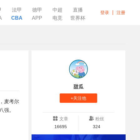
甲
法甲
德甲
中超
直播
|
登录
注册
A
CBA
APP
电竞
世界杯
甜瓜
+关注他
双，麦考尔
级八强。
文章
粉丝
16695
324