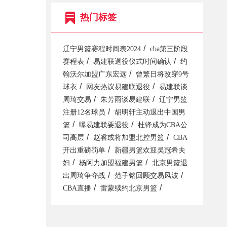
热门标签
/
辽宁男篮赛程时间表2024
cba第三阶段
/
/
赛程表
易建联退役仪式时间确认
约
/
翰沃尔加盟广东宏远
曾繁日将改穿9号
/
/
球衣
网友热议易建联退役
易建联谈
/
/
周琦交易
朱芳雨谈易建联
辽宁男篮
/
注册12名球员
胡明轩主动退出中国男
/
/
篮
曝易建联要退役
杜锋成为CBA公
/
/
司高层
赵睿或将加盟北控男篮
CBA
/
开出重磅罚单
新疆男篮欢迎吴冠希夫
/
/
妇
杨阿力加盟福建男篮
北京男篮退
/
/
出周琦争夺战
范子铭回顾交易风波
/
/
CBA直播
雷蒙续约北京男篮