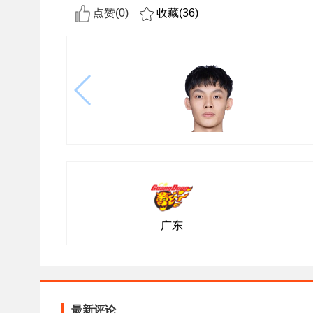
点赞(
0
)
收藏(
36
)
广东
最新评论