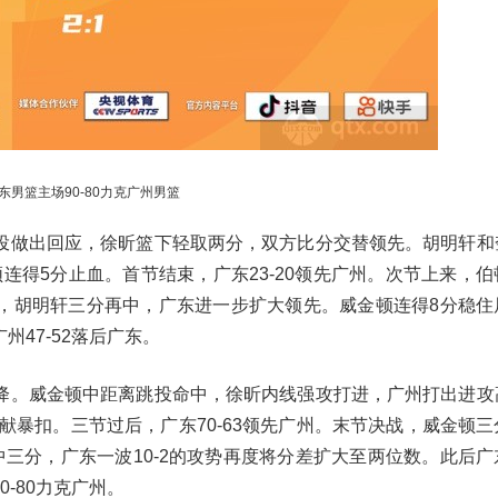
东男篮主场90-80力克广州男篮
投做出回应，徐昕篮下轻取两分，双方比分交替领先。胡明轩和
连得5分止血。首节结束，广东23-20领先广州。次节上来，
，胡明轩三分再中，广东进一步扩大领先。威金顿连得8分稳住
47-52落后广东。
降。威金顿中距离跳投命中，徐昕内线强攻打进，广州打出进攻
献暴扣。三节过后，广东70-63领先广州。末节决战，威金顿
三分，广东一波10-2的攻势再度将分差扩大至两位数。此后广
-80力克广州。