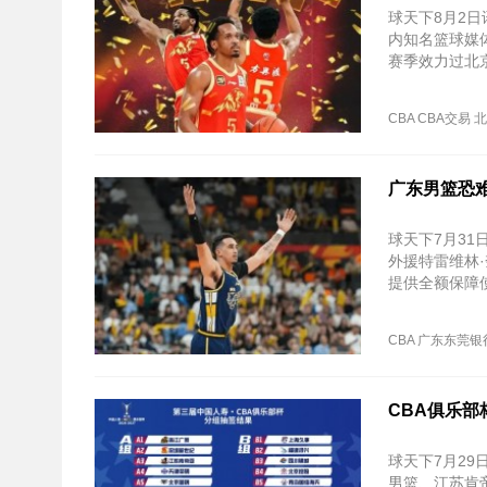
球天下8月2
内知名篮球媒
赛季效力过北
CBA
CBA交易
北
广东男篮恐
球天下7月3
外援特雷维林
提供全额保障
CBA
广东东莞银
CBA俱乐部
球天下7月29
男篮、江苏肯