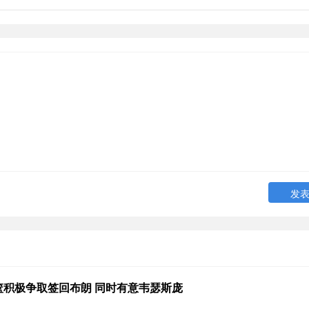
篮积极争取签回布朗 同时有意韦瑟斯庞