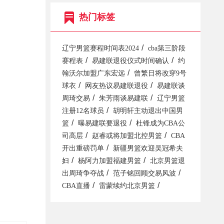
热门标签
/
辽宁男篮赛程时间表2024
cba第三阶段
/
/
赛程表
易建联退役仪式时间确认
约
/
翰沃尔加盟广东宏远
曾繁日将改穿9号
/
/
球衣
网友热议易建联退役
易建联谈
/
/
周琦交易
朱芳雨谈易建联
辽宁男篮
/
注册12名球员
胡明轩主动退出中国男
/
/
篮
曝易建联要退役
杜锋成为CBA公
/
/
司高层
赵睿或将加盟北控男篮
CBA
/
开出重磅罚单
新疆男篮欢迎吴冠希夫
/
/
妇
杨阿力加盟福建男篮
北京男篮退
/
/
出周琦争夺战
范子铭回顾交易风波
/
/
CBA直播
雷蒙续约北京男篮