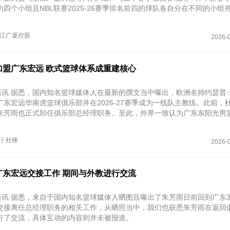
四个小组且NBL联赛2025-26赛季排名前四的球队各自分在不同的小组
队竞争
江广厦控股
2026-0
加盟广东宏远 欧式篮球体系成重建核心
日讯 据悉，国内知名篮球媒体人在最新的撰文当中曝出，欧洲名帅约瑟普·
广东宏远华南虎篮球俱乐部并在2026-27赛季成为一线队主教练。此前，
朱芳雨也正式卸任俱乐部总经理职务。至此，外界一致认为广东东阳光男
迎来重大调整。
行
杜锋
2026-0
广东宏远交接工作 期间与外教进行交流
8日讯 据悉，来自于国内知名篮球媒体人晒图且曝出了朱芳雨日前回到广东
交接离任总经理职务的相关工作，从晒照当中，我们也获悉朱芳雨在返回
行了交流，具体互动的内容则并未被报道。