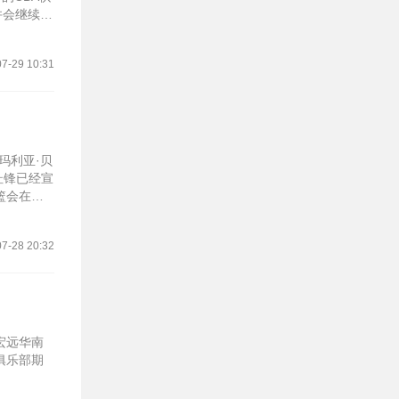
并会继续和
7-29 10:31
玛利亚·贝
杜锋已经宣
篮会在管
7-28 20:32
宏远华南
俱乐部期