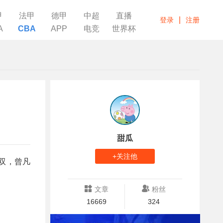
甲
法甲
德甲
中超
直播
|
登录
注册
A
CBA
APP
电竞
世界杯
甜瓜
+关注他
上双，曾凡
文章
粉丝
16669
324