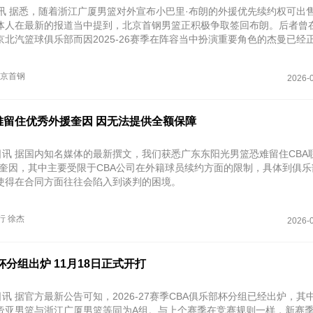
日讯 据悉，随着浙江广厦男篮对外宣布小巴里·布朗的外援优先续约权可出
体人在最新的报道当中提到，北京首钢男篮正积极争取签回布朗。后者曾在20
京北汽篮球俱乐部而因2025-26赛季在阵容当中扮演重要角色的杰曼已经
京首钢
2026-0
难留住优秀外援奎因 因无法提供全额保障
1日讯 据国内知名媒体的最新撰文，我们获悉广东东阳光男篮恐难留住CBA
·奎因，其中主要受限于CBA公司在外籍球员续约方面的限制，具体到俱
使得在合同方面往往会陷入到谈判的困境。
行
徐杰
2026-0
杯分组出炉 11月18日正式开打
日讯 据官方最新公告可知，2026-27赛季CBA俱乐部杯分组已经出炉，其
帝亚男篮与浙江广厦男篮等同为A组。与上个赛季在竞赛规则一样，新赛季