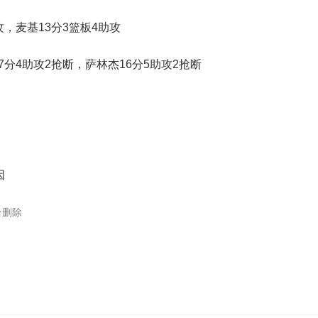
攻，麦基13分3篮板4助攻
7分4助攻2抢断，萨林杰16分5助攻2抢断
因
台删除