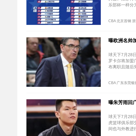
乐部杯一样分为
CBA联赛的球
CBA
北京首钢
浙
曝欧洲名帅
球天下7月28
罗卡尔将加盟
布离职且随后
理层与教练组
CBA
广东东莞银
曝朱芳雨回
球天下7月2
虎篮球俱乐部
间也与外教进