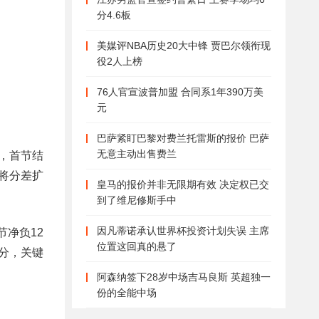
分4.6板
美媒评NBA历史20大中锋 贾巴尔领衔现
役2人上榜
76人官宣波普加盟 合同系1年390万美
元
巴萨紧盯巴黎对费兰托雷斯的报价 巴萨
无意主动出售费兰
，首节结
潮将分差扩
皇马的报价并非无限期有效 决定权已交
到了维尼修斯手中
因凡蒂诺承认世界杯投资计划失误 主席
净负12
位置这回真的悬了
分，关键
阿森纳签下28岁中场吉马良斯 英超独一
份的全能中场