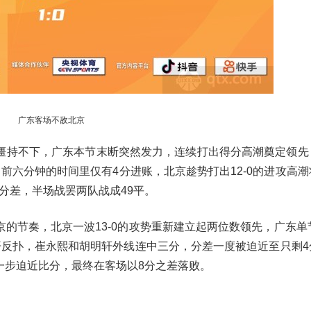
广东客场不敌北京
僵持不下，广东本节末断突然发力，连续打出得分高潮奠定领先
，前六分钟的时间里仅有4分进账，北京趁势打出12-0的进攻高
分差，半场战罢两队战成49平。
的节奏，北京一波13-0的攻势重新建立起两位数领先，广东单节
展开反扑，崔永熙和胡明轩外线连中三分，分差一度被迫近至只剩4
一步迫近比分，最终在客场以8分之差落败。