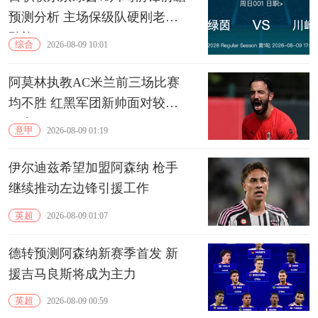
预测分析 主场保级队硬刚老牌
劲旅
综合
2026-08-09 10:01
阿莫林执教AC米兰前三场比赛
均不胜 红黑军团新帅面对较大
压力
意甲
2026-08-09 01:19
伊尔迪兹希望加盟阿森纳 枪手
继续推动左边锋引援工作
英超
2026-08-09 01:07
德转预测阿森纳新赛季首发 新
援吉马良斯将成为主力
英超
2026-08-09 00:59