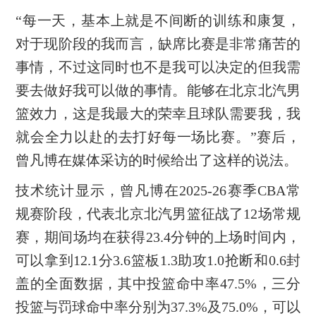
“每一天，基本上就是不间断的训练和康复，
对于现阶段的我而言，缺席比赛是非常痛苦的
事情，不过这同时也不是我可以决定的但我需
要去做好我可以做的事情。能够在北京北汽男
篮效力，这是我最大的荣幸且球队需要我，我
就会全力以赴的去打好每一场比赛。”赛后，
曾凡博在媒体采访的时候给出了这样的说法。
技术统计显示，曾凡博在2025-26赛季CBA常
规赛阶段，代表北京北汽男篮征战了12场常规
赛，期间场均在获得23.4分钟的上场时间内，
可以拿到12.1分3.6篮板1.3助攻1.0抢断和0.6封
盖的全面数据，其中投篮命中率47.5%，三分
投篮与罚球命中率分别为37.3%及75.0%，可以