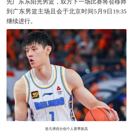
先广东东阳光男篮，双方下一场比赛将会移师
到广东男篮主场且会于北京时间5月9日19:35
继续进行。
曾凡博得分创个人赛季新高