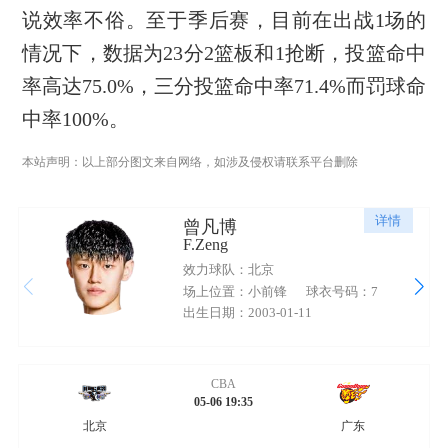
说效率不俗。至于季后赛，目前在出战1场的
情况下，数据为23分2篮板和1抢断，投篮命中
率高达75.0%，三分投篮命中率71.4%而罚球命
中率100%。
本站声明：以上部分图文来自网络，如涉及侵权请联系平台删除
详情
曾凡博
F.Zeng
效力球队：北京
场上位置：小前锋
球衣号码：7
出生日期：2003-01-11
CBA
05-06 19:35
北京
广东