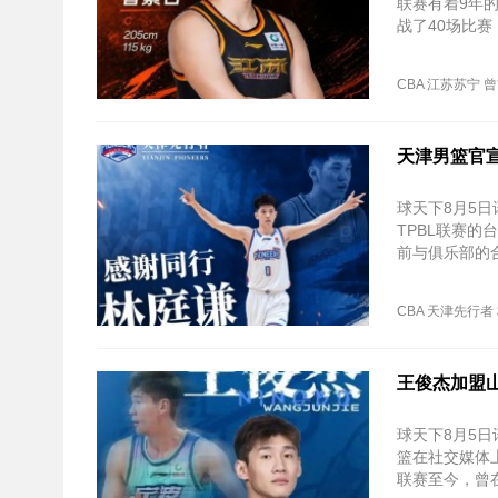
联赛有着9年
战了40场比赛
盖。
CBA
江苏苏宁
曾
天津男篮官
球天下8月5
TPBL联赛
前与俱乐部的
CBA
天津先行者
王俊杰加盟
球天下8月5
篮在社交媒体上
联赛至今，曾