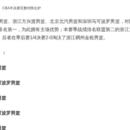
CBA半决赛完整对阵出炉
事男篮、浙江方兴渡男篮、北京北汽男篮和深圳马可波罗男篮，对
排名第一，为此拥有主场优势；本赛季战绩排名联盟第二的浙江
者在季后赛1/4决赛2-0淘汰了浙江稠州金租男篮。
）：
男篮
马可波罗男篮
男篮
马可波罗男篮
男篮