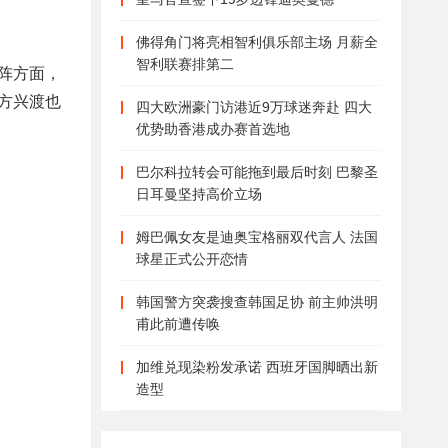
佛得角门将亮相智利俱乐部主场 月薪全
智利联赛排第二
阵方面，
方兴渡也
四大欧洲豪门访港近9万球迷奔赴 四大
优势助香港成办赛首选地
巴尔科拉转会可能拖到最后时刻 巴黎圣
日耳曼坚持高价立场
姆巴佩女友是迪奥宝格丽双代言人 法国
球星正式公开恋情
韩国警方突袭搜查韩国足协 前主帅洪明
甫此前遭传唤
加维兑现染粉发承诺 西班牙国脚晒出新
造型