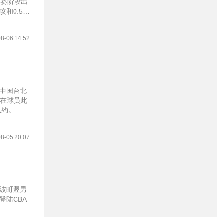
规赛阶段出
攻和0.5封
8-06 14:52
盟中国台北
篮在球员此
续约。
8-05 20:07
宁波町渥男
登陆CBA