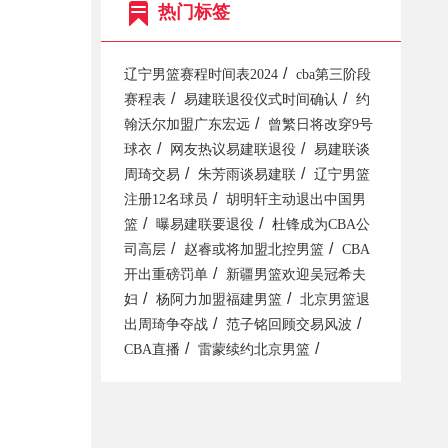
热门标签
/
辽宁男篮赛程时间表2024
cba第三阶段
/
/
赛程表
易建联退役仪式时间确认
约
/
翰沃尔加盟广东宏远
曾繁日将改穿9号
/
/
球衣
网友热议易建联退役
易建联谈
/
/
周琦交易
朱芳雨谈易建联
辽宁男篮
/
注册12名球员
胡明轩主动退出中国男
/
/
篮
曝易建联要退役
杜锋成为CBA公
/
/
司高层
赵睿或将加盟北控男篮
CBA
/
开出重磅罚单
新疆男篮欢迎吴冠希夫
/
/
妇
杨阿力加盟福建男篮
北京男篮退
/
/
出周琦争夺战
范子铭回顾交易风波
/
/
CBA直播
雷蒙续约北京男篮