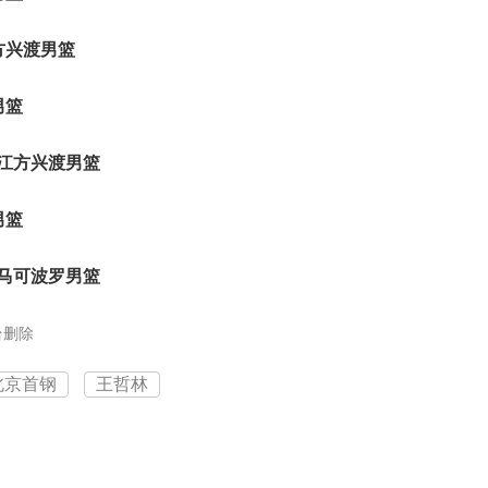
江方兴渡男篮
男篮
浙江方兴渡男篮
男篮
圳马可波罗男篮
台删除
北京首钢
王哲林