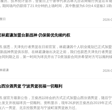
的履历。技术统计显示，曾繁日上个赛季代表吉林九台农商银行男篮在常
，期间场均仍获得了21.8分钟的上场时间，其中数据为6.0分4.6篮板2.1助
繁日
2026-0
宣林庭谦加盟台新战神 仍保留优先续约权
日讯 据悉，天津先行者男篮在日前官宣，林庭谦因个人职业规划已正式加
的台新战神男篮俱乐部。在林庭谦做出决定之前，我们也获悉天津先行者男
合同到期之后，第一时间为球员开出了D类顶薪合同并希望对方可以顺利
林庭谦
2026-0
山西汾酒男篮 宁波男篮祝福一切顺利
日讯 据官方最新公告，王俊杰以转会的方式正式加盟山西汾酒男篮，随后
发文并祝福球员一切顺利。资料显示，现年26岁的王俊杰自2019年正式
在八一男篮、北京控股男篮与宁波町渥男篮效力过。