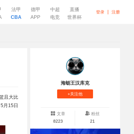
甲
法甲
德甲
中超
直播
|
登录
注册
A
CBA
APP
电竞
世界杯
海蛎王汉库克
+关注他
男篮且大比
5月15日
文章
粉丝
8223
21