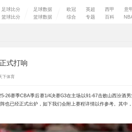
足球比分
足球数据
欧冠
英超
西甲
意
篮球比分
篮球数据
综合
专题
百科
NB
日正式打响
：球天下体育
5-26赛季CBA季后赛1/4决赛G3在主场以91-67击败山西汾酒
对阵也已经正式出炉，如下我们会附上赛程详情以作参考。其中，