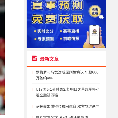
最新文章
罗梅罗与马竞达成原则性协议 年薪600
万签约4年
U17国足1分钟轰2球 明日之星冠军杯小
组全胜进四强
萨拉赫加盟特拉布宗体育 双方签约两年
皇马官宣签下19岁边锋迪奥曼德