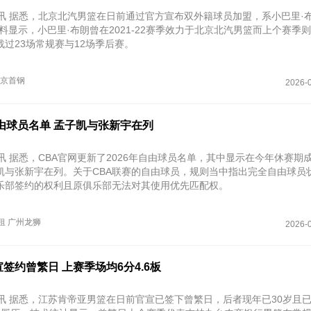
日讯 据悉，北京北汽男篮在日前通过官方宣布双外籍球员加盟，系小巴里·
料显示，小巴里·布朗曾在2021-22赛季效力于北京北汽男篮而上个赛季
过23场常规赛与12场季后赛。
京首钢
2026-0
由球员名单 孟子凯与张新宇在列
讯 据悉，CBA官网更新了2026年自由球员名单，其中显示在今年休赛期
凯与张新宇在列。关于CBA联赛的自由球员，规则当中指出完全自由球员
乐部签约的权利且原俱乐部无法对其使用优先匹配权。
租
广州龙狮
2026-0
签约曾繁日 上赛季场均6分4.6板
讯 据悉，江苏肯帝亚男篮在日前官宣已签下曾繁日，后者现年已30岁且已