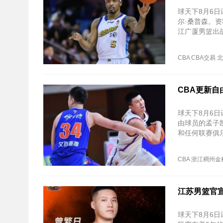
球天下8月6
尔·桑普森。资
江广厦男篮出战
CBA
CBA交易
北
CBA更新自
球天下8月6日
由球员的孟子
和任何联赛俱
CBA
浙江稠州金
江苏男篮官宣
球天下8月6日