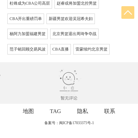
杜锋成为CBA公司高层
赵睿或将加盟北控男篮
CBA开出重磅罚单
新疆男篮欢迎吴冠希夫妇
杨阿力加盟福建男篮
北京男篮退出周琦争夺战
范子铭回顾交易风波
CBA直播
雷蒙续约北京男篮
地图
TAG
隐私
联系
备案号：闽ICP备17033375号-1