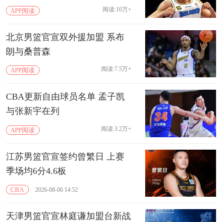
阅读:10万+
APP阅读
北京男篮官宣双外援加盟 系布
朗与桑普森
阅读:7.5万+
APP阅读
CBA更新自由球员名单 孟子凯
与张新宇在列
阅读:3.2万+
APP阅读
江苏男篮官宣签约曾繁日 上赛
季场均6分4.6板
CBA
2026-08-06 14:52
天津男篮官宣林庭谦加盟台新战