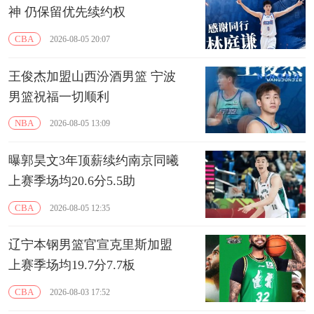
神 仍保留优先续约权
CBA
2026-08-05 20:07
王俊杰加盟山西汾酒男篮 宁波
男篮祝福一切顺利
NBA
2026-08-05 13:09
曝郭昊文3年顶薪续约南京同曦
上赛季场均20.6分5.5助
CBA
2026-08-05 12:35
辽宁本钢男篮官宣克里斯加盟
上赛季场均19.7分7.7板
CBA
2026-08-03 17:52