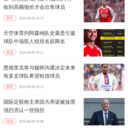
收到高额报价才会出售球员
西甲
2026-08-09 19:33
天空体育列阿森纳队史最贵引援
球队中场双人组排名前两名
英超
2026-08-09 19:25
恩德里克将与穆帅沟通决定未来
有多支球队希望租借球员
西甲
2026-08-09 19:15
国际足联称主席因凡蒂诺被抹黑
强烈否认一些指控
综合
2026-08-09 19:48