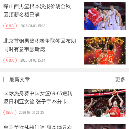
曝山西男篮根本没报价胡金秋
因顶薪名额已满
CBA
2026-08-03 15:28
北京首钢男篮积极争取签回布朗
同时有意韦瑟斯庞
CBA
2026-08-02 15:14
最新文章
更多
国际热身赛中国女篮69-65逆转
尼日利亚女篮 张子宇23分卡鲁
13分3助
综合
2026-08-09 21:25
皇马关注苏维门迪 阿森纳只有