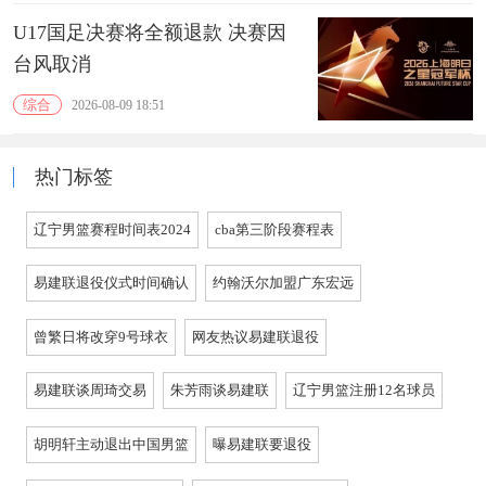
U17国足决赛将全额退款 决赛因
台风取消
综合
2026-08-09 18:51
热门标签
辽宁男篮赛程时间表2024
cba第三阶段赛程表
易建联退役仪式时间确认
约翰沃尔加盟广东宏远
曾繁日将改穿9号球衣
网友热议易建联退役
易建联谈周琦交易
朱芳雨谈易建联
辽宁男篮注册12名球员
胡明轩主动退出中国男篮
曝易建联要退役