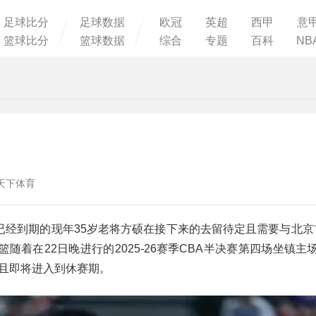
足球比分
足球数据
欧冠
英超
西甲
意
篮球比分
篮球数据
综合
专题
百科
NB
：球天下体育
同已经到期的现年35岁老将方硕在接下来的去留待定且需要与北京
在22日晚进行的2025-26赛季CBA半决赛第四场坐镇主场以
汰且即将进入到休赛期。