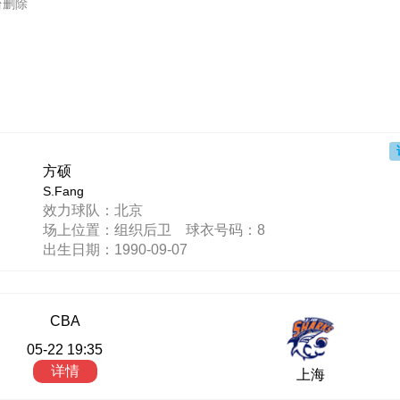
台删除
方硕
S.Fang
效力球队：北京
场上位置：组织后卫 球衣号码：8
出生日期：1990-09-07
CBA
05-22 19:35
详情
上海