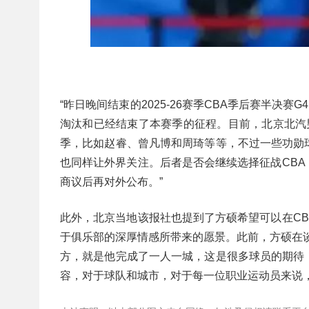
“昨日晚间结束的2025-26赛季CBA季后赛半决赛
淘汰和已经结束了本赛季的征程。目前，北京北汽
季，比如赵睿、曾凡博和周琦等等，不过一些功勋
也同样让外界关注。后者是否会继续选择征战CB
商议后再对外公布。”
此外，北京当地该报社也提到了方硕希望可以在C
于俱乐部的深厚情感所带来的愿景。此前，方硕在
方，就是他完成了一人一城，这是很多球员的期待
容，对于球队和城市，对于每一位职业运动员来说