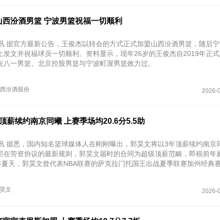
山西汾酒男篮 宁波男篮祝福一切顺利
日讯 据官方最新公告，王俊杰以转会的方式正式加盟山西汾酒男篮，随后
发文并祝福球员一切顺利。资料显示，现年26岁的王俊杰自2019年正式
在八一男篮、北京控股男篮与宁波町渥男篮效力过。
西汾酒股份
2026-0
顶薪续约南京同曦 上赛季场均20.6分5.5助
日讯 据悉，国内知名篮球媒体人在刚刚曝出，郭昊文将以3年顶薪续约南京
公司在劳资协议的最新规则，郭昊文届时的合同为超级顶薪范畴，即税前年
今年夏天，郭昊文曾代表NBA联赛的萨克拉门托国王出战夏季联赛加州经典
昊文
2026-0