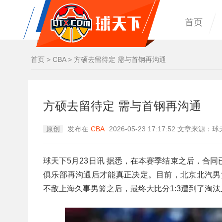
首页
首页
>
CBA
>
方硕去留待定 需与首钢再沟通
方硕去留待定 需与首钢再沟通
原创
发布在
CBA
2026-05-23 17:17:52 文章来源
球天下5月23日讯 据悉，在本赛季结束之后，合
俱乐部再沟通后才能真正决定。目前，北京北汽男篮随着
不敌上海久事男篮之后，最终大比分1:3遭到了淘