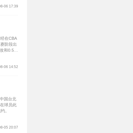
8-06 17:39
经在CBA
规赛阶段出
攻和0.5封
8-06 14:52
盟中国台北
篮在球员此
续约。
8-05 20:07