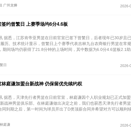
租
广州龙狮
2026-0
签约曾繁日 上赛季场均6分4.6板
讯 据悉，江苏肯帝亚男篮在日前官宣已签下曾繁日，后者现年已30岁且已
的履历。技术统计显示，曾繁日上个赛季代表吉林九台农商银行男篮在常
，期间场均仍获得了21.8分钟的上场时间，其中数据为6.0分4.6篮板2.1助
繁日
2026-0
宣林庭谦加盟台新战神 仍保留优先续约权
日讯 据悉，天津先行者男篮在日前官宣，林庭谦因个人职业规划已正式加
的台新战神男篮俱乐部。在林庭谦做出决定之前，我们也获悉天津先行者男
合同到期之后，第一时间为球员开出了D类顶薪合同并希望对方可以顺利
林庭谦
2026-0