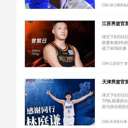
CBA
浙江稠州金
江苏男篮官宣
球天下8月6日
联赛有着9年
战了40场比赛
盖。
CBA
江苏苏宁
曾
天津男篮官
球天下8月5
TPBL联赛
前与俱乐部的
CBA
天津先行者