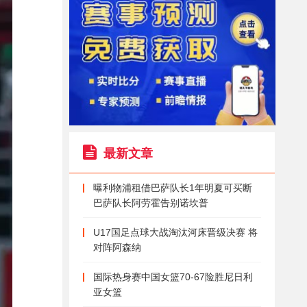
最新文章
曝利物浦租借巴萨队长1年明夏可买断
巴萨队长阿劳霍告别诺坎普
U17国足点球大战淘汰河床晋级决赛 将
对阵阿森纳
国际热身赛中国女篮70-67险胜尼日利
亚女篮