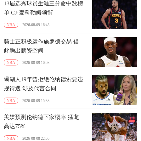
13届选秀球员生涯三分命中数榜
单 CJ·麦科勒姆领衔
NBA
2026-08-09 16:48
骑士正积极运作施罗德交易 借
此腾出薪资空间
NBA
2026-08-09 16:03
曝湖人19年曾拒绝伦纳德索要违
规待遇 涉及代言合同
NBA
2026-08-09 15:38
美媒预测伦纳德下家概率 猛龙
高达75%
NBA
2026-08-08 22:05