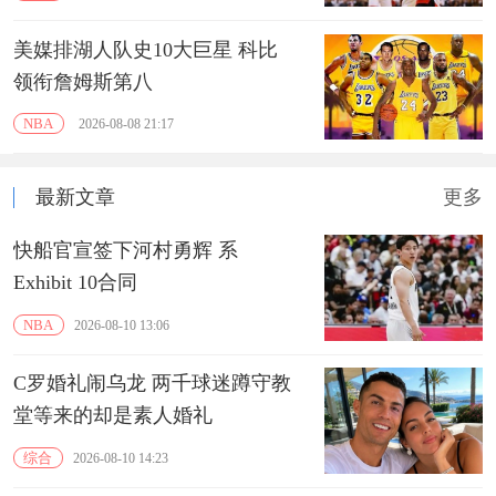
美媒排湖人队史10大巨星 科比
领衔詹姆斯第八
NBA
2026-08-08 21:17
最新文章
更多
快船官宣签下河村勇辉 系
Exhibit 10合同
NBA
2026-08-10 13:06
C罗婚礼闹乌龙 两千球迷蹲守教
堂等来的却是素人婚礼
综合
2026-08-10 14:23