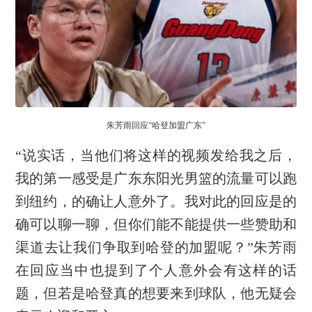
朱芳雨回应“哈登加盟广东”
“说实话，当他们将这样的视频发给我之后，
我的第一感受是广东东阳光男篮的流量可以跑
到纽约，的确让人意外了。我对此的回应是的
确可以聊一聊，但你们能不能提供一些赞助和
渠道去让我们争取到哈登的加盟呢？”朱芳雨
在回应当中也提到了个人意外会有这样的话
题，但若是哈登真的想要来到球队，他无疑会