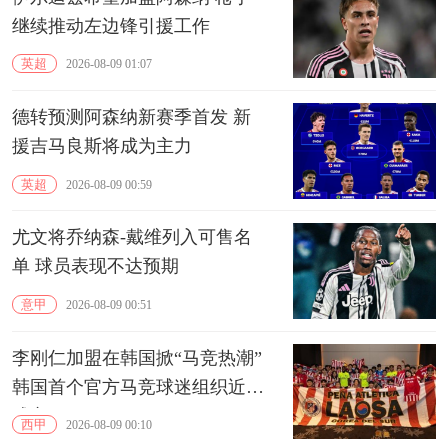
继续推动左边锋引援工作
英超
2026-08-09 01:07
德转预测阿森纳新赛季首发 新
援吉马良斯将成为主力
英超
2026-08-09 00:59
尤文将乔纳森-戴维列入可售名
单 球员表现不达预期
意甲
2026-08-09 00:51
李刚仁加盟在韩国掀“马竞热潮”
韩国首个官方马竞球迷组织近期
成立
西甲
2026-08-09 00:10