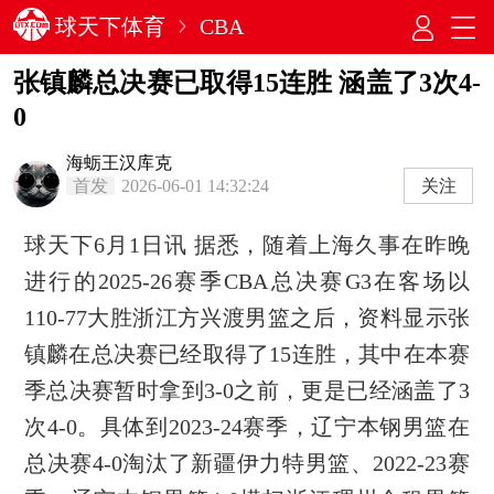
球天下体育
CBA
张镇麟总决赛已取得15连胜 涵盖了3次4-
0
海蛎王汉库克
首发
2026-06-01 14:32:24
关注
球天下6月1日讯 据悉，随着上海久事在昨晚
进行的2025-26赛季CBA总决赛G3在客场以
110-77大胜浙江方兴渡男篮之后，资料显示张
镇麟在总决赛已经取得了15连胜，其中在本赛
季总决赛暂时拿到3-0之前，更是已经涵盖了3
次4-0。具体到2023-24赛季，辽宁本钢男篮在
总决赛4-0淘汰了新疆伊力特男篮、2022-23赛