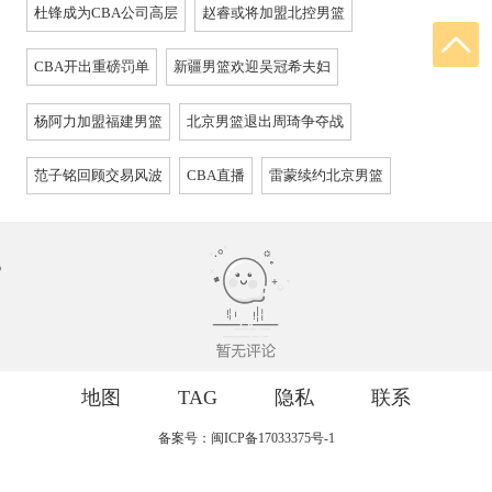
杜锋成为CBA公司高层
赵睿或将加盟北控男篮
CBA开出重磅罚单
新疆男篮欢迎吴冠希夫妇
杨阿力加盟福建男篮
北京男篮退出周琦争夺战
范子铭回顾交易风波
CBA直播
雷蒙续约北京男篮
地图
TAG
隐私
联系
备案号：闽ICP备17033375号-1