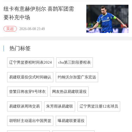
纽卡有意赫伊别尔 喜鹊军团需
要补充中场
英超
2026-08-08 23:49
热门标签
辽宁男篮赛程时间表2024
cba第三阶段赛程表
易建联退役仪式时间确认
约翰沃尔加盟广东宏远
曾繁日将改穿9号球衣
网友热议易建联退役
易建联谈周琦交易
朱芳雨谈易建联
辽宁男篮注册12名球员
胡明轩主动退出中国男篮
曝易建联要退役