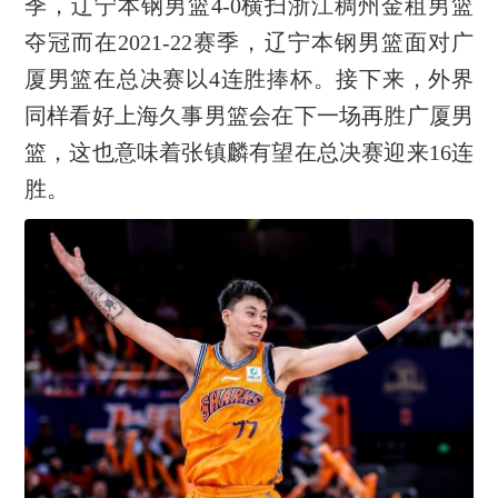
季，辽宁本钢男篮4-0横扫浙江稠州金租男篮
夺冠而在2021-22赛季，辽宁本钢男篮面对广
厦男篮在总决赛以4连胜捧杯。接下来，外界
同样看好上海久事男篮会在下一场再胜广厦男
篮，这也意味着张镇麟有望在总决赛迎来16连
胜。