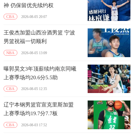
神 仍保留优先续约权
CBA
2026-08-05 20:07
王俊杰加盟山西汾酒男篮 宁波
男篮祝福一切顺利
NBA
2026-08-05 13:09
曝郭昊文3年顶薪续约南京同曦
上赛季场均20.6分5.5助
CBA
2026-08-05 12:35
辽宁本钢男篮官宣克里斯加盟
上赛季场均19.7分7.7板
CBA
2026-08-03 17:52