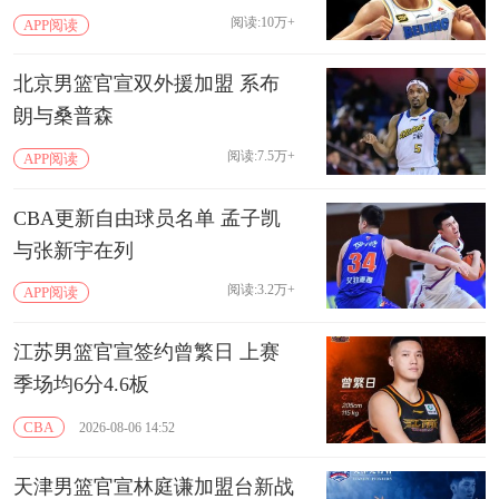
阅读:10万+
APP阅读
北京男篮官宣双外援加盟 系布
朗与桑普森
阅读:7.5万+
APP阅读
CBA更新自由球员名单 孟子凯
与张新宇在列
阅读:3.2万+
APP阅读
江苏男篮官宣签约曾繁日 上赛
季场均6分4.6板
CBA
2026-08-06 14:52
天津男篮官宣林庭谦加盟台新战