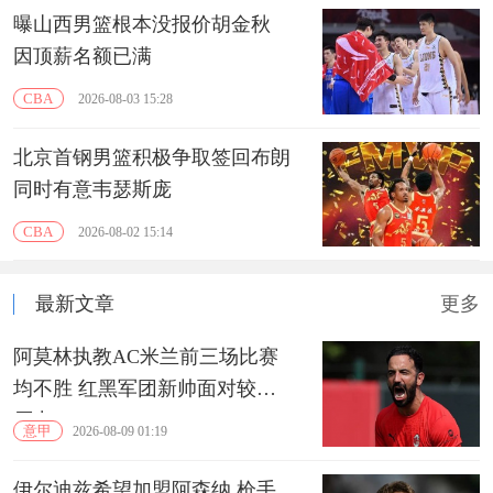
曝山西男篮根本没报价胡金秋
因顶薪名额已满
CBA
2026-08-03 15:28
北京首钢男篮积极争取签回布朗
同时有意韦瑟斯庞
CBA
2026-08-02 15:14
最新文章
更多
阿莫林执教AC米兰前三场比赛
均不胜 红黑军团新帅面对较大
压力
意甲
2026-08-09 01:19
伊尔迪兹希望加盟阿森纳 枪手