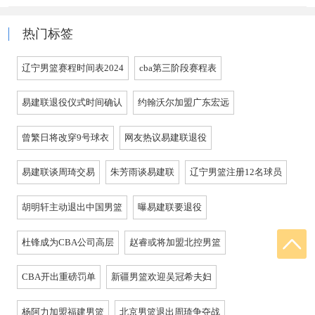
热门标签
辽宁男篮赛程时间表2024
cba第三阶段赛程表
易建联退役仪式时间确认
约翰沃尔加盟广东宏远
曾繁日将改穿9号球衣
网友热议易建联退役
易建联谈周琦交易
朱芳雨谈易建联
辽宁男篮注册12名球员
胡明轩主动退出中国男篮
曝易建联要退役
杜锋成为CBA公司高层
赵睿或将加盟北控男篮
CBA开出重磅罚单
新疆男篮欢迎吴冠希夫妇
杨阿力加盟福建男篮
北京男篮退出周琦争夺战