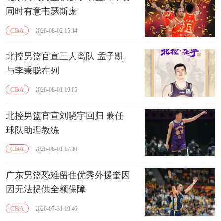
同时有意韦瑟斯庞
CBA
2026-08-02 15:14
北控男篮官宣三人离队 孟子凯
与李秉聪在列
CBA
2026-08-01 19:05
北控男篮官宣刘晓宇回归 兼任
球队助理教练
CBA
2026-08-01 17:10
广东男篮恐难留住优秀外援奎因
因无法提供全额保障
CBA
2026-07-31 19:46