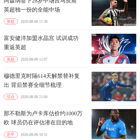
阿森纳签下28岁中场吉马良斯
英超独一份的全能中场
英超
2026-08-06 11:36
富安健洋加盟水晶宫 试训成功
重返英超
英超
2026-08-06 12:07
穆德里克时隔614天解禁替补复
出 背后禁赛全细节梳理
综合
2026-08-06 11:04
那不勒斯为卢卡库估价约1000万
欧 球员仍在评估潜在目的地
意甲
2026-08-06 10:31