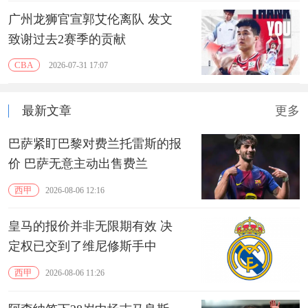
广州龙狮官宣郭艾伦离队 发文
致谢过去2赛季的贡献
CBA
2026-07-31 17:07
最新文章
更多
巴萨紧盯巴黎对费兰托雷斯的报
价 巴萨无意主动出售费兰
西甲
2026-08-06 12:16
皇马的报价并非无限期有效 决
定权已交到了维尼修斯手中
西甲
2026-08-06 11:26