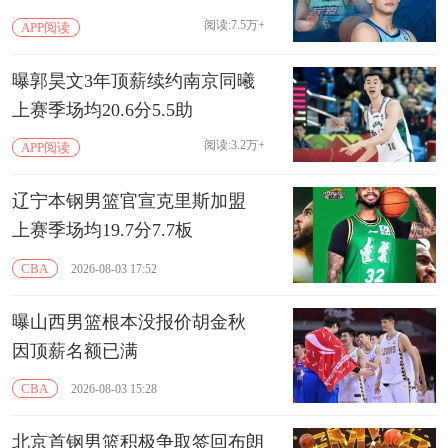
阅读:7.5万+
APP阅读
曝郭昊文3年顶薪续约南京同曦
上赛季场均20.6分5.5助
阅读:3.2万+
APP阅读
辽宁本钢男篮官宣克里斯加盟
上赛季场均19.7分7.7板
CBA
2026-08-03 17:52
曝山西男篮根本没报价胡金秋
因顶薪名额已满
CBA
2026-08-03 15:28
北京首钢男篮积极争取签回布朗