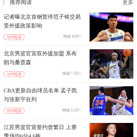
推荐阅读
更多
记者曝北京首钢暂停范子铭交易
受外援政策影响
阅读:10万+
APP阅读
北京男篮官宣双外援加盟 系布
朗与桑普森
阅读:7.5万+
APP阅读
CBA更新自由球员名单 孟子凯
与张新宇在列
阅读:3.2万+
APP阅读
江苏男篮官宣签约曾繁日 上赛
季场均6分4.6板