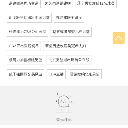
易建联谈周琦交易
朱芳雨谈易建联
辽宁男篮注册12名球员
胡明轩主动退出中国男篮
曝易建联要退役
杜锋成为CBA公司高层
赵睿或将加盟北控男篮
CBA开出重磅罚单
新疆男篮欢迎吴冠希夫妇
杨阿力加盟福建男篮
北京男篮退出周琦争夺战
范子铭回顾交易风波
CBA直播
雷蒙续约北京男篮