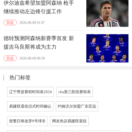
伊尔迪兹希望加盟阿森纳 枪手
继续推动左边锋引援工作
英超
2026-08-09 01:07
德转预测阿森纳新赛季首发 新
援吉马良斯将成为主力
英超
2026-08-09 00:59
热门标签
辽宁男篮赛程时间表2024
cba第三阶段赛程表
易建联退役仪式时间确认
约翰沃尔加盟广东宏远
曾繁日将改穿9号球衣
网友热议易建联退役