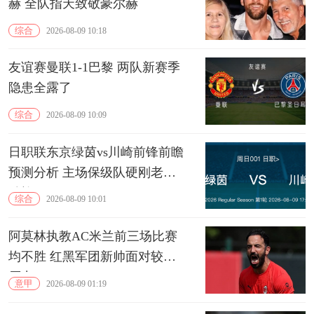
赫 全队指天致敬豪尔赫
综合
2026-08-09 10:18
友谊赛曼联1-1巴黎 两队新赛季
隐患全露了
综合
2026-08-09 10:09
日职联东京绿茵vs川崎前锋前瞻
预测分析 主场保级队硬刚老牌
劲旅
综合
2026-08-09 10:01
阿莫林执教AC米兰前三场比赛
均不胜 红黑军团新帅面对较大
压力
意甲
2026-08-09 01:19