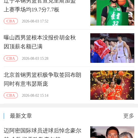
辽宁本钢男篮官宣克里斯加盟
上赛季场均19.7分7.7板
CBA
2026-08-03 17:52
曝山西男篮根本没报价胡金秋
因顶薪名额已满
CBA
2026-08-03 15:28
北京首钢男篮积极争取签回布朗
同时有意韦瑟斯庞
CBA
2026-08-02 15:14
最新文章
更多
迈阿密国际球员进球后悼念豪尔