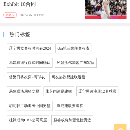
Exhibit 10合同
NBA
2026-08-10 13:06
热门标签
辽宁男篮赛程时间表2024
cba第三阶段赛程表
易建联退役仪式时间确认
约翰沃尔加盟广东宏远
曾繁日将改穿9号球衣
网友热议易建联退役
易建联谈周琦交易
朱芳雨谈易建联
辽宁男篮注册12名球员
胡明轩主动退出中国男篮
曝易建联要退役
杜锋成为CBA公司高层
赵睿或将加盟北控男篮