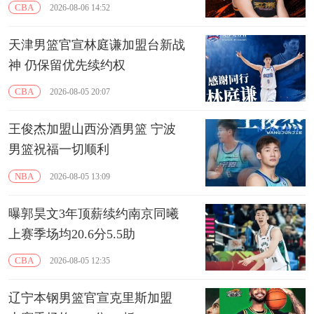
CBA
2026-08-06 14:52
天津男篮官宣林庭谦加盟台新战
神 仍保留优先续约权
CBA
2026-08-05 20:07
王俊杰加盟山西汾酒男篮 宁波
男篮祝福一切顺利
NBA
2026-08-05 13:09
曝郭昊文3年顶薪续约南京同曦
上赛季场均20.6分5.5助
CBA
2026-08-05 12:35
辽宁本钢男篮官宣克里斯加盟