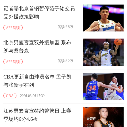
记者曝北京首钢暂停范子铭交易
受外援政策影响
阅读:7.5万+
APP阅读
北京男篮官宣双外援加盟 系布
朗与桑普森
阅读:3.2万+
APP阅读
CBA更新自由球员名单 孟子凯
与张新宇在列
CBA
2026-08-06 17:39
江苏男篮官宣签约曾繁日 上赛
季场均6分4.6板