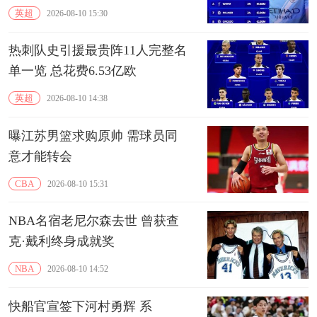
英超
2026-08-10 15:30
热刺队史引援最贵阵11人完整名
单一览 总花费6.53亿欧
英超
2026-08-10 14:38
曝江苏男篮求购原帅 需球员同
意才能转会
CBA
2026-08-10 15:31
NBA名宿老尼尔森去世 曾获查
克·戴利终身成就奖
NBA
2026-08-10 14:52
快船官宣签下河村勇辉 系