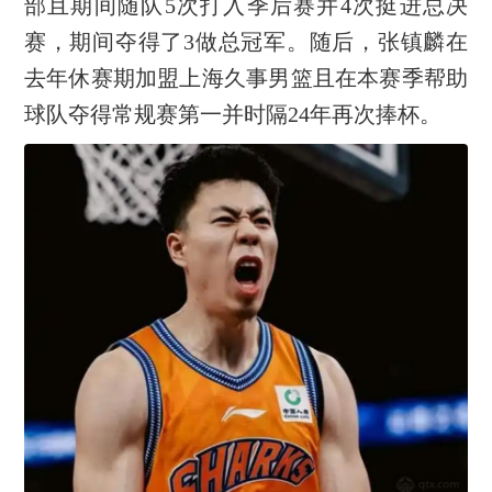
部且期间随队5次打入季后赛并4次挺进总决
赛，期间夺得了3做总冠军。随后，张镇麟在
去年休赛期加盟上海久事男篮且在本赛季帮助
球队夺得常规赛第一并时隔24年再次捧杯。