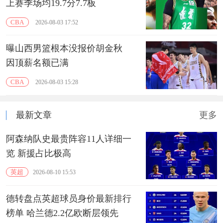
上赛季场均19.7分7.7板
CBA
2026-08-03 17:52
曝山西男篮根本没报价胡金秋
因顶薪名额已满
CBA
2026-08-03 15:28
最新文章
更多
阿森纳队史最贵阵容11人详细一
览 ‌新援占比极高‌
英超
2026-08-10 15:53
德转盘点英超球员身价最新排行
榜单 哈兰德2.2亿欧断层领先