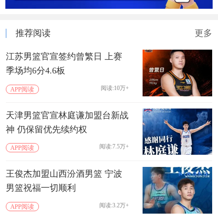
推荐阅读
更多
江苏男篮官宣签约曾繁日 上赛
季场均6分4.6板
阅读:10万+
APP阅读
天津男篮官宣林庭谦加盟台新战
神 仍保留优先续约权
阅读:7.5万+
APP阅读
王俊杰加盟山西汾酒男篮 宁波
男篮祝福一切顺利
阅读:3.2万+
APP阅读