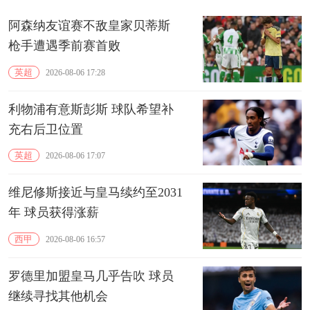
阿森纳友谊赛不敌皇家贝蒂斯
枪手遭遇季前赛首败
英超
2026-08-06 17:28
利物浦有意斯彭斯 球队希望补
充右后卫位置
英超
2026-08-06 17:07
维尼修斯接近与皇马续约至2031
年 球员获得涨薪
西甲
2026-08-06 16:57
罗德里加盟皇马几乎告吹 球员
继续寻找其他机会