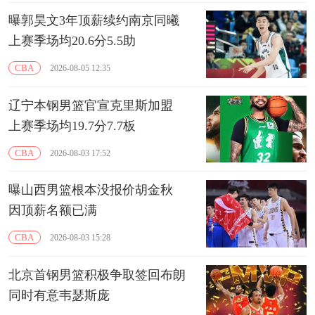
曝郭昊文3年顶薪续约南京同曦
上赛季场均20.6分5.5助
CBA
2026-08-05 12:35
辽宁本钢男篮官宣克里斯加盟
上赛季场均19.7分7.7板
CBA
2026-08-03 17:52
曝山西男篮根本没报价胡金秋
因顶薪名额已满
CBA
2026-08-03 15:28
北京首钢男篮积极争取签回布朗
同时有意韦瑟斯庞