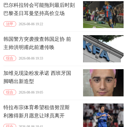
巴尔科拉转会可能拖到最后时刻
巴黎圣日耳曼坚持高价立场
法甲
2026-08-06 19:22
韩国警方突袭搜查韩国足协 前
主帅洪明甫此前遭传唤
综合
2026-08-06 19:33
加维兑现染粉发承诺 西班牙国
脚晒出新造型
综合
2026-08-06 19:05
特拉布宗体育希望租借努涅斯
利雅得新月愿意让球员离开
综合
2026-08-06 18:41