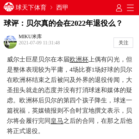
球天下体育
西甲
球评：贝尔真的会在2022年退役么？
MIKU米库
关注
2021-07-09 11:31:48
威尔士巨星贝尔在本届
欧洲杯
上偶有闪光，但
是整体表现较为平庸，4场比赛1场好球的贝尔
在欧洲杯结束之后被问及外界的退役传闻，大
圣扭头就走的态度并没有打消球迷和媒体的疑
虑。欧洲杯后贝尔的第四个孩子降生，球迷一
篇祝福，英媒镜报则不合时宜地撰文表示，贝
尔将会履行完同
皇马
之后的合同，在那之后他
将正式退役。