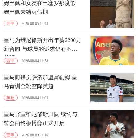
姆巴佩和女友在巴塞罗那度假
姆巴佩未结束假期
西甲
2026-08-05 19:48
皇马为维尼修斯开出年薪2200万
新合同 与球员的诉求仍有不小
差距
西甲
2026-08-04 11:58
皇马前锋贡萨洛加盟富勒姆 皇
马青训金靴空降英超
英超
2026-08-04 11:05
皇马官宣维尼修斯归队 续约与
转会的终极博弈正式开启
西甲
2026-08-03 21:16