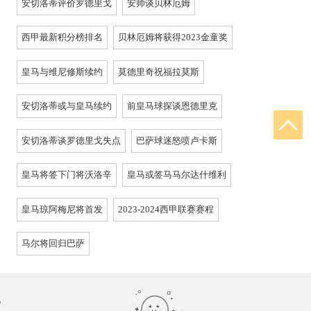
安切洛蒂评价罗德里戈
安帅谈贝林厄姆
西甲最新积分榜排名
贝林厄姆将获得2023金童奖
皇马与维尼修斯续约
莫德里奇祝福拉莫斯
安切洛蒂或与皇马续约
前皇马球探谈恩德里克
安切洛蒂谈罗德里戈失点
巴萨球迷怒喷卢卡斯
皇马将签下门将沃洛辛
皇马或签马马尔达什维利
皇马琼阿梅尼将首发
2023-2024西甲联赛赛程
马尔将回归巴萨