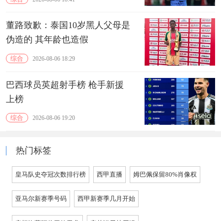
董路致歉：泰国10岁黑人父母是
伪造的 其年龄也造假
综合
2026-08-06 18:29
巴西球员英超射手榜 枪手新援
上榜
综合
2026-08-06 19:20
热门标签
皇马队史夺冠次数排行榜
西甲直播
姆巴佩保留80%肖像权
亚马尔新赛季号码
西甲新赛季几月开始