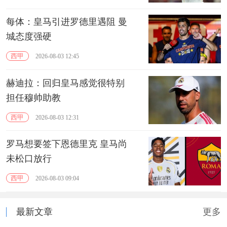
每体：皇马引进罗德里遇阻 曼
城态度强硬
西甲
2026-08-03 12:45
赫迪拉：回归皇马感觉很特别
担任穆帅助教
西甲
2026-08-03 12:31
罗马想要签下恩德里克 皇马尚
未松口放行
西甲
2026-08-03 09:04
最新文章
更多