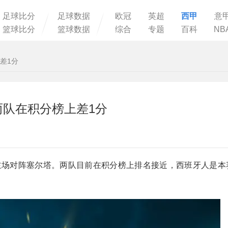
足球比分
足球数据
欧冠
英超
西甲
意
篮球比分
篮球数据
综合
专题
百科
NB
差1分
两队在积分榜上差1分
牙人主场对阵塞尔塔。两队目前在积分榜上排名接近，西班牙人是