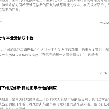
的报道，皇马为维尼修斯送上了全新的报价，这份新续约合同与维尼修斯
，但俱乐部方面希望维尼修斯的回复能够尽可能的快些。在完成谈话后，
尼修斯的回复。
甲
2026-
恋情 事业爱情双丰收
月5日，法国足球巨星姆巴佩在个人社交平台发布度假动态，晒出女友背影并
ay with you is a sunny day.（有你在的每一天都是晴天）”，这是他
2026-0
留下维尼修斯 目前正等待他的回应
的报道，皇马为维尼修斯送上了超1900万英镑年薪的新合同，他们当前正
从当前的情形来看，维尼修斯与皇马签订续约合同越来越乐观。皇马有信