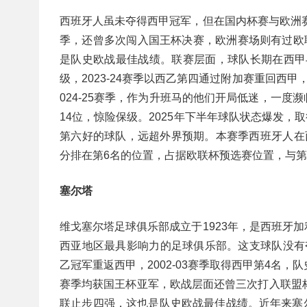
西班牙人虽未夺得西甲冠军，但在国内杯赛与欧洲赛场
季，还曾多次闯入国王杯决赛，欧洲赛场则有过欧联
是队史欧战最佳战绩。联赛层面，球队长期在西甲与西
级，2023-24赛季以西乙第四通过附加赛重回西
024-25赛季，作为升班马的他们开局低迷，一度
14位，惊险保级。2025年下半年球队状态爆发，取
第六好的球队，远超外界预期。本赛季西班牙人在西
分排在第6名的位置，占据欧联杯预选赛位置，与第
塞尔塔
维戈塞尔塔足球俱乐部成立于1923年，是西班牙
西亚地区最具影响力的足球俱乐部。这支球队没有夺
乙冠军重返西甲，2002-03赛季取得西甲第4名，队
赛季均获国王杯亚军，欧战层面还曾三次打入联盟杯八
联止步四强，这也是队史欧战最佳战绩。近年来塞尔