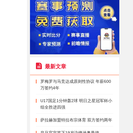
最新文章
罗梅罗与马竞达成原则性协议 年薪600
万签约4年
U17国足1分钟轰2球 明日之星冠军杯小
组全胜进四强
萨拉赫加盟特拉布宗体育 双方签约两年
皇马官宣签下19岁边锋迪奥曼德