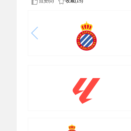
点赞(
0
)
收藏(
15
)