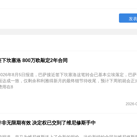
下坎塞洛 800万欧敲定2年合同
2026年8月5日报道，巴萨接近签下坎塞洛这笔转会已基本尘埃落定，巴
面达成一致，仅剩余和利雅得新月的最终细节待收尾，预计‌下周初就会正式
用在‌8
2026-0
并非无限期有效 决定权已交到了维尼修斯手中