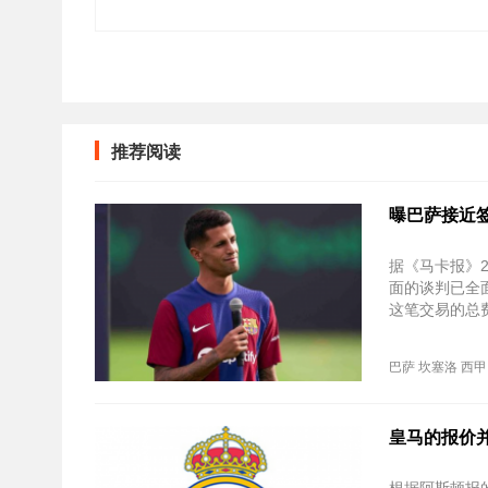
推荐阅读
曝巴萨接近签
据《马卡报》
面的谈判已全
这笔交易的总费
巴萨
坎塞洛
西甲
皇马的报价