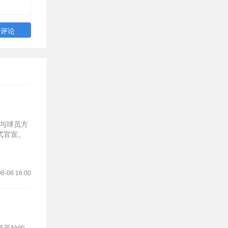
萨与球员方
官宣‌。
8-06 16:00