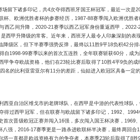
留下诸多印记，共4次夺得西班牙国王杯冠军，最近一次是200
杯、欧洲优胜者杯的参赛经历，1987-88赛季闯入欧洲优胜者
乙间升降，2020-21赛季以西乙冠军身份重返西甲，2022-
甲，是西甲升降级的常客。近年来，西班牙人最令人印象深刻的表
濒临降级区，但下半赛季强势反弹，最终以11胜9平18负积42分
得自1998-99赛季以来的首次五连胜，全年联赛斩获60分，成
甲争夺欧战资格，他们在23轮比赛后取得了10胜4平9负的成绩
四名的比利亚雷亚尔有11分的差距，仙姑进入欧冠区具备一定
加利西亚自治区维戈市的老牌球队，在西甲是中游的代表性球队，
得过西甲冠军，但在联赛与欧战留下诸多印记，1992、1994
史首次晋级欧冠正赛并闯入16强，多次闯入国王杯决赛，1969、20
强，2016-17赛季更是一路杀进欧联杯半决赛，最终两回合1
塔一直都是欧战资格有力的争夺者，本赛季23轮后取得了8胜9