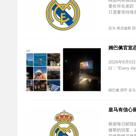
根据阿斯顿报
要价存在差距
只需要等待维
皇马
维尼修斯
西
姆巴佩官宣
2026年8
白：“Every d
姆巴佩
西甲
皇马
皇马有信心
根据每日邮报
修斯的回复。