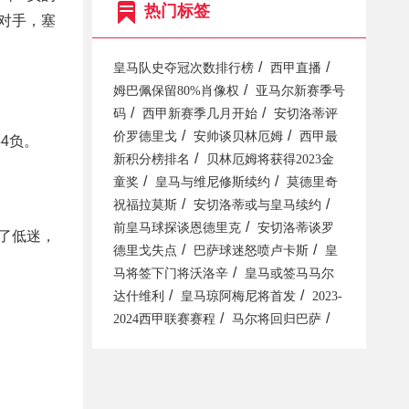
热门标签
对手，塞
/
/
皇马队史夺冠次数排行榜
西甲直播
/
姆巴佩保留80%肖像权
亚马尔新赛季号
/
/
码
西甲新赛季几月开始
安切洛蒂评
/
/
价罗德里戈
安帅谈贝林厄姆
西甲最
54负。
/
新积分榜排名
贝林厄姆将获得2023金
/
/
童奖
皇马与维尼修斯续约
莫德里奇
/
/
祝福拉莫斯
安切洛蒂或与皇马续约
/
前皇马球探谈恩德里克
安切洛蒂谈罗
了低迷，
/
/
德里戈失点
巴萨球迷怒喷卢卡斯
皇
/
马将签下门将沃洛辛
皇马或签马马尔
/
/
达什维利
皇马琼阿梅尼将首发
2023-
/
/
2024西甲联赛赛程
马尔将回归巴萨