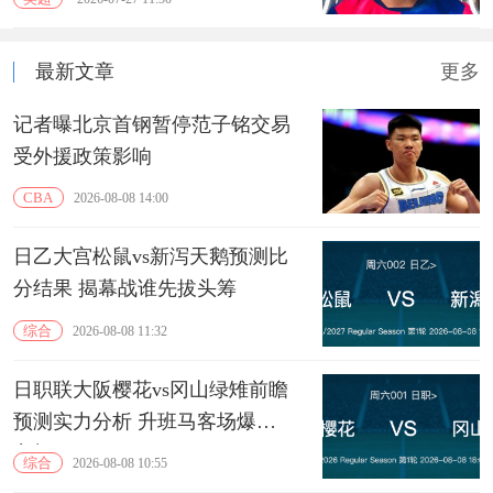
最新文章
更多
记者曝北京首钢暂停范子铭交易
受外援政策影响
CBA
2026-08-08 14:00
日乙大宫松鼠vs新泻天鹅预测比
分结果 揭幕战谁先拔头筹
综合
2026-08-08 11:32
日职联大阪樱花vs冈山绿雉前瞻
预测实力分析 升班马客场爆冷
良机
综合
2026-08-08 10:55