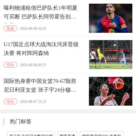
曝利物浦租借巴萨队长1年明夏
可买断 巴萨队长阿劳霍告别诺
坎普
英超
2026-08-08 10:16
U17国足点球大战淘汰河床晋级
决赛 将对阵阿森纳
综合
2026-08-08 09:35
国际热身赛中国女篮70-67险胜
尼日利亚女篮 张子宇24分穆萨
15分10板
综合
2026-08-07 21:23
热门标签