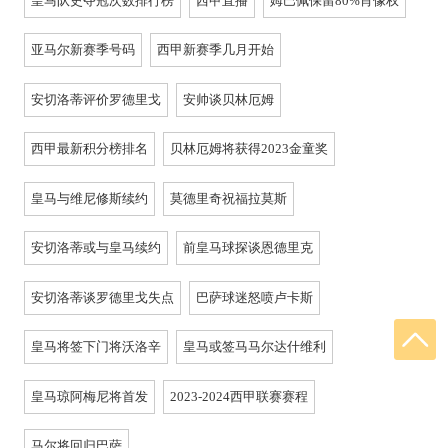
皇马队史夺冠次数排行榜
西甲直播
姆巴佩保留80%肖像权
亚马尔新赛季号码
西甲新赛季几月开始
安切洛蒂评价罗德里戈
安帅谈贝林厄姆
西甲最新积分榜排名
贝林厄姆将获得2023金童奖
皇马与维尼修斯续约
莫德里奇祝福拉莫斯
安切洛蒂或与皇马续约
前皇马球探谈恩德里克
安切洛蒂谈罗德里戈失点
巴萨球迷怒喷卢卡斯
皇马将签下门将沃洛辛
皇马或签马马尔达什维利
皇马琼阿梅尼将首发
2023-2024西甲联赛赛程
马尔将回归巴萨