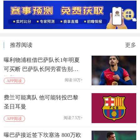
推荐阅读
更多
曝利物浦租借巴萨队长1年明夏
可买断 巴萨队长阿劳霍告别诺
坎普
阅读:10万+
APP阅读
费兰可能离队 他可能转投巴黎
圣日耳曼
阅读:7.5万+
APP阅读
曝巴萨接近签下坎塞洛 800万欧