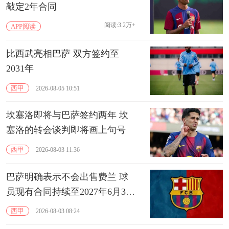
敲定2年合同
阅读:3.2万+
APP阅读
比西武亮相巴萨 双方签约至
2031年
西甲
2026-08-05 10:51
坎塞洛即将与巴萨签约两年 坎
塞洛的转会谈判即将画上句号
西甲
2026-08-03 11:36
巴萨明确表示不会出售费兰 球
员现有合同持续至2027年6月30
日
西甲
2026-08-03 08:24