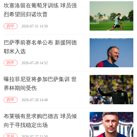
坎塞洛留在葡萄牙训练 球员强
烈希望回归诺坎普
西甲
2026-07-31 14:59
巴萨季前赛名单公布 新援阿德
耶米入选
西甲
2026-07-28 14:52
曝拉菲尼亚将参加巴萨集训 世
界杯期间受伤
西甲
2026-07-28 14:48
布莱顿有意求购巴德吉 球员倾
向于寻找稳定出场
英超
2026-07-27 11:50