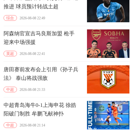
推进 球员预计转战土超
综合
2026-08-08 22:49
阿森纳官宣吉马良斯加盟 枪手
迎来中场强援
英超
2026-08-08 22:41
唐田赛前发布会上引用《孙子兵
法》 泰山将战强敌
中超
2026-08-08 21:33
中超青岛海牛0-1上海申花 徐皓
阳破门制胜 牟鹏飞献神扑
中超
2026-08-08 21:14