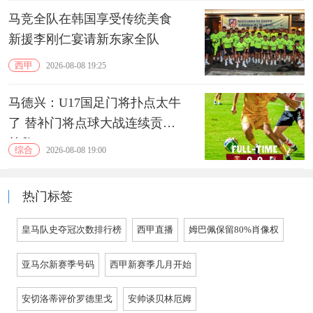
马竞全队在韩国享受传统美食
新援李刚仁宴请新东家全队
西甲
2026-08-08 19:25
马德兴：U17国足门将扑点太牛
了 替补门将点球大战连续贡献
扑救
综合
2026-08-08 19:00
热门标签
皇马队史夺冠次数排行榜
西甲直播
姆巴佩保留80%肖像权
亚马尔新赛季号码
西甲新赛季几月开始
安切洛蒂评价罗德里戈
安帅谈贝林厄姆