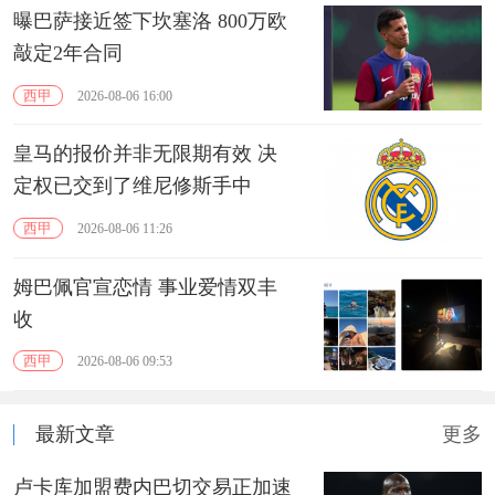
曝巴萨接近签下坎塞洛 800万欧
敲定2年合同
西甲
2026-08-06 16:00
皇马的报价并非无限期有效 决
定权已交到了维尼修斯手中
西甲
2026-08-06 11:26
姆巴佩官宣恋情 事业爱情双丰
收
西甲
2026-08-06 09:53
最新文章
更多
卢卡库加盟费内巴切交易正加速