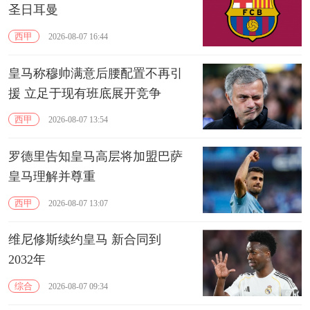
圣日耳曼
西甲
2026-08-07 16:44
皇马称穆帅满意后腰配置不再引
援 立足于现有班底展开竞争
西甲
2026-08-07 13:54
罗德里告知皇马高层将加盟巴萨
皇马理解并尊重
西甲
2026-08-07 13:07
维尼修斯续约皇马 新合同到
2032年
综合
2026-08-07 09:34