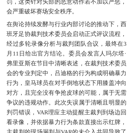
罚，这类针对头部的恶意动作若不加以严惩，
会严重破坏赛场安全秩序。
在舆论持续发酵与行业内部讨论的推动下，西
班牙足协裁判技术委员会启动正式评议流程，
经过多轮录像分析与裁判团队合议，最终在3
月11日给出官方结论。委员会发言人玛尔塔·
弗里亚斯在节目中清晰表述，在裁判技术委员
会的专业判定中，吕迪格的行为构成明确暴力
行为，皇马球员在对手倒地状态下用膝盖冲向
对方，且完全没有争抢皮球的可能，属于无需
争议的违规动作。此次失误属于清晰且明显的
判罚错误，VAR理应主动提醒主裁判到场边回
看录像，并依据暴力行为条款直接出示红牌，
主裁判的现场漏判与VAR的未介入共同导致了