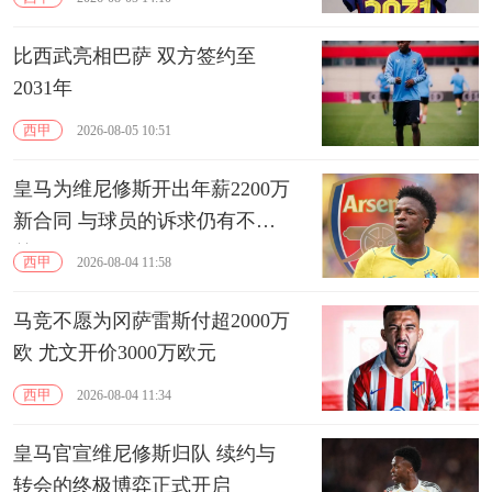
比西武亮相巴萨 双方签约至
2031年
西甲
2026-08-05 10:51
皇马为维尼修斯开出年薪2200万
新合同 与球员的诉求仍有不小
差距
西甲
2026-08-04 11:58
马竞不愿为冈萨雷斯付超2000万
欧 尤文开价3000万欧元
西甲
2026-08-04 11:34
皇马官宣维尼修斯归队 续约与
转会的终极博弈正式开启