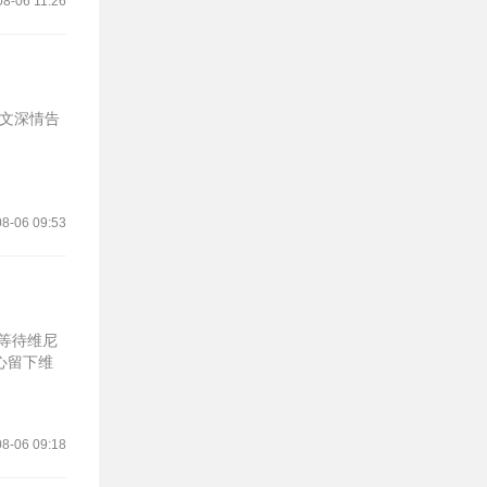
08-06 11:26
配文深情告
8-06 09:53
等待维尼
心留下维
8-06 09:18