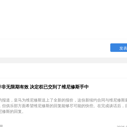
并非无限期有效 决定权已交到了维尼修斯手中
的报道，皇马为维尼修斯送上了全新的报价，这份新续约合同与维尼修斯
，但俱乐部方面希望维尼修斯的回复能够尽可能的快些。在完成谈话后，
尼修斯的回复。
甲