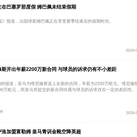
友在巴塞罗那度假 姆巴佩未结束假期
报》报道，法国球星姆巴佩正在享受赛季结束后的假期时光。
2026-0
斯开出年薪2200万新合同 与球员的诉求仍有不小差距
PN的报道，皇马为维尼修斯送上全新的合同，年薪为2200万欧元。维尼修
000万欧元，而皇马所提交的新合同待遇与球员的诉求存在一定的差距性。
甲
2026-
萨洛加盟富勒姆 皇马青训金靴空降英超