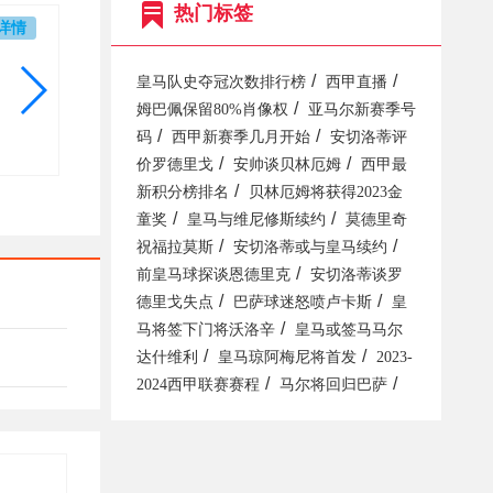
热门标签
详情
/
/
皇马队史夺冠次数排行榜
西甲直播
/
姆巴佩保留80%肖像权
亚马尔新赛季号
/
/
码
西甲新赛季几月开始
安切洛蒂评
/
/
价罗德里戈
安帅谈贝林厄姆
西甲最
/
新积分榜排名
贝林厄姆将获得2023金
/
/
童奖
皇马与维尼修斯续约
莫德里奇
/
/
祝福拉莫斯
安切洛蒂或与皇马续约
/
前皇马球探谈恩德里克
安切洛蒂谈罗
/
/
德里戈失点
巴萨球迷怒喷卢卡斯
皇
/
马将签下门将沃洛辛
皇马或签马马尔
/
/
达什维利
皇马琼阿梅尼将首发
2023-
/
/
2024西甲联赛赛程
马尔将回归巴萨