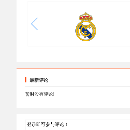
最新评论
暂时没有评论!
登录即可参与评论！