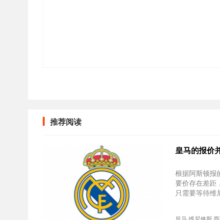
推荐阅读
皇马的报价
根据阿斯顿报
要价存在差距
只需要等待维
皇马
维尼修斯
西