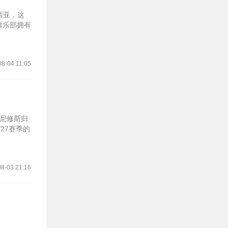
西亚，这
俱乐部拥有
08-04 11:05
维尼修斯归
27赛季的
8-03 21:16