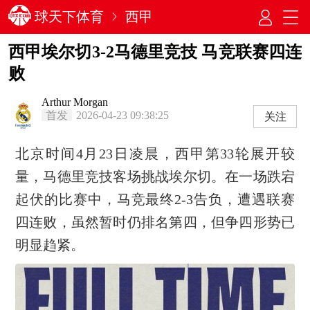
球天下体育
西甲
西甲埃尔切3-2马德里竞技 马竞联赛四连
败
Arthur Morgan
首发
2026-04-23 09:38:25
关注
北京时间4月23日凌晨，西甲第33轮展开较
量，马德里竞技客场挑战埃尔切。在一场跌宕
起伏的比赛中，马竞最终2-3告负，遭遇联赛
四连败，虽然暂时仍排名第四，但争四形势已
明显趋紧。