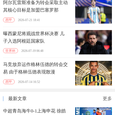
阿尔瓦雷斯准备为转会采取主动
其核心目标是加盟‌巴塞罗那
西甲
2026-07-21 18:41
曝西蒙尼将观战世界杯决赛 儿
子入选阿根廷国家队
世界杯
2026-07-19 06:48
马竞放弃运作格林伍德的转会交
易 由于格林伍德表现散漫
西甲
2026-07-14 16:52
最新文章
更多
中超青岛海牛0-1上海申花 徐皓