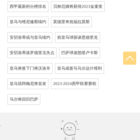
西甲最新积分榜排名
贝林厄姆将获得2023金童奖
皇马与维尼修斯续约
莫德里奇祝福拉莫斯
安切洛蒂或与皇马续约
前皇马球探谈恩德里克
安切洛蒂谈罗德里戈失点
巴萨球迷怒喷卢卡斯
皇马将签下门将沃洛辛
皇马或签马马尔达什维利
皇马琼阿梅尼将首发
2023-2024西甲联赛赛程
马尔将回归巴萨