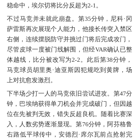
稳命中，埃尔切将比分反超为2-1。
不过马竞并未就此崩盘。第35分钟，尼科·冈
萨雷斯再次展现个人能力，他接长传突入禁区
右侧，连续摆脱防守并挑过门将后完成攻门，
尽管皮球一度被门线解围，但经VAR确认已整
体越线，比分被改写为2-2。此后第38分钟，
马竞球员胡里奥·迪亚斯因犯规吃到黄牌，场
上对抗愈发激烈。
下半场少打一人的马竞依旧尝试进攻。第47分
钟，巴埃纳获得单刀机会并完成破门，但因越
位在先被判无效，错失反超良机。随着比赛深
入，人数劣势逐渐显现。第76分钟，阿芬格鲁
右路低平球传中，安德烈·席尔瓦前点抢射完