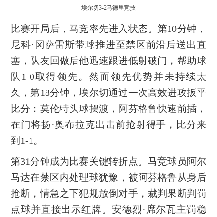
埃尔切3-2马德里竞技
比赛开局后，马竞率先进入状态。第10分钟，
尼科·冈萨雷斯带球推进至禁区前沿后送出直
塞，队友回做后他迅速跟进低射破门，帮助球
队1-0取得领先。然而领先优势并未持续太
久，第18分钟，埃尔切通过一次高效进攻扳平
比分：莫伦特头球摆渡，阿芬格鲁快速前插，
在门将扬·奥布拉克出击前抢射得手，比分来
到1-1。
第31分钟成为比赛关键转折点。马竞球员阿尔
马达在禁区内处理球犹豫，被阿芬格鲁从身后
抢断，情急之下犯规放倒对手，裁判果断判罚
点球并直接出示红牌。安德烈·席尔瓦主罚稳