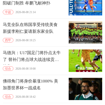
阳破门制胜 牟鹏飞献神扑
中超
2026-08-08 21:14
马竞全队在韩国享受传统美食
新援李刚仁宴请新东家全队
西甲
2026-08-08 19:25
马德兴：U17国足门将扑点太牛
了 替补门将点球大战连续贡献
扑救
综合
2026-08-08 19:00
佛得角门将身价暴涨1000% 美
加墨世界杯一战成名
综合
2026-08-08 18:42