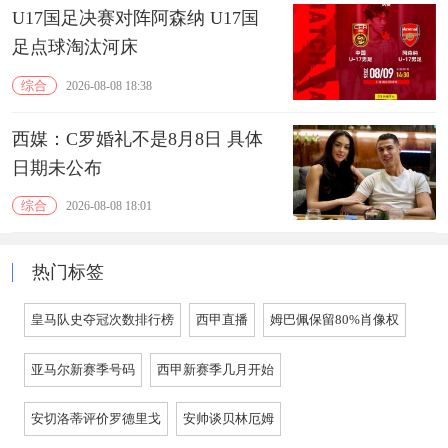
U17国足决赛对阵阿森纳 U17国
足点球淘汰河床
综合
2026-08-08 18:38
西媒：C罗婚礼不是8月8日 具体
日期未公布
综合
2026-08-08 18:01
热门标签
皇马队史夺冠次数排行榜
西甲直播
姆巴佩保留80%肖像权
亚马尔新赛季号码
西甲新赛季几月开始
安切洛蒂评价罗德里戈
安帅谈贝林厄姆