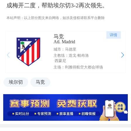
成梅开二度，帮助埃尔切3-2再次领先。
本站声明：以上部分图文来自网络，如涉及侵权请联系平台删除
详情
马竞
Atl. Madrid
城市：马德里
主教练：迭戈·帕布洛
·西蒙尼
主场：利雅得航空大都会球场
埃尔切
马竞