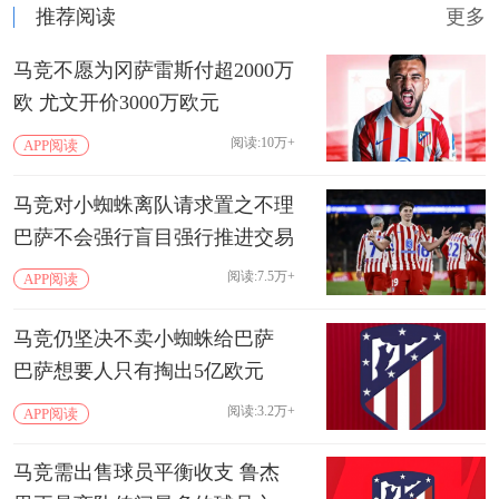
推荐阅读
更多
马竞不愿为冈萨雷斯付超2000万
欧 尤文开价3000万欧元
阅读:10万+
APP阅读
马竞对小蜘蛛离队请求置之不理
巴萨不会强行盲目强行推进交易
阅读:7.5万+
APP阅读
马竞仍坚决不卖小蜘蛛给巴萨
巴萨想要人只有掏出‌5亿欧元
阅读:3.2万+
APP阅读
马竞需出售球员平衡收支 鲁杰