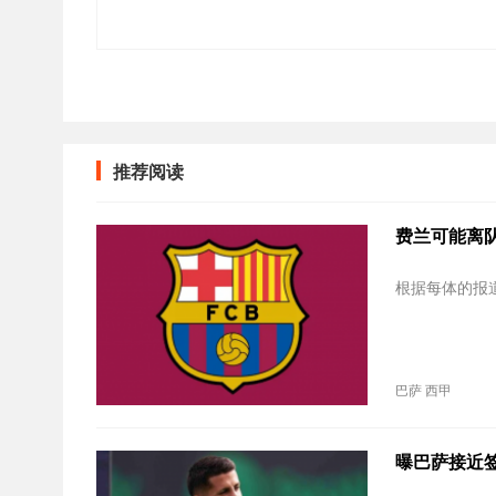
推荐阅读
费兰可能离
根据每体的报
巴萨
西甲
曝巴萨接近签