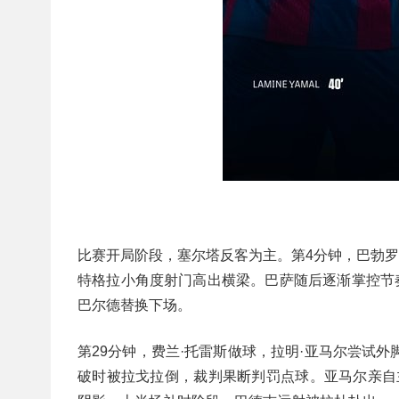
比赛开局阶段，塞尔塔反客为主。第4分钟，巴勃罗
特格拉小角度射门高出横梁。巴萨随后逐渐掌控节奏
巴尔德替换下场。
第29分钟，费兰·托雷斯做球，拉明·亚马尔尝试
破时被拉戈拉倒，裁判果断判罚点球。亚马尔亲自