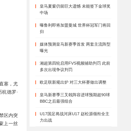
皇马夏窗仍留巨大遗憾 未能签下金球奖
中场
曝鲁利即将加盟曼城 世界杯冠军门将回
归
媒体预测皇马新赛季首发 两套主流阵型
曝光
湘超第四轮启用FVS视频辅助判罚 此前
多次出现争议判罚
欧足联新规出炉 对三大杯赛做出调整
直塞，尤
杭德罗·
皇马新赛季三叉戟阵容进球预期超90球
BBC之后最强组合
U17国足将战河床U17 赵松源领衔全主
禁区内突
力出战
蒙上一丝