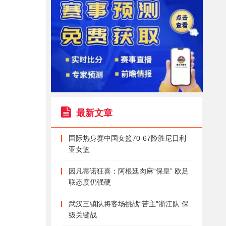
最新文章
国际热身赛中国女篮70-67险胜尼日利
亚女篮
因凡蒂诺狂喜：阿根廷肉麻“保皇” 欧足
联态度仍强硬
武汉三镇队将客场挑战“苦主”浙江队 保
级关键战