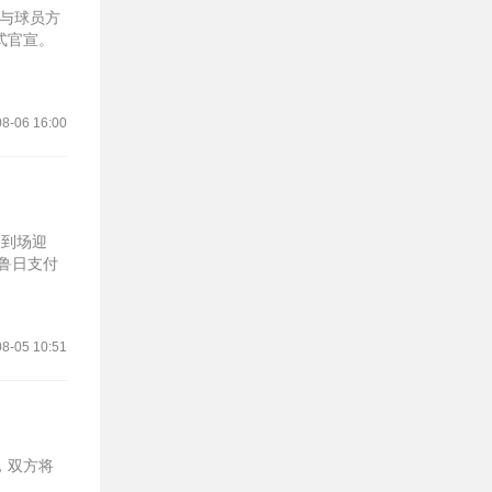
萨与球员方
官宣‌。
8-06 16:00
自到场迎
鲁日支付‌
8-05 10:51
，双方将