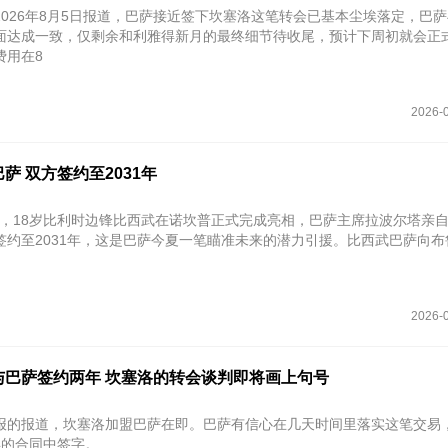
2026年8月5日报道，巴萨接近签下坎塞洛这笔转会已基本尘埃落定，巴
面达成一致，仅剩余和利雅得新月的最终细节待收尾，预计‌下周初就会正式
用在‌8
2026-0
萨 双方签约至2031年
4日，18岁比利时边锋比西武在诺坎普正式完成亮相，巴萨主席拉波尔塔亲
约至‌2031年‌，这是巴萨今夏一笔瞄准未来的潜力引援。比西武巴萨向布
2026-0
与巴萨签约两年 坎塞洛的转会谈判即将画上句号
报的报道，坎塞洛加盟巴萨在即。巴萨有信心在几天时间里落实这笔交易
年的合同中签字。