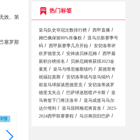
热门标签
无效。第
/
/
皇马队史夺冠次数排行榜
西甲直播
/
姆巴佩保留80%肖像权
亚马尔新赛季号
巴塞罗那
/
/
码
西甲新赛季几月开始
安切洛蒂评
/
/
价罗德里戈
安帅谈贝林厄姆
西甲最
/
新积分榜排名
贝林厄姆将获得2023金
/
/
童奖
皇马与维尼修斯续约
莫德里奇
/
/
祝福拉莫斯
安切洛蒂或与皇马续约
/
前皇马球探谈恩德里克
安切洛蒂谈罗
/
/
德里戈失点
巴萨球迷怒喷卢卡斯
皇
/
马将签下门将沃洛辛
皇马或签马马尔
/
/
达什维利
皇马琼阿梅尼将首发
2023-
/
/
2024西甲联赛赛程
马尔将回归巴萨
详情