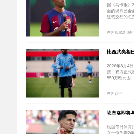
据《马卡报》
面的谈判已全
这笔交易的总费
巴萨
坎塞洛
西甲
比西武亮相巴
2026年8月
接，双方正式签
850万欧元‌固
巴萨
西甲
坎塞洛即将
根据每日体育
在一份为期2