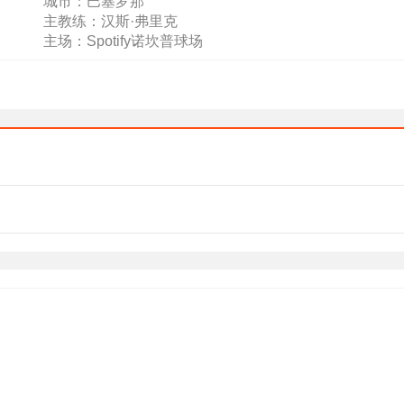
城市：巴塞罗那
主教练：汉斯·弗里克
主场：Spotify诺坎普球场