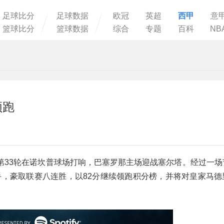
足球比分
足球数据
欧冠
英超
西甲
意
篮球比分
篮球数据
综合
专题
百科
NB
领跑
季西甲第33轮在诺坎普球场打响，巴塞罗那主场迎战塞尔塔。经过一
手，豪取联赛八连胜，以82分继续领跑积分榜，并将对皇家马德