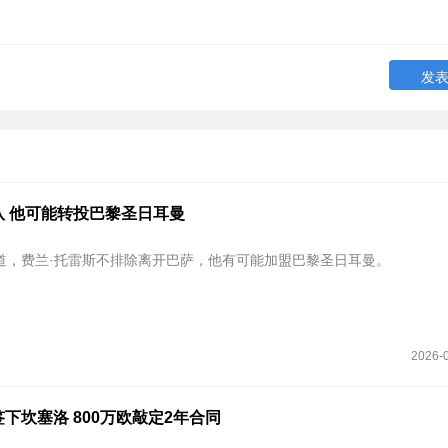
队 他可能转投巴黎圣日耳曼
道，费兰·托雷斯不排除离开巴萨，他有可能加盟巴黎圣日耳曼。
2026-0
下坎塞洛 800万欧敲定2年合同