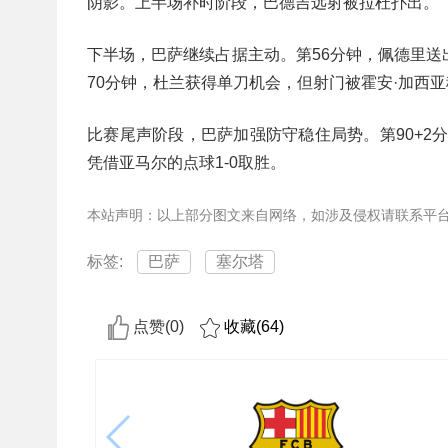
阴影。上半场补时阶段，巴德吉远射被拉杜扑出。
下半场，巴萨继续占据主动。第56分钟，佩德里送
70分钟，杜兰获得单刀机会，但射门被霍安·加西
比赛尾声阶段，巴萨加强防守稳住局势。第90+2
凭借亚马尔的点球1-0取胜。
本站声明：以上部分图文来自网络，如涉及侵权请联系平
标签:
巴萨
塞尔塔
点赞(
0
)
收藏(
64
)