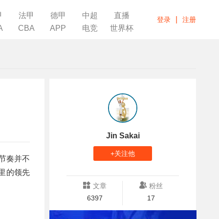
甲
法甲
德甲
中超
直播
|
登录
注册
A
CBA
APP
电竞
世界杯
Jin Sakai
+关注他
场节奏并不
里的领先
文章
粉丝
6397
17