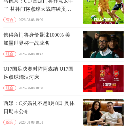
马德兴：U17国足门将扑点太牛
了 替补门将点球大战连续贡献
扑救
综合
2026-08-08 19:00
佛得角门将身价暴涨1000% 美
加墨世界杯一战成名
综合
2026-08-08 18:42
U17国足决赛对阵阿森纳 U17国
足点球淘汰河床
综合
2026-08-08 18:38
西媒：C罗婚礼不是8月8日 具体
日期未公布
综合
2026-08-08 18:01