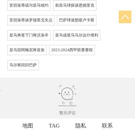
安切洛蒂或与皇马续约
前皇马球探谈恩德里克
安切洛蒂谈罗德里戈失点
巴萨球迷怒喷卢卡斯
皇马将签下门将沃洛辛
皇马或签马马尔达什维利
皇马琼阿梅尼将首发
2023-2024西甲联赛赛程
马尔将回归巴萨
地图
TAG
隐私
联系