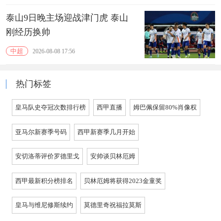
泰山9日晚主场迎战津门虎 泰山
刚经历换帅
中超
2026-08-08 17:56
热门标签
皇马队史夺冠次数排行榜
西甲直播
姆巴佩保留80%肖像权
亚马尔新赛季号码
西甲新赛季几月开始
安切洛蒂评价罗德里戈
安帅谈贝林厄姆
西甲最新积分榜排名
贝林厄姆将获得2023金童奖
皇马与维尼修斯续约
莫德里奇祝福拉莫斯