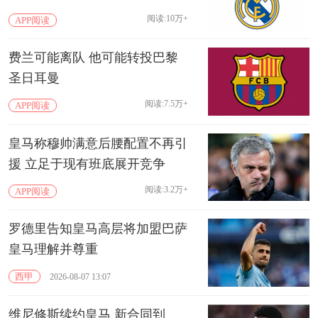
阅读:10万+
APP阅读
费兰可能离队 他可能转投巴黎
圣日耳曼
阅读:7.5万+
APP阅读
皇马称穆帅满意后腰配置不再引
援 立足于现有班底展开竞争
阅读:3.2万+
APP阅读
罗德里告知皇马高层将加盟巴萨
皇马理解并尊重
西甲
2026-08-07 13:07
维尼修斯续约皇马 新合同到