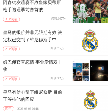
阿森纳友谊赛不敌皇家贝蒂斯
枪手遭遇季前赛首败
阅读:10万+
APP阅读
皇马的报价并非无限期有效 决
定权已交到了维尼修斯手中
阅读:7.5万+
APP阅读
姆巴佩官宣恋情 事业爱情双丰
收
阅读:3.2万+
APP阅读
皇马有信心留下维尼修斯 目前
正等待他的回应
西甲
2026-08-06 09:18