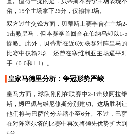
置。值得一提的是，贝蒂斯本赛季主场表现不
俗，15个主场拿下26分，仅输掉3场。
双方过往交锋方面，贝蒂斯上赛季曾在主场2-
1击败皇马，但本赛季首回合在伯纳乌却以1-5
惨败。此外，贝蒂斯在近6次联赛对阵皇马的
比赛中仅输2场，还曾在塞维利亚主场逼平对
手（0-0和1-1）。
皇家马德里分析：争冠形势严峻
皇马方面，球队刚刚在联赛中2-1击败阿拉维
斯，姆巴佩与维尼修斯分别建功。这场胜利让
他们将与巴萨的分差缩小至6分。不过，巴萨
在对阵塞尔塔的比赛中再次将领先优势扩大到
9分。