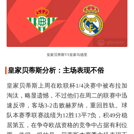
皇家贝蒂斯VS皇家马德里
皇家贝蒂斯分析：主场表现不俗
皇家贝蒂斯上周在欧联杯1/4决赛中被布拉加
淘汰，略显遗憾，不过他们在周二的联赛中迅
速反弹，客场3-2击败赫罗纳，重回胜轨。球
队本赛季联赛战绩为12胜13平7负，积49分稳
居第五，在争夺欧战资格的竞争中占据有利位