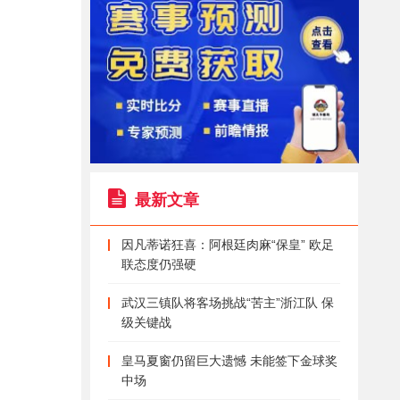
最新文章
因凡蒂诺狂喜：阿根廷肉麻“保皇” 欧足
联态度仍强硬
武汉三镇队将客场挑战“苦主”浙江队 保
级关键战
皇马夏窗仍留巨大遗憾 未能签下金球奖
中场