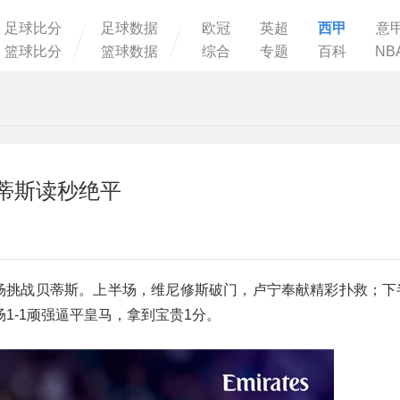
足球比分
足球数据
欧冠
英超
西甲
意
篮球比分
篮球数据
综合
专题
百科
NB
贝蒂斯读秒绝平
马客场挑战贝蒂斯。上半场，维尼修斯破门，卢宁奉献精彩扑救；
1-1顽强逼平皇马，拿到宝贵1分。