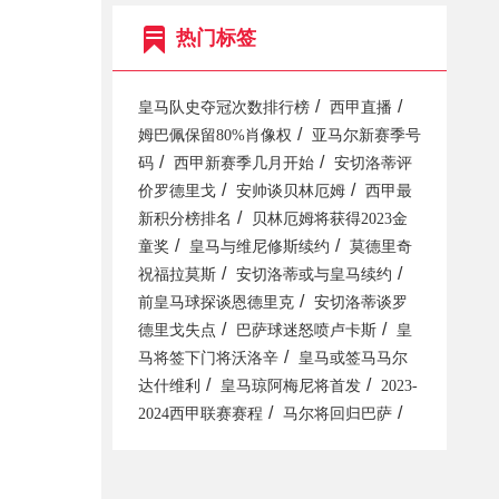
热门标签
/
/
皇马队史夺冠次数排行榜
西甲直播
/
姆巴佩保留80%肖像权
亚马尔新赛季号
/
/
码
西甲新赛季几月开始
安切洛蒂评
/
/
价罗德里戈
安帅谈贝林厄姆
西甲最
/
新积分榜排名
贝林厄姆将获得2023金
/
/
童奖
皇马与维尼修斯续约
莫德里奇
/
/
祝福拉莫斯
安切洛蒂或与皇马续约
/
前皇马球探谈恩德里克
安切洛蒂谈罗
/
/
德里戈失点
巴萨球迷怒喷卢卡斯
皇
/
马将签下门将沃洛辛
皇马或签马马尔
/
/
达什维利
皇马琼阿梅尼将首发
2023-
/
/
2024西甲联赛赛程
马尔将回归巴萨