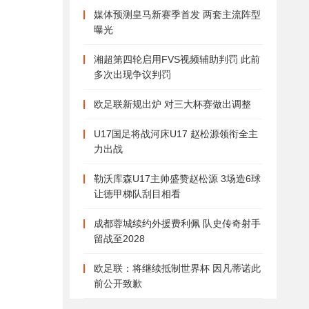
媒体预测皇马新赛季首发 两套主流阵型
曝光
湘超第四轮启用FVS视频辅助判罚 此前
多次出现争议判罚
欧足联新规出炉 对三大杯赛做出调整
U17国足将战河床U17 赵松源领衔全主
力出战
勒沃库森U17主帅盛赞赵松源 3场造6球
让德甲梯队刮目相看
成都蓉城续约外援费利佩 队史传奇射手
留战至2028
欧足联：将继续抵制世界杯 因凡蒂诺此
前公开致歉