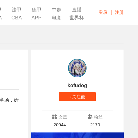
甲
法甲
德甲
中超
直播
|
登录
注册
A
CBA
APP
电竞
世界杯
kofudog
+关注他
下半场，姆
文章
粉丝
20044
2170