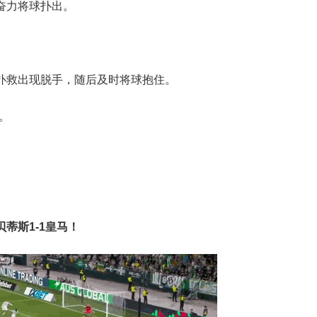
奋力将球扑出。
。
扑救出现脱手，随后及时将球抱住。
。
蒂斯1-1皇马！