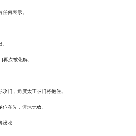
有任何表示。
出。
打门再次被化解。
球攻门，角度太正被门将抱住。
越位在先，进球无效。
将没收。