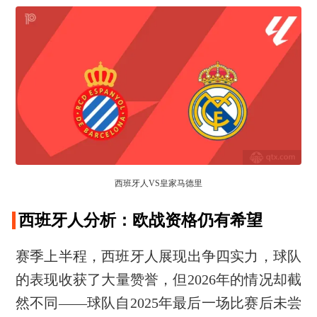
西班牙人VS皇家马德里
西班牙人分析：欧战资格仍有希望
赛季上半程，西班牙人展现出争四实力，球队
的表现收获了大量赞誉，但2026年的情况却截
然不同——球队自2025年最后一场比赛后未尝