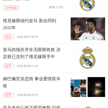
阅读:3.2万+
APP阅读
维尼修斯续约皇马 新合同到
2032年
综合
2026-08-07 09:34
皇马的报价并非无限期有效 决
定权已交到了维尼修斯手中
西甲
2026-08-06 11:26
姆巴佩官宣恋情 事业爱情双丰
收
西甲
2026-08-06 09:53
皇马有信心留下维尼修斯 目前