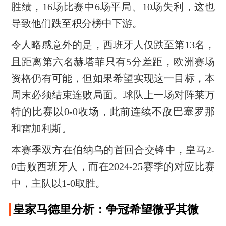
胜绩，16场比赛中6场平局、10场失利，这也
导致他们跌至积分榜中下游。
令人略感意外的是，西班牙人仅跌至第13名，
且距离第六名赫塔菲只有5分差距，欧洲赛场
资格仍有可能，但如果希望实现这一目标，本
周末必须结束连败局面。球队上一场对阵莱万
特的比赛以0-0收场，此前连续不敌巴塞罗那
和雷加利斯。
本赛季双方在伯纳乌的首回合交锋中，皇马2-
0击败西班牙人，而在2024-25赛季的对应比赛
中，主队以1-0取胜。
皇家马德里分析：争冠希望微乎其微