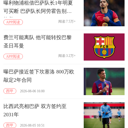
曝利物浦租借巴萨队长1年明夏
可买断 巴萨队长阿劳霍告别诺
坎普
阅读:7.5万+
APP阅读
费兰可能离队 他可能转投巴黎
圣日耳曼
阅读:3.2万+
APP阅读
曝巴萨接近签下坎塞洛 800万欧
敲定2年合同
西甲
2026-08-06 16:00
比西武亮相巴萨 双方签约至
2031年
西甲
2026-08-05 10:51