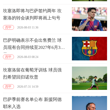
坎塞洛即将与巴萨签约两年 坎
塞洛的转会谈判即将画上句号
西甲
2026-08-03 11:36
巴萨明确表示不会出售费兰 球
员现有合同持续至2027年6月30
日
西甲
2026-08-03 08:24
坎塞洛留在葡萄牙训练 球员强
烈希望回归诺坎普
西甲
2026-07-31 14:59
巴萨季前赛名单公布 新援阿德
耶米入选