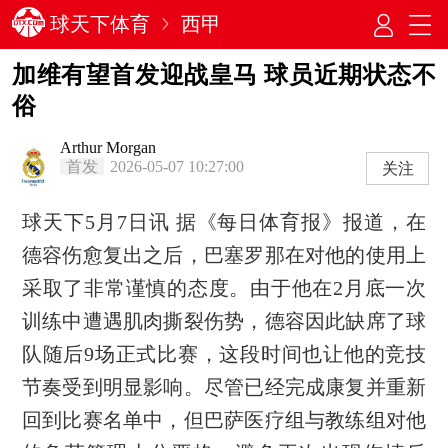
球天下体育
西甲
加维有望首发迎战皇马 球员近期状态不
俗
Arthur Morgan
首发
2026-05-07 10:27:00
关注
球天下5月7日讯 据《每日体育报》报道，在
德容伤愈复出之后，巴塞罗那在对他的使用上
采取了非常谨慎的态度。由于他在2月底一次
训练中遭遇肌肉撕裂伤势，德容因此缺席了球
队随后9场正式比赛，这段时间也让他的竞技
节奏受到明显影响。尽管已经完成康复并重新
回到比赛名单中，但巴萨医疗组与教练组对他