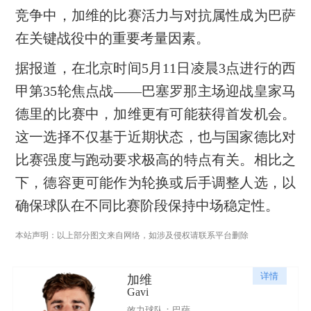
竞争中，加维的比赛活力与对抗属性成为巴萨
在关键战役中的重要考量因素。
据报道，在北京时间5月11日凌晨3点进行的西
甲第35轮焦点战——巴塞罗那主场迎战皇家马
德里的比赛中，加维更有可能获得首发机会。
这一选择不仅基于近期状态，也与国家德比对
比赛强度与跑动要求极高的特点有关。相比之
下，德容更可能作为轮换或后手调整人选，以
确保球队在不同比赛阶段保持中场稳定性。
本站声明：以上部分图文来自网络，如涉及侵权请联系平台删除
详情
加维
Gavi
效力球队：巴萨