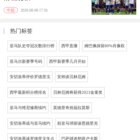
中超
2026-08-08 17:56
热门标签
皇马队史夺冠次数排行榜
西甲直播
姆巴佩保留80%肖像权
亚马尔新赛季号码
西甲新赛季几月开始
安切洛蒂评价罗德里戈
安帅谈贝林厄姆
西甲最新积分榜排名
贝林厄姆将获得2023金童奖
皇马与维尼修斯续约
莫德里奇祝福拉莫斯
安切洛蒂或与皇马续约
前皇马球探谈恩德里克
安切洛蒂谈罗德里戈失点
巴萨球迷怒喷卢卡斯