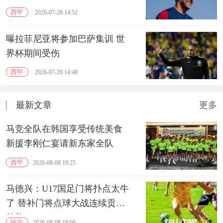
西甲
2026-07-28 14:52
曝拉菲尼亚将参加巴萨集训 世
界杯期间受伤
西甲
2026-07-28 14:48
最新文章
更多
马竞全队在韩国享受传统美食
新援李刚仁宴请新东家全队
西甲
2026-08-08 19:25
马德兴：U17国足门将扑点太牛
了 替补门将点球大战连续贡献
扑救
综合
2026-08-08 19:00