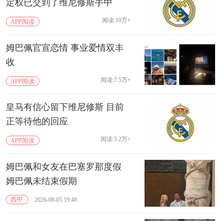
定权已交到了维尼修斯手中
阅读:10万+
APP阅读
姆巴佩官宣恋情 事业爱情双丰
收
阅读:7.5万+
APP阅读
皇马有信心留下维尼修斯 目前
正等待他的回应
阅读:3.2万+
APP阅读
姆巴佩和女友在巴塞罗那度假
姆巴佩未结束假期
西甲
2026-08-05 19:48