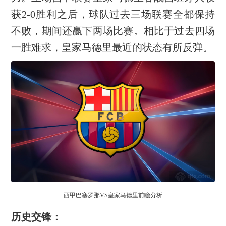
获2-0胜利之后，球队过去三场联赛全都保持
不败，期间还赢下两场比赛。相比于过去四场
一胜难求，皇家马德里最近的状态有所反弹。
西甲巴塞罗那VS皇家马德里前瞻分析
历史交锋：