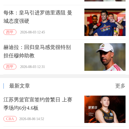
每体：皇马引进罗德里遇阻 曼
城态度强硬
西甲
2026-08-03 12:45
赫迪拉：回归皇马感觉很特别
担任穆帅助教
西甲
2026-08-03 12:31
最新文章
更多
江苏男篮官宣签约曾繁日 上赛
季场均6分4.6板
CBA
2026-08-06 14:52