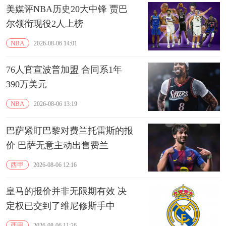
美媒评NBA历史20大中锋 贾巴
尔领衔现役2人上榜
NBA
2026-08-06 14:01
76人官宣波普加盟 合同系1年
390万美元
NBA
2026-08-06 13:19
巴萨紧盯巴黎对费兰托雷斯的报
价 巴萨无意主动出售费兰
西甲
2026-08-06 12:16
皇马的报价并非无限期有效 决
定权已交到了维尼修斯手中
西甲
2026-08-06 11:26