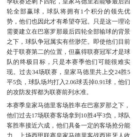
季联赛还剩下四轮，皇家马德里若能够最后四
轮全部赢球，球队将拥有1个积分的领先优
势，他们也因此才有希望夺冠。只是这一理论
需要建立在巴塞罗那最后四轮全部输球的背景
之下，球队争冠属实有些渺茫。即使他们目前
处于联赛第二的位置，但赢得联赛冠军才是球
队的终极目标，只是本赛季他们可能很难实
现。过去34场联赛，皇家马德里共上交24胜5
平5负，球队场均打入2.06球丢掉0.91球，他们
的攻防发挥都为联赛前列水准。
本赛季皇家马德里客场胜率在巴塞罗那之下，
他们过去17场联赛客场拿到10胜4平3负，球队
客胜率接近六成，他们具备一定的客场抢分能
力。上场西甲联赛皇家马德里客战西班牙人收