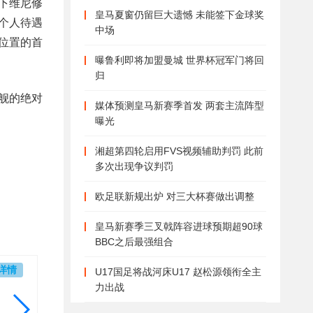
签下维尼修
皇马夏窗仍留巨大遗憾 未能签下金球奖
个人待遇
中场
位置的首
曝鲁利即将加盟曼城 世界杯冠军门将回
归
舰的绝对
媒体预测皇马新赛季首发 两套主流阵型
曝光
湘超第四轮启用FVS视频辅助判罚 此前
多次出现争议判罚
欧足联新规出炉 对三大杯赛做出调整
皇马新赛季三叉戟阵容进球预期超90球
BBC之后最强组合
详情
U17国足将战河床U17 赵松源领衔全主
力出战