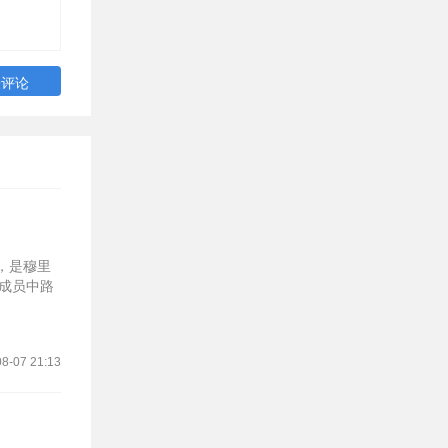
‌，是穆里
成员‌中路
8-07 21:13