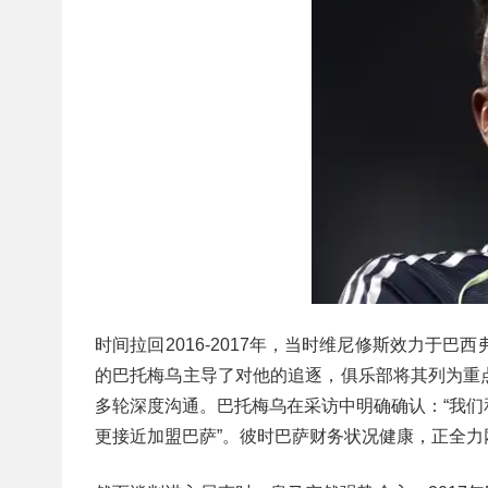
时间拉回2016-2017年，当时维尼修斯效力于
的巴托梅乌主导了对他的追逐，俱乐部将其列为重
多轮深度沟通。巴托梅乌在采访中明确确认：“我
更接近加盟巴萨”。彼时巴萨财务状况健康，正全