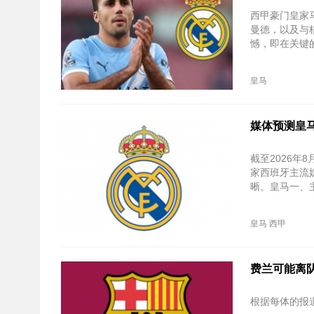
西甲豪门皇家
曼德，以及与
憾，即在关键的
皇马
媒体预测皇
截至2026年
家西班牙主流
晰。皇马一、主
皇马
西甲
费兰可能离
根据每体的报