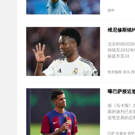
西甲
维尼修斯续约
北京时间20
持续至‌203
薪提升至‌24
维尼修斯
皇马
西
曝巴萨接近签
据《马卡报》
面的谈判已全
这笔交易的总费
巴萨
坎塞洛
西甲