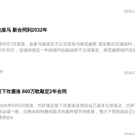
2026-0
皇马 新合同到2032年
26年8月7日凌晨，皇家马德里官方正式宣布与维尼修斯·儒尼奥尔完成续约
2年6月30日‌，这场持续近一年的续约拉锯战终于尘埃落定。维尼修斯续约后
甲
2026-0
下坎塞洛 800万欧敲定2年合同
2026年8月5日报道，巴萨接近签下坎塞洛这笔转会已基本尘埃落定，巴
面达成一致，仅剩余和利雅得新月的最终细节待收尾，预计‌下周初就会正式
用在‌8
2026-0