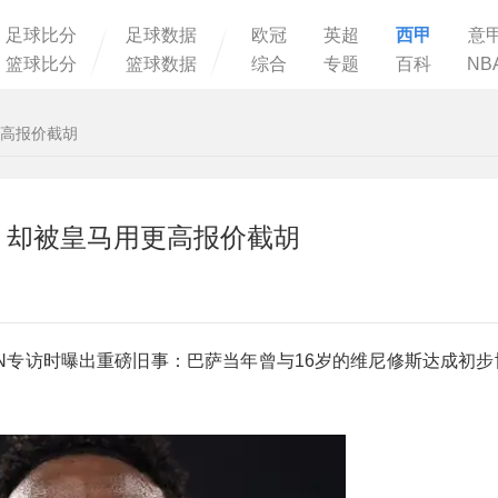
足球比分
足球数据
欧冠
英超
西甲
意
篮球比分
篮球数据
综合
专题
百科
NB
更高报价截胡
 却被皇马用更高报价截胡
PN专访时曝出重磅旧事：巴萨当年曾与16岁的维尼修斯达成初