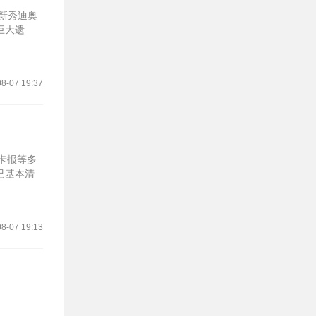
新秀迪奥
巨大遗
8-07 19:37
马卡报等多
已基本清
8-07 19:13