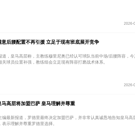
2026-0
满意后腰配置不再引援 立足于现有班底展开竞争
报道，皇马高层称，主教练穆里尼奥已经认可球队当前中场/后腰阵容，今
相关球员位置补强，教练组会立足现有阵容打磨战术体系。
2026-0
皇马高层将加盟巴萨 皇马理解并尊重
主编最新报道，罗德里最终决定加盟巴萨，并非常认真诚恳地告知皇马高
，表示理解并尊重罗德里选择。