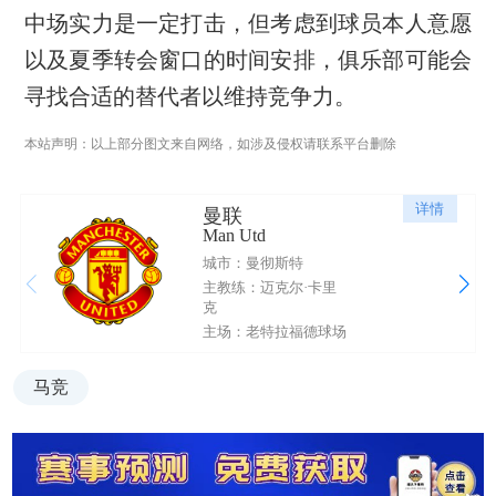
中场实力是一定打击，但考虑到球员本人意愿
以及夏季转会窗口的时间安排，俱乐部可能会
寻找合适的替代者以维持竞争力。
本站声明：以上部分图文来自网络，如涉及侵权请联系平台删除
详情
曼联
Man Utd
城市：曼彻斯特
主教练：迈克尔·卡里
克
主场：老特拉福德球场
马竞