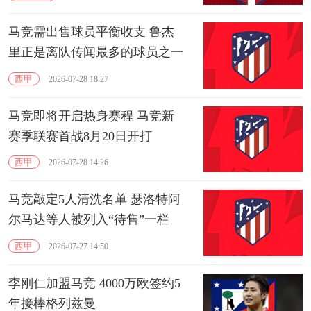
马竞需出售球员平衡收支 鲁杰
里正是离队传闻最多的球员之一
西甲
2026-07-28 18:27
马竞即将开启热身赛程 马竞新
赛季联赛首战8月20日开打
西甲
2026-07-28 14:26
马竞敲定5人清洗名单 瑟洛特阿
尔马达等人被列入“待售”一栏
西甲
2026-07-27 14:50
李刚仁加盟马竞 4000万欧签约5
年接棒格列兹曼