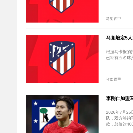
马竞
西甲
马竞敲定5人
根据马卡报的
已经有五名球
马竞
西甲
李刚仁加盟马
2026年7
队，双方签约至
款，总价达40