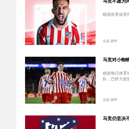
马竞不愿为冈
根据世界体育
马竞
西甲
马竞对小蜘
根据每日体育
队，巴萨方面
马竞
西甲
马竞仍坚决不