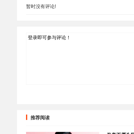
暂时没有评论!
登录即可参与评论！
推荐阅读