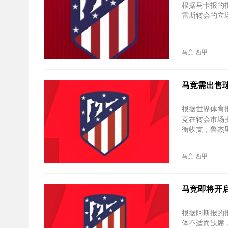
根据马卡报的
雷斯转会的立
马竞
西甲
马竞需出售
根据世界体育
竞在转会市场
衡收支，鲁杰
马竞
西甲
马竞即将开启
根据阿斯报的
体不适而缺席