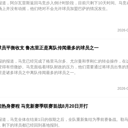
报道，阿尔瓦雷斯返回马竞步入倒计时阶段，目前只剩下10天时间。马竞
场上并没有动摇，他们绝对不会允许球员加盟巴萨的情况发生。
2026-0
球员平衡收支 鲁杰里正是离队传闻最多的球员之一
报的报道，马竞已经完成了格里马尔多、尤尔曼和李刚仁的转会操作，在
变得有些微妙。马竞面临着球队财政的压力，他们需要通过将球员出售的
里是诸多球员之中离队传闻最多的球员之一。
2026-0
热身赛程 马竞新赛季联赛首战8月20日开打
报道，马竞全体在结束1日的假期之后，全队重新集结为季前赛备战。勒
，剩下的球员都已经回到基地报到。