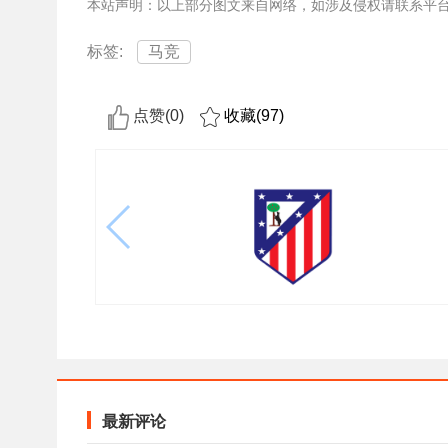
本站声明：以上部分图文来自网络，如涉及侵权请联系平
标签:
马竞
点赞(
0
)
收藏(
97
)
最新评论