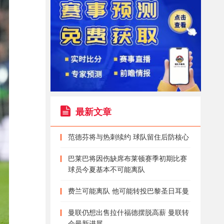
最新文章
范德芬将与热刺续约 球队留住后防核心
巴莱巴将因伤缺席布莱顿赛季初期比赛
球员今夏基本不可能离队
费兰可能离队 他可能转投巴黎圣日耳曼
曼联仍想出售拉什福德摆脱高薪 曼联转
会最新进展