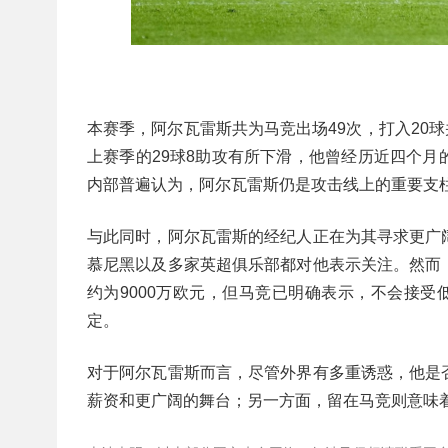
本赛季，阿尔瓦雷斯共为马竞出场49次，打入20球
上赛季的29球8助攻有所下滑，他曾经历近四个
内部普遍认为，阿尔瓦雷斯仍是攻击线上的重要支
与此同时，阿尔瓦雷斯的经纪人正在为其寻求更广
慕尼黑以及多家英超俱乐部都对他表示关注。然而
约为9000万欧元，但马竞已明确表示，不会接
定。
对于阿尔瓦雷斯而言，尽管外界有多重诱惑，他是
薪资和更广阔的舞台；另一方面，留在马竞则意味