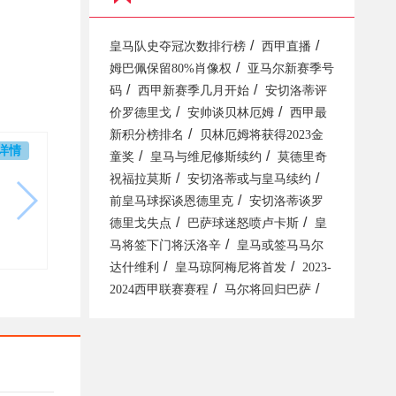
/
/
皇马队史夺冠次数排行榜
西甲直播
/
姆巴佩保留80%肖像权
亚马尔新赛季号
/
/
码
西甲新赛季几月开始
安切洛蒂评
/
/
价罗德里戈
安帅谈贝林厄姆
西甲最
/
新积分榜排名
贝林厄姆将获得2023金
详情
/
/
童奖
皇马与维尼修斯续约
莫德里奇
/
/
祝福拉莫斯
安切洛蒂或与皇马续约
/
前皇马球探谈恩德里克
安切洛蒂谈罗
/
/
德里戈失点
巴萨球迷怒喷卢卡斯
皇
/
马将签下门将沃洛辛
皇马或签马马尔
/
/
达什维利
皇马琼阿梅尼将首发
2023-
/
/
2024西甲联赛赛程
马尔将回归巴萨