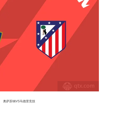
奥萨苏纳VS马德里竞技