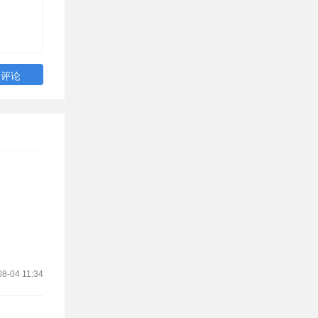
08-04 11:34