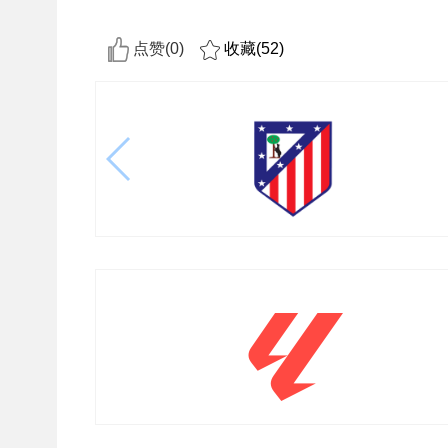
点赞(
0
)
收藏(
52
)