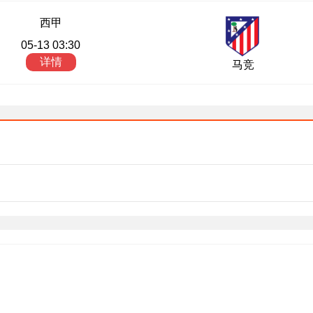
西甲
05-13 03:30
详情
马竞