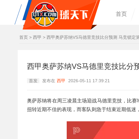
首页
首页
>
西甲
>
西甲奥萨苏纳VS马德里竞技比分预测 马竞锁定
西甲奥萨苏纳VS马德里竞技比分
首发
发布在
西甲
2026-05-11 17:39:21
奥萨苏纳将在周三凌晨主场迎战马德里竞技，比赛
扭转近期不佳的表现，而客队则急于结束近期低迷