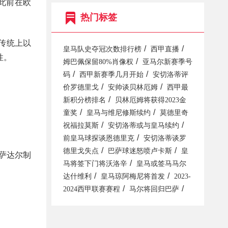
此前在欧
热门标签
传统上以
/
/
皇马队史夺冠次数排行榜
西甲直播
性。
/
姆巴佩保留80%肖像权
亚马尔新赛季号
/
/
码
西甲新赛季几月开始
安切洛蒂评
/
/
价罗德里戈
安帅谈贝林厄姆
西甲最
/
新积分榜排名
贝林厄姆将获得2023金
/
/
童奖
皇马与维尼修斯续约
莫德里奇
/
/
祝福拉莫斯
安切洛蒂或与皇马续约
/
前皇马球探谈恩德里克
安切洛蒂谈罗
/
/
德里戈失点
巴萨球迷怒喷卢卡斯
皇
萨达尔制
/
马将签下门将沃洛辛
皇马或签马马尔
/
/
达什维利
皇马琼阿梅尼将首发
2023-
/
/
2024西甲联赛赛程
马尔将回归巴萨