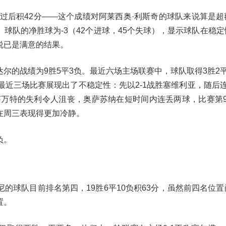
赛过后积42分——这个成绩对阿莱西奥·利斯奇的球队来说算是超
球队的净胜球为-3（42个进球，45个失球），显示球队在稳定
说已是满意的结果。
尔的战绩为9胜5平3负。最近六场主场联赛中，球队取得3胜2平
最近三场比赛展现出了不稳定性：先以2-1战胜塞维利亚，随后连
对莱万特的失利令人沮丧，奥萨苏纳在短时间内连丢两球，比赛第9
在周三表现得更加冷静。
负。
的球队目前排名第四，19胜6平10负积63分，虽然前四名位置
置。