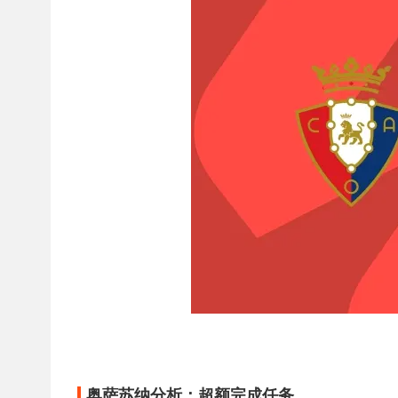
奥萨苏纳分析：超额完成任务