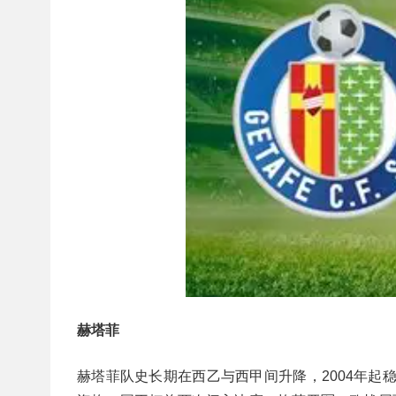
赫塔菲
赫塔菲队史长期在西乙与西甲间升降，2004年起稳