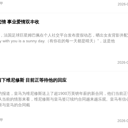
甲
2026-
恋情 事业爱情双丰收
月5日，法国足球巨星姆巴佩在个人社交平台发布度假动态，晒出女友背影并
ay with you is a sunny day.（有你在的每一天都是晴天）”，这是他
2026-0
留下维尼修斯 目前正等待他的回应
的报道，皇马为维尼修斯送上了超1900万英镑年薪的新合同，他们当前正
从当前的情形来看，维尼修斯与皇马签订续约合同越来越乐观。皇马有信
斯与皇马的合同截
甲
2026-0