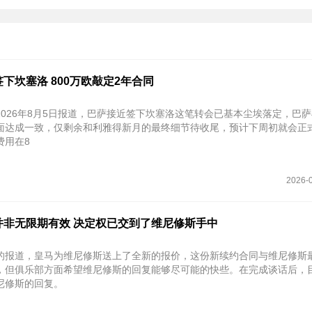
下坎塞洛 800万欧敲定2年合同
2026年8月5日报道，巴萨接近签下坎塞洛这笔转会已基本尘埃落定，巴
面达成一致，仅剩余和利雅得新月的最终细节待收尾，预计‌下周初就会正式
用在‌8
2026-0
并非无限期有效 决定权已交到了维尼修斯手中
的报道，皇马为维尼修斯送上了全新的报价，这份新续约合同与维尼修斯
，但俱乐部方面希望维尼修斯的回复能够尽可能的快些。在完成谈话后，
尼修斯的回复。