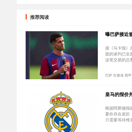
推荐阅读
曝巴萨接近签
据《马卡报》
面的谈判已全
这笔交易的总费
巴萨
坎塞洛
西甲
皇马的报价
根据阿斯顿报
要价存在差距
只需要等待维