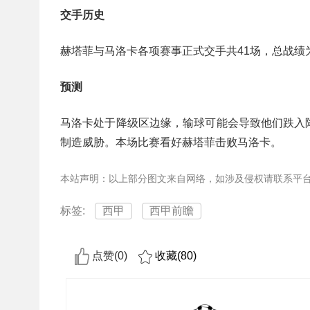
交手历史
赫塔菲与马洛卡各项赛事正式交手共41场，总战绩为
预测
马洛卡处于降级区边缘，输球可能会导致他们跌入
制造威胁。本场比赛看好赫塔菲击败马洛卡。
本站声明：以上部分图文来自网络，如涉及侵权请联系平
标签:
西甲
西甲前瞻
点赞(
0
)
收藏(
80
)