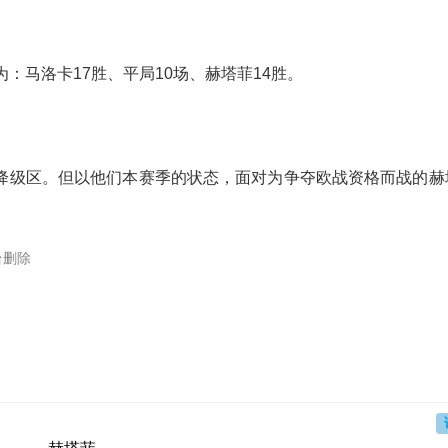
：马洛卡17胜、平局10场、赫塔菲14胜。
降级区。但以他们本赛季的状态，面对为争夺欧战资格而战的赫
台删除