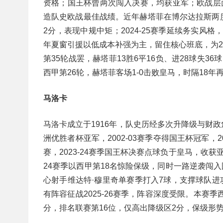
资格；国王杯曾两次闯入决赛，均获亚军；欧战层面
造队史欧战最佳战绩。近年赫塔菲在博尔达拉斯两度执
2分，表现中规中矩；2024-25赛季延续务实风
年夏窗引援以低成本补强为主，留住核心班底，为2025
第35轮战罢，赫塔菲13胜6平16负、进28球失3
西甲第26轮，赫塔菲客场1-0击败皇马，时隔18
马洛卡
马洛卡成立于1916年，队史历经多次升降级与财政危
洲优胜者杯亚军，2002-03赛季夺得国王杯冠军，
赛，2023-24赛季国王杯决赛点球负于皇马，收
24赛季以西甲第18名惊险保级，同时一路逆袭闯入
心射手维达特·穆里奇单赛季打入7球，支撑球队进
有阵容征战2025-26赛季，阵容深度受限。本赛季西
分，排名联赛第16位，仅高出降级区2分，保级形