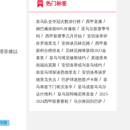
热门标签
/
/
皇马队史夺冠次数排行榜
西甲直播
/
姆巴佩保留80%肖像权
亚马尔新赛季号
/
/
码
西甲新赛季几月开始
安切洛蒂评
/
/
价罗德里戈
安帅谈贝林厄姆
西甲最
/
新积分榜排名
贝林厄姆将获得2023金
塔菲难以
/
/
童奖
皇马与维尼修斯续约
莫德里奇
/
/
祝福拉莫斯
安切洛蒂或与皇马续约
/
前皇马球探谈恩德里克
安切洛蒂谈罗
/
/
德里戈失点
巴萨球迷怒喷卢卡斯
皇
/
马将签下门将沃洛辛
皇马或签马马尔
/
/
达什维利
皇马琼阿梅尼将首发
2023-
/
/
2024西甲联赛赛程
马尔将回归巴萨
详情