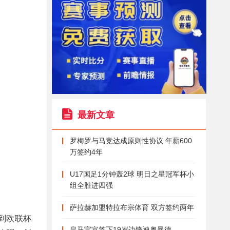
最新文章
罗梅罗与马竞达成原则性协议 年薪600
万签约4年
U17国足1分钟轰2球 明日之星冠军杯小
组全胜进四强
萨拉赫加盟特拉布宗体育 双方签约两年
拿到欧联杯
皇马官宣签下19岁边锋迪奥曼德