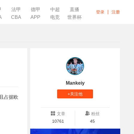
甲
法甲
德甲
中超
直播
|
登录
注册
A
CBA
APP
电竞
世界杯
Mankeiy
+关注他
并且占据欧
文章
粉丝
10761
45