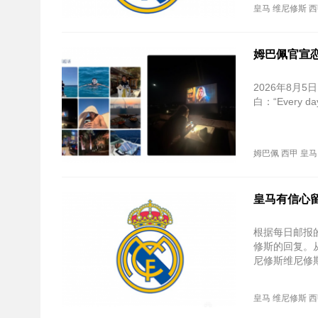
皇马
维尼修斯
西
姆巴佩官宣
2026年8
白：“Every d
姆巴佩
西甲
皇马
皇马有信心
根据每日邮报
修斯的回复。
尼修斯维尼修
皇马
维尼修斯
西