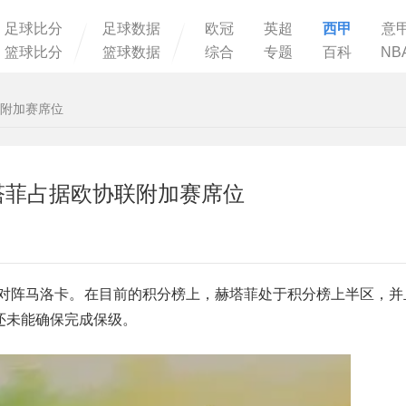
足球比分
足球数据
欧冠
英超
西甲
意
篮球比分
篮球数据
综合
专题
百科
NB
联附加赛席位
塔菲占据欧协联附加赛席位
菲主场对阵马洛卡。在目前的积分榜上，赫塔菲处于积分榜上半区，
还未能确保完成保级。