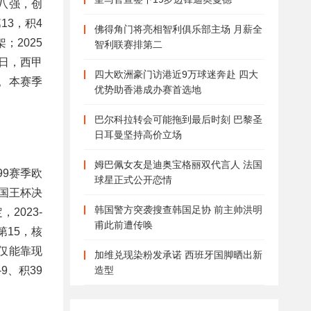
八强，创
13，积4
佛得角门将亮相智利俱乐部主场 月薪全
；2025
智利联赛排第二
2日，西甲
四大欧洲豪门访港近9万球迷奔赴 四大
位。本赛季
优势助香港成办赛首选地
巴尔科拉转会可能拖到最后时刻 巴黎圣
日耳曼坚持高价立场
姆巴佩女友是迪奥宝格丽双代言人 法国
99赛季欧
球星正式公开恋情
入国王杯决
韩国警方突袭搜查韩国足协 前主帅洪明
2023-
甫此前遭传唤
第15，核
仅能靠现
加维兑现染粉发承诺 西班牙国脚晒出新
造型
9、积39