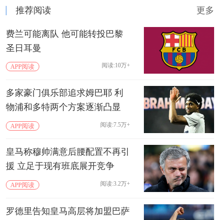
推荐阅读
更多
费兰可能离队 他可能转投巴黎
圣日耳曼
阅读:10万+
APP阅读
多家豪门俱乐部追求姆巴耶 利
物浦和多特两个方案逐渐凸显
阅读:7.5万+
APP阅读
皇马称穆帅满意后腰配置不再引
援 立足于现有班底展开竞争
阅读:3.2万+
APP阅读
罗德里告知皇马高层将加盟巴萨