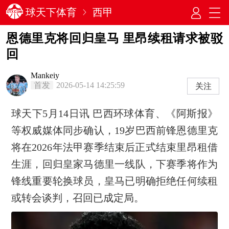
球天下体育
西甲
恩德里克将回归皇马 里昂续租请求被驳
回
Mankeiy
首发
2026-05-14 14:25:59
关注
球天下5月14日讯 巴西环球体育、《阿斯报》
等权威媒体同步确认，19岁巴西前锋恩德里克
将在2026年法甲赛季结束后正式结束里昂租借
生涯，回归皇家马德里一线队，下赛季将作为
锋线重要轮换球员，皇马已明确拒绝任何续租
或转会谈判，召回已成定局。