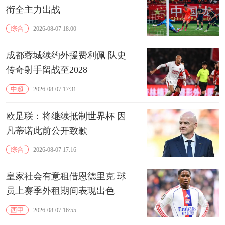
衔全主力出战
综合
2026-08-07 18:00
成都蓉城续约外援费利佩 队史
传奇射手留战至2028
中超
2026-08-07 17:31
欧足联：将继续抵制世界杯 因
凡蒂诺此前公开致歉
综合
2026-08-07 17:16
皇家社会有意租借恩德里克 球
员上赛季外租期间表现出色
西甲
2026-08-07 16:55