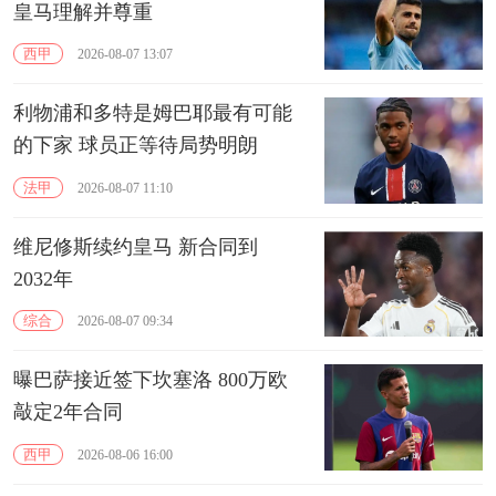
皇马理解并尊重
西甲
2026-08-07 13:07
利物浦和多特是姆巴耶最有可能
的下家 球员正等待局势明朗
法甲
2026-08-07 11:10
维尼修斯续约皇马 新合同到
2032年
综合
2026-08-07 09:34
曝巴萨接近签下坎塞洛 800万欧
敲定2年合同
西甲
2026-08-06 16:00