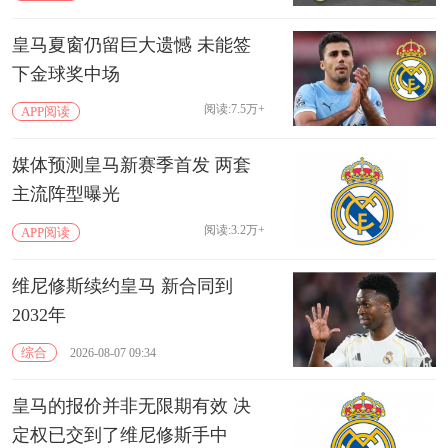
皇马夏窗仍留巨大遗憾 未能签
下金球奖中场
阅读:7.5万+
APP阅读
媒体预测皇马新赛季首发 两套
主流阵型曝光
阅读:3.2万+
APP阅读
维尼修斯续约皇马 新合同到
2032年
综合
2026-08-07 09:34
皇马的报价并非无限期有效 决
定权已交到了维尼修斯手中