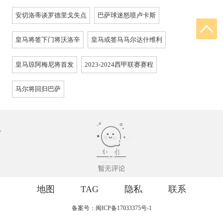
安切洛蒂谈罗德里戈失点
巴萨球迷怒喷卢卡斯
皇马将签下门将沃洛辛
皇马或签马马尔达什维利
皇马琼阿梅尼将首发
2023-2024西甲联赛赛程
马尔将回归巴萨
地图
TAG
隐私
联系
备案号：闽ICP备17033375号-1