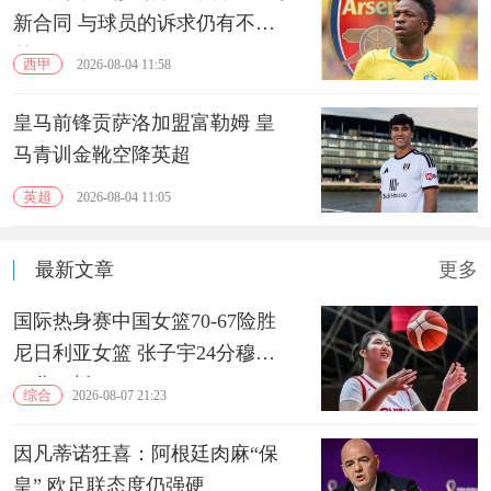
新合同 与球员的诉求仍有不小
差距
西甲
2026-08-04 11:58
皇马前锋贡萨洛加盟富勒姆 皇
马青训金靴空降英超
英超
2026-08-04 11:05
最新文章
更多
国际热身赛中国女篮70-67险胜
尼日利亚女篮 张子宇24分穆萨
15分10板
综合
2026-08-07 21:23
因凡蒂诺狂喜：阿根廷肉麻“保
皇” 欧足联态度仍强硬