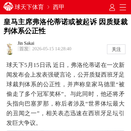
球天下体育
西甲
皇马主席弗洛伦蒂诺或被起诉 因质疑裁
判体系公正性
Jin Sakai
首发
2026-05-15 14:28:40
关注
球天下5月15日讯 近日，弗洛伦蒂诺在一次新
闻发布会上发表强硬言论，公开质疑西班牙足
球裁判体系的公正性，并声称皇家马德里“被
偷走了多个冠军奖杯”。与此同时，他还将矛
头指向巴塞罗那，称后者涉及“世界体坛最大
的丑闻之一”，相关表态迅速在西班牙足坛引
发巨大争议。