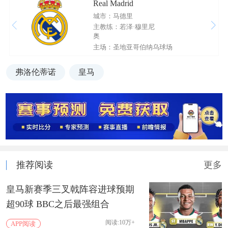
Real Madrid
城市：马德里
主教练：若泽·穆里尼
奥
主场：圣地亚哥伯纳乌球场
弗洛伦蒂诺
皇马
推荐阅读
更多
皇马新赛季三叉戟阵容进球预期
超90球 BBC之后最强组合
阅读:10万+
APP阅读