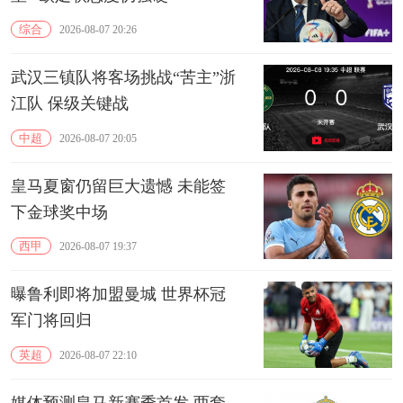
综合
2026-08-07 20:26
武汉三镇队将客场挑战“苦主”浙
江队 保级关键战
中超
2026-08-07 20:05
皇马夏窗仍留巨大遗憾 未能签
下金球奖中场
西甲
2026-08-07 19:37
曝鲁利即将加盟曼城 世界杯冠
军门将回归
英超
2026-08-07 22:10
媒体预测皇马新赛季首发 两套